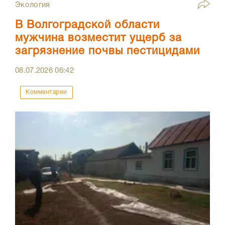
Экология
В Волгоградской области
мужчина возместит ущерб за
загрязнение почвы пестицидами
08.07.2026
06:42
Комментарии