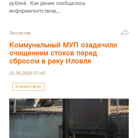
рублей. Как ранее сообщалось
информагентством,...
Экология
Коммунальный МУП озадачили
очищением стоков перед
сбросом в реку Иловля
25.06.2026
07:45
Комментарии