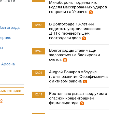
 в СВО и
Минобороны подвело итог
недели массированных ударов
по целям на Украине
В Волгограде 18-летний
12:58
Волгограда
водитель устроил массовое
ДТП с перевертышем:
ограде
пострадали двое
зы
Волгоградцы стали чаще
12:49
жаловаться на блокировки
счетов
О Арсена
Андрей Бочаров обсудил
12:21
планы развития Серафимовича
с активом района
омментарии
Ростовчане дышат воздухом с
12:11
опасной концентрацией
02
формальдегида