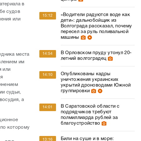
атериала в
бе судов
«Водители радуются воде как
15:12
нения или
дети»: дальнобойщик из
Волгограда рассказал, почему
пересел за руль поливальной
машины
,
В Орловском пруду утонул 20-
14:54
удника места
летний волгоградец
влением им
м или
Опубликованы кадры
14:10
ся
уничтожения украинских
чинением
укрытий дроноводами Южной
группировки
ии судьи,
восудия, а
В Саратовской области с
14:01
подрядчиков требуют
полмиллиарда рублей за
ционное
благоустройство
 по которому
Били на суше и в море:
13:16