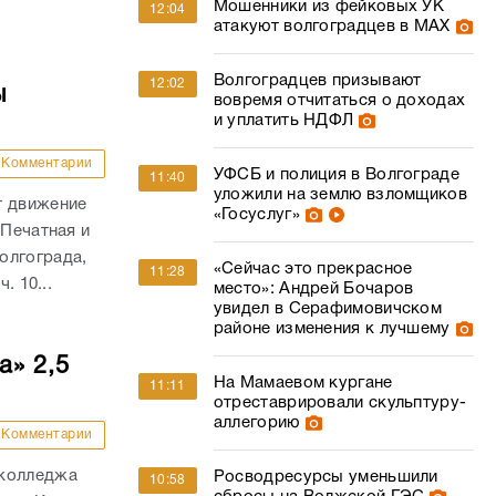
Мошенники из фейковых УК
12:04
атакуют волгоградцев в МАХ
Волгоградцев призывают
12:02
ы
вовремя отчитаться о доходах
и уплатить НДФЛ
Комментарии
УФСБ и полиция в Волгограде
11:40
уложили на землю взломщиков
т движение
«Госуслуг»
 Печатная и
олгограда,
«Сейчас это прекрасное
11:28
. 10...
место»: Андрей Бочаров
увидел в Серафимовичском
районе изменения к лучшему
а» 2,5
На Мамаевом кургане
11:11
отреставрировали скульптуру-
аллегорию
Комментарии
 колледжа
Росводресурсы уменьшили
10:58