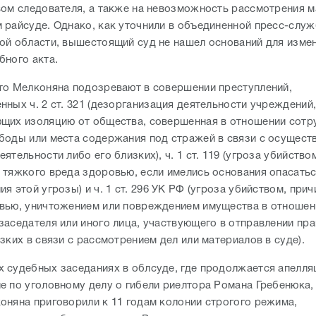
вом следователя, а также на невозможность рассмотрения м
 райсуде. Однако, как уточнили в объединенной пресс-служ
ой области, вышестоящий суд не нашел оснований для изме
бного акта.
то Мелконяна подозревают в совершении преступлений,
ных ч. 2 ст. 321 (дезорганизация деятельности учреждений
щих изоляцию от общества, совершенная в отношении сотр
боды или места содержания под стражей в связи с осущест
ятельности либо его близких), ч. 1 ст. 119 (угроза убийство
 тяжкого вреда здоровью, если имелись основания опасать
я этой угрозы) и ч. 1 ст. 296 УК РФ (угроза убийством, при
вью, уничтожением или повреждением имущества в отношен
заседателя или иного лица, участвующего в отправлении пра
зких в связи с рассмотрением дел или материалов в суде).
 судебных заседаниях в облсуде, где продолжается апелля
е по уголовному делу о гибели риелтора Романа Гребенюка,
оняна приговорили к 11 годам колонии строгого режима,