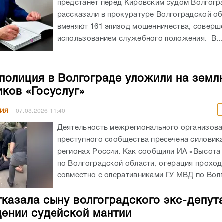
предстанет перед Кировским судом Волгогр
рассказали в прокуратуре Волгоградской об
вменяют 161 эпизод мошенничества, соверш
использованием служебного положения. В..
полиция в Волгограде уложили на земл
ков «Госуслуг»
НИЯ
07.08.2026
11:40
Деятельность межрегионального организов
преступного сообщества пресечена силовика
регионах России. Как сообщили ИА «Высота
по Волгоградской области, операция прохо
совместно с оперативниками ГУ МВД по Волг
казала сыну волгоградского экс-депут
ении судейской мантии