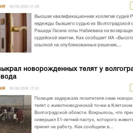
НИЯ
06.08.2026
21:28
Высшая квалификационная коллегия судей 
надежды бывшего судью из Волгоградской 
Рашада Гасана оглы Набиевана на возвраще
судейской мантии. Как сообщает ИА «Высота
ссылкой на опубликованные решения,...
выкрал новорожденных телят у волгогр
овода
НИЯ
06.08.2026
17:01
Полиция задержала похитителя семи новор
телят с животноводческой точки в Клетском
Волгоградской области. Вскрылось, что пре
совершил 51-летний пастух, которого живот
принял на работу. Как сообщили в...