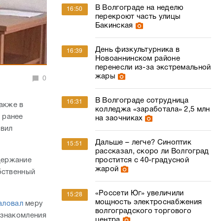
В Волгограде на неделю
16:50
перекроют часть улицы
Бакинская
День физкультурника в
16:39
Новоаннинском районе
перенесли из-за экстремальной
жары
0
В Волгограде сотрудница
16:31
акже в
колледжа «заработала» 2,5 млн
 ранее
на заочниках
овил
Дальше – легче? Синоптик
15:51
рассказал, скоро ли Волгоград
держание
простится с 40-градусной
жарой
бственный
«Россети Юг» увеличили
15:28
мощность электроснабжения
аловал
меру
волгоградского торгового
ознакомления
центра