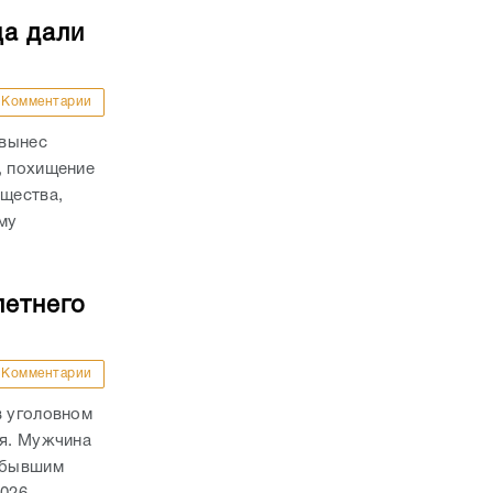
ца дали
Комментарии
 вынес
, похищение
ущества,
му
.
летнего
Комментарии
в уголовном
ля. Мужчина
а бывшим