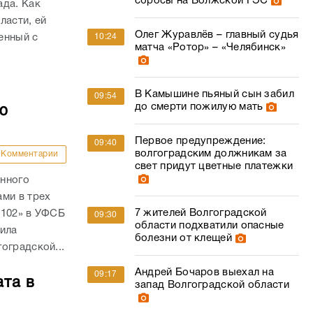
сбросы на Волжской ГЭС
ада. Как
ласти, ей
Олег Журавлёв – главный судья
енный с
10:24
матча «Ротор» – «Челябинск»
.
В Камышине пьяный сын забил
09:54
до смерти пожилую мать
ю
Первое предупреждение:
09:40
волгоградским должникам за
Комментарии
свет придут цветные платежки
анного
ми в трех
7 жителей Волгоградской
 102» в УФСБ
09:30
области подхватили опасные
дила
болезни от клещей
оградской...
Андрей Бочаров выехал на
09:17
ата в
запад Волгоградской области