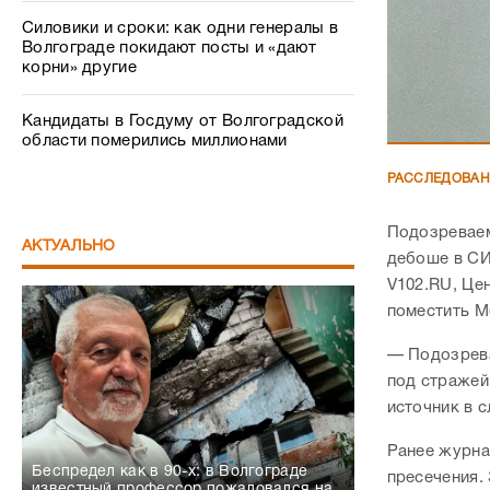
Силовики и сроки: как одни генералы в
Волгограде покидают посты и «дают
корни» другие
Кандидаты в Госдуму от Волгоградской
области померились миллионами
РАССЛЕДОВА
Подозреваем
АКТУАЛЬНО
дебоше в СИ
V102.RU, Це
поместить М
— Подозрева
под стражей
источник в 
Ранее журна
Беспредел как в 90-х: в Волгограде
пресечения.
известный профессор пожаловался на