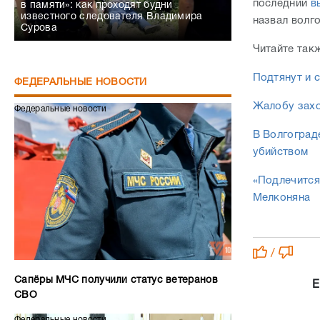
последний
в
в памяти»: как проходят будни
известного следователя Владимира
назвал волг
Сурова
Читайте так
Подтянут и 
ФЕДЕРАЛЬНЫЕ НОВОСТИ
Жалобу захо
Федеральные новости
В Волгоград
убийством
«Подлечится
Мелконяна
/
Сапёры МЧС получили статус ветеранов
Е
СВО
Федеральные новости