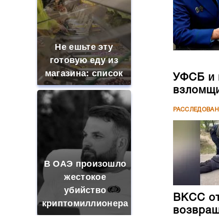
Не ешьте эту
готовую еду из
магазина: список
УФСБ и 
взломщи
РАССЛЕДОВА
В ОАЭ произошло
жестокое
убийство
ВКСС от
криптомиллионера
возвращ