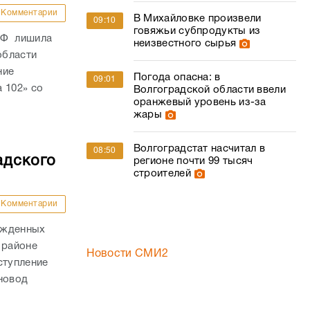
Комментарии
В Михайловке произвели
09:10
говяжьи субпродукты из
РФ лишила
неизвестного сырья
области
ние
Погода опасна: в
09:01
 102» со
Волгоградской области ввели
оранжевый уровень из-за
жары
Волгоградстат насчитал в
08:50
адского
регионе почти 99 тысяч
строителей
Комментарии
ожденных
 районе
Новости СМИ2
ступление
новод