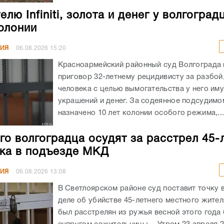
лю Infiniti, золота и денег у волгоград
колонии
НИЯ
06.08.2026
15:20
Красноармейский районный суд Волгограда
приговор 32-летнему рецидивисту за разбой
человека с целью вымогательства у него им
украшений и денег. За содеянное подсудимо
назначено 10 лет колонии особого режима,..
го волгоградца осудят за расстрел 45-
ка в подъезде МКД
НИЯ
06.08.2026
13:08
В Светлоярском районе суд поставит точку 
деле об убийстве 45-летнего местного жите
был расстрелян из ружья весной этого год