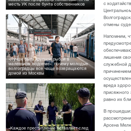
с ходатайст
месть УК после бунта собственников
Центральном
Волгоградск
отмены суде
Напомним, ч
предусмотрен
обеспечиваю
лишения сво
«Лучше быть крупной рыбой в
маленьком водоеме»: почему молодые
служебной де
волгоградцы все чаще возвращаются
причинением
домой из Москвы
осуществлени
вреда здоро
присяжного 
равно их бли
В прошедших
рассмотрени
Арсена Мелк
«Каждое преступление оставляет след