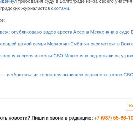
ыдвинул
требования суду в Волгограде из-за своего участия
оградских журналистов
скотами
.
же:
свеж: опубликовано видео ареста Арсена Мелконяна в суде 
тевшей домой семьи Мелконян-Смбатян рассмотрят в Волг
е вернувшегося из зоны СВО Мелконяна задержали за угро
 — и обратно»: из госпиталя выписали раненного в зоне СВ
К
сть новости? Пиши и звони в редакцию:
+7 (937) 55-66-1