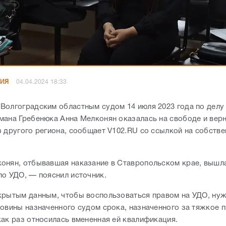
НИЯ
04.04.2024 18:33
Волгоградским областным судом 14 июля 2023 года по делу 
мана Гребенюка Анна Мелконян оказалась на свободе и верн
з другого региона, сообщает V102.RU со ссылкой на собств
онян, отбывавшая наказание в Ставропольском крае, вышла
по УДО, — пояснил источник.
крытым данным, чтобы воспользоваться правом на УДО, ну
ловины назначенного судом срока, назначенного за тяжкое п
как раз относилась вмененная ей квалификация.