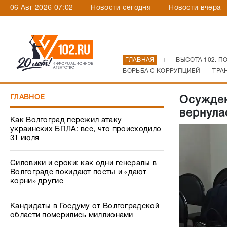
06 Авг 2026 07:02
Новости сегодня
Новости вчера
ГЛАВНАЯ
ВЫСОТА 102. П
БОРЬБА С КОРРУПЦИЕЙ
ТРА
ГЛАВНОЕ
Осужден
вернула
Как Волгоград пережил атаку
украинских БПЛА: все, что происходило
31 июля
Силовики и сроки: как одни генералы в
Волгограде покидают посты и «дают
корни» другие
Кандидаты в Госдуму от Волгоградской
области померились миллионами