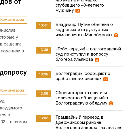
лихача на иномарке,
дов от
сгубившего 40-летнего
мужчину
Комментарии
Владимир Путин объявил о
13:41
кадровых и структурных
анислав
изменениях в Минобороны
оторые у
ав решение
«Тебе кирдык!»: волгоградский
13:39
 пояснили в
суд приступил к допросу
блогера Ульянова
 допросу
Волгоградцы сообщают о
13:36
сработавших сиренах
Комментарии
Сбои интернета снизили
13:06
количество обращений в
суд
Волгоградскую облдуму
одсудимого
тся в
Трамвайный переезд в
13:02
02», в самом
Дзержинском районе
Волгограда закроют на два дня