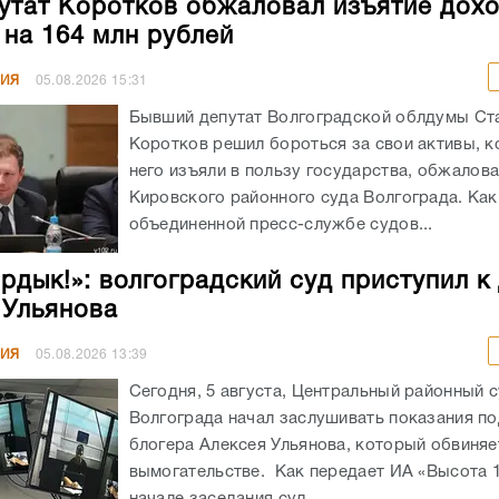
утат Коротков обжаловал изъятие дохо
 на 164 млн рублей
НИЯ
05.08.2026
15:31
Бывший депутат Волгоградской облдумы Ст
Коротков решил бороться за свои активы, к
него изъяли в пользу государства, обжалов
Кировского районного суда Волгограда. Как
объединенной пресс-службе судов...
ирдык!»: волгоградский суд приступил к
 Ульянова
НИЯ
05.08.2026
13:39
Сегодня, 5 августа, Центральный районный 
Волгограда начал заслушивать показания п
блогера Алексея Ульянова, который обвиняе
вымогательстве. Как передает ИА «Высота 1
начале заседания суд...