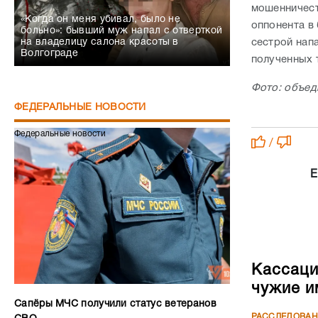
мошенничест
«Когда он меня убивал, было не
оппонента в
больно»: бывший муж напал с отверткой
сестрой нап
на владелицу салона красоты в
Волгограде
полученных 
Фото: объед
ФЕДЕРАЛЬНЫЕ НОВОСТИ
Федеральные новости
/
Е
Кассаци
чужие и
Сапёры МЧС получили статус ветеранов
РАССЛЕДОВА