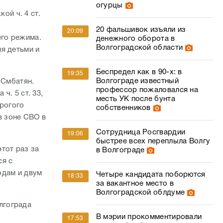
огурцы
ой ч. 4 ст.
20 фальшивок изъяли из
20:09
его режима.
денежного оборота в
Волгоградской области
я детьми и
Беспредел как в 90-х: в
19:35
Волгограде известный
 Смбатян.
профессор пожаловался на
ч. 5 ст. 33,
месть УК после бунта
трогого
собственников
 зоне СВО в
Сотрудница Росгвардии
19:06
быстрее всех переплыла Волгу
тот раз за
в Волгограде
ся с
одам и двум
Четыре кандидата поборются
18:33
за вакантное место в
Волгоградской облдуме
лгограда
В мэрии прокомментировали
17:53