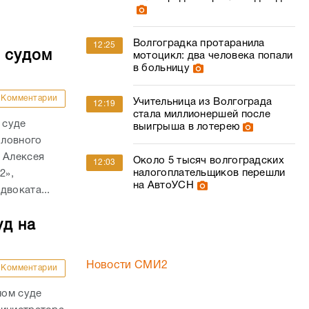
Волгоградка протаранила
12:25
о судом
мотоцикл: два человека попали
в больницу
Комментарии
Учительница из Волгограда
12:19
стала миллионершей после
 суде
выигрыша в лотерею
оловного
 Алексея
Около 5 тысяч волгоградских
12:03
налогоплательщиков перешли
2»,
на АвтоУСН
двоката...
уд на
Новости СМИ2
Комментарии
ном суде