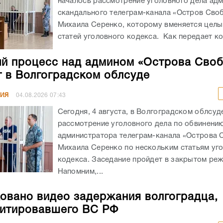
началось рассмотрение уголовного дела ад
скандального телеграм-канала «Остров Сво
Михаила Серенко, которому вменяется целы
статей уголовного кодекса. Как передает кор
й процесс над админом «Острова Сво
т в Волгоградском облсуде
НИЯ
04.08.2026
07:43
Сегодня, 4 августа, в Волгоградском облсуд
рассмотрение уголовного дела по обвинени
администратора телеграм-канала «Острова
Михаила Серенко по нескольким статьям уг
кодекса. Заседание пройдет в закрытом ре
Напомним,...
овано видео задержания волгоградца,
итировавшего ВС РФ