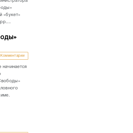
министратора
боды»
й «букет»
р....
боды»
Комментарии
е начинается
ю
 Свободы»
оловного
жиме.