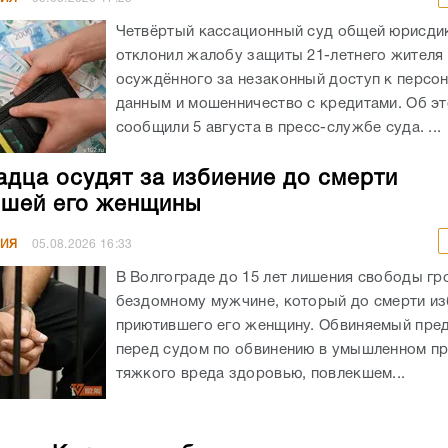
Четвёртый кассационный суд общей юрисди
отклонил жалобу защиты 21-летнего жителя
осуждённого за незаконный доступ к персо
данным и мошенничество с кредитами. Об э
сообщили 5 августа в пресс-службе суда. ...
адца осудят за избиение до смерти
шей его женщины
НИЯ
05.08.2026
16:33
В Волгограде до 15 лет лишения свободы гр
бездомному мужчине, который до смерти из
приютившего его женщину. Обвиняемый пре
перед судом по обвинению в умышленном п
тяжкого вреда здоровью, повлекшем...