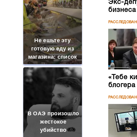
Экс-деп
бизнеса
РАССЛЕДОВА
Не ешьте эту
готовую еду из
магазина: список
«Тебе к
блогера
РАССЛЕДОВА
В ОАЭ произошло
жестокое
убийство