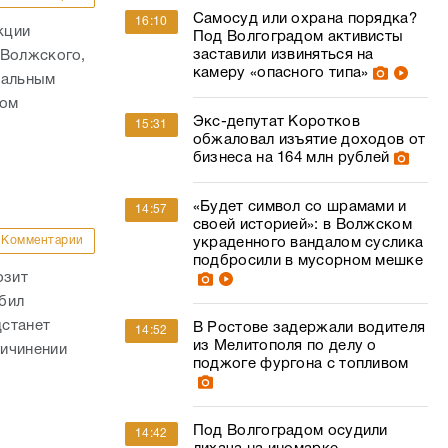
Самосуд или охрана порядка?
16:10
кции
Под Волгоградом активисты
заставили извиняться на
 Волжского,
камеру «опасного типа»
нальным
том
Экс-депутат Коротков
15:31
обжаловал изъятие доходов от
бизнеса на 164 млн рублей
«Будет символ со шрамами и
14:57
своей историей»: в Волжском
Комментарии
украденного вандалом суслика
подбросили в мусорном мешке
озит
бил
дстанет
В Ростове задержали водителя
14:52
из Мелитополя по делу о
ричинении
поджоге фургона с топливом
Под Волгоградом осудили
14:42