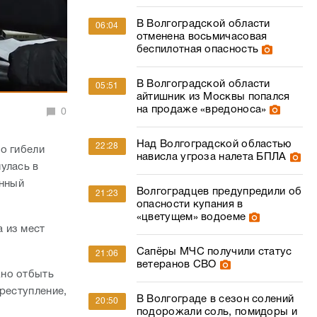
В Волгоградской области
06:04
отменена восьмичасовая
беспилотная опасность
В Волгоградской области
05:51
айтишник из Москвы попался
на продаже «вредоноса»
0
Над Волгоградской областью
22:28
о гибели
нависла угроза налета БПЛА
улась в
енный
Волгоградцев предупредили об
21:23
опасности купания в
«цветущем» водоеме
 из мест
Сапёры МЧС получили статус
21:06
ветеранов СВО
жно отбыть
реступление,
В Волгограде в сезон солений
20:50
подорожали соль, помидоры и