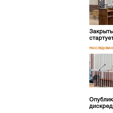
Закрыты
стартуе
РАССЛЕДОВА
Опублик
дискред