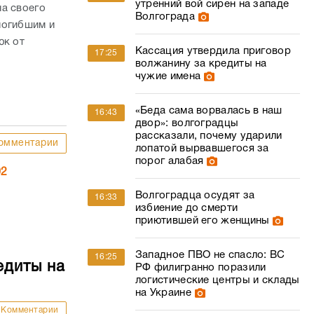
утренний вой сирен на западе
на своего
Волгограда
погибшим и
юк от
Кассация утвердила приговор
17:25
волжанину за кредиты на
чужие имена
«Беда сама ворвалась в наш
16:43
двор»: волгоградцы
рассказали, почему ударили
омментарии
лопатой вырвавшегося за
порог алабая
02
Волгоградца осудят за
16:33
избиение до смерти
приютившей его женщины
Западное ПВО не спасло: ВС
16:25
едиты на
РФ филигранно поразили
логистические центры и склады
на Украине
Комментарии