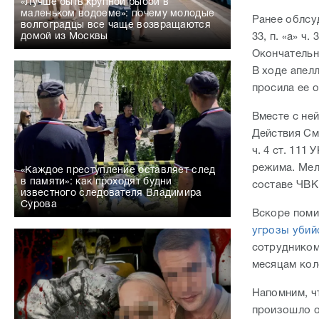
«Лучше быть крупной рыбой в
маленьком водоеме»: почему молодые
Ранее облс
волгоградцы все чаще возвращаются
33, п. «а» ч.
домой из Москвы
Окончательн
В ходе апел
просила ее 
Вместе с не
Действия Смб
ч. 4 ст. 111
режима. Мел
«Каждое преступление оставляет след
в памяти»: как проходят будни
составе ЧВК
известного следователя Владимира
Сурова
Вскоре поми
угрозы убий
сотрудником
месяцам кол
Напомним, ч
произошло о