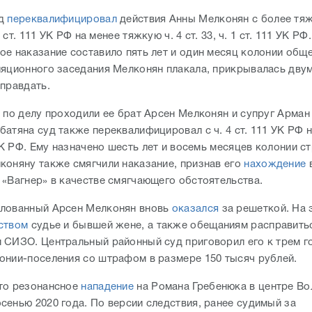
уд
переквалифицировал
действия Анны Мелконян с более тяжк
 3 ст. 111 УК РФ на менее тяжкую ч. 4 ст. 33, ч. 1 ст. 111 УК РФ.
ое наказание составило пять лет и один месяц колонии общ
ляционного заседания Мелконян плакала, прикрывалась двум
оправдать.
й по делу проходили ее брат Арсен Мелконян и супруг Арман
атяна суд также переквалифицировал с ч. 4 ст. 111 УК РФ на 
 УК РФ. Ему назначено шесть лет и восемь месяцев колонии с
коняну также смягчили наказание, признав его
нахождение
в
 «Вагнер» в качестве смягчающего обстоятельства.
лованный Арсен Мелконян вновь
оказался
за решеткой. На э
ством
судье и бывшей жене, а также обещаниям расправить
 СИЗО. Центральный районный суд приговорил его к трем г
онии-поселения со штрафом в размере 150 тысяч рублей.
то резонансное
нападение
на Романа Гребенюка в центре Во
сенью 2020 года. По версии следствия, ранее судимый за