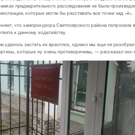
в рамках предварительного расследования не были произвед
инстанции, которые могли бы расставить все точки над «ё».
очняет, что зампрокурора Светлоярского района попросила 
ответа к данному ходатайству.
м удалось застать их врасплох, однако мы еще не разобра
ертизы, которые ну очень противоречивы, — рассказал экс