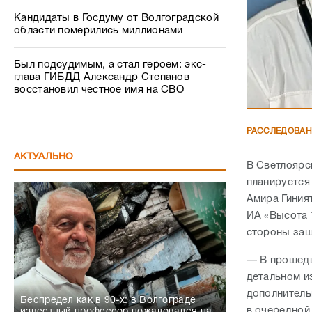
Кандидаты в Госдуму от Волгоградской
области померились миллионами
Был подсудимым, а стал героем: экс-
глава ГИБДД Александр Степанов
восстановил честное имя на СВО
РАССЛЕДОВА
АКТУАЛЬНО
В Светлоярс
планируется
Амира Гиния
ИА «Высота 
стороны за
— В прошедш
детальном и
дополнитель
Беспредел как в 90-х: в Волгограде
в очередной
известный профессор пожаловался на