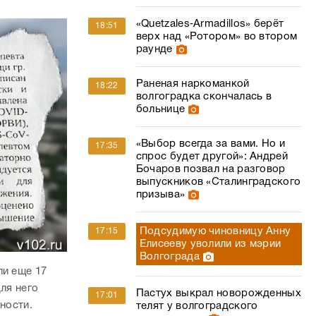
«Quetzales‑Armadillos» берёт
18:51
верх над «Ротором» во втором
раунде
Раненая наркоманкой
18:22
волгоградка скончалась в
больнице
«Выбор всегда за вами. Но и
17:35
спрос будет другой»: Андрей
Бочаров позвал на разговор
выпускников «Сталинградского
призыва»
Подсудимую чиновницу Анну
17:15
Елисееву уволили из мэрии
Волгограда
ли еще 17
ля него
Пастух выкрал новорожденных
17:01
ьности.
телят у волгоградского