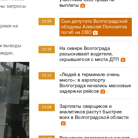
участника СВО права на
выплаты
ены запросы
Сын депутата Волгоградской
13:39
время на
облдумы Алексей Пополитов
погиб на СВО
ли выводы
На севере Волгограда
13:16
-медик.
разыскивают водителя,
скрывшегося с места ДТП
«Людей в терминале очень
13:15
много»: в аэропорту
Волгограда начались массовые
задержки рейсов
Зарплаты сварщиков и
13:08
аналитиков растут быстрее
всех в Волгоградской области