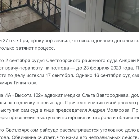
и 27 октября, прокурор заявил, что исследование дополнит
только затянет процесс.
то 2 сентября судья Светлоярского районного суда Андрей
ст врачу-терапевту на полгода — до 23 февраля 2023 года. 
ти по делу истекли 17 сентября. Однако 16 сентября суд см
Амиру Гиниятову.
а ИА «Высота 102» адвокат медика Ольга Завгороднева, до
или на подписку о невыезде. Причем с инициативой рассмот
выступил сам суд в лице председателя Андрея Молярова. Пр
еры пресечения выступали потерпевшая сторона и обвините
то Светлоярском райсуде рассматривается уголовное дело 
ова. Обвинение считает, что из-за его неправильных действ