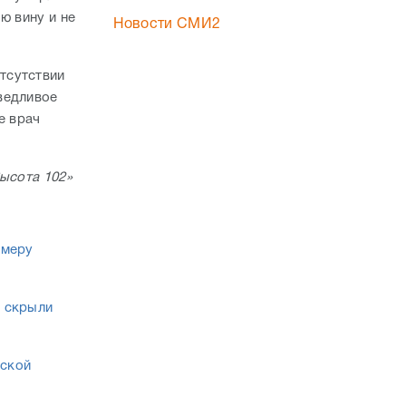
ю вину и не
Новости СМИ2
отсутствии
ведливое
е врач
Высота 102»
 меру
И скрыли
дской