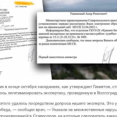
х в конце октября заседаниях, как утверждает Гиниятов, с
ось легитимизировать экспертизу, проведенную в Волгогра
этого удалось посредством допроса нашего эксперта. Это 
обеда, — сообщил врач. — Указали на множественные нару
 произведенной в Ставрополе, на которые следователь закры