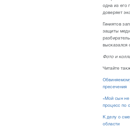
одна из его
доверяет эк
Гиниятов за
защиты меди
разбиратель
высказался 
Фото и колл
Читайте так
Обвиняемому
пресечения
«Мой сын не
процесс по 
К делу о см
области