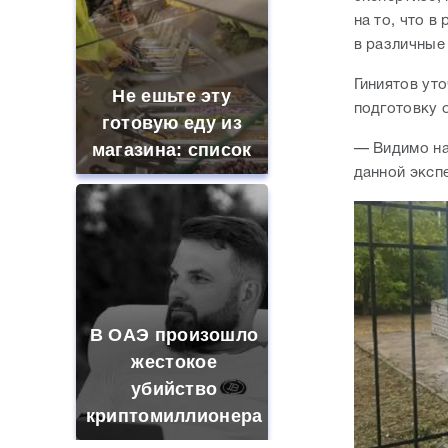
на то, что 
в различные 
Гиниятов ут
Не ешьте эту
подготовку 
готовую еду из
магазина: список
— Видимо на
данной эксп
В ОАЭ произошло
жестокое
убийство
криптомиллионера