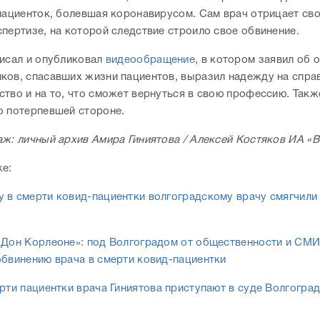
 пациенток, болевшая коронавирусом. Сам врач отрицает сво
спертизе, на которой следствие строило свое обвинение.
писал и опубликовал
видеообращение
, в котором заявил об 
ков, спасавших жизни пациентов, выразил надежду на спра
ство и на то, что сможет вернуться в свою профессию. Такж
о потерпевшей стороне.
аж: личный архив Амира Гиниятова / Алексей Костяков ИА «
же:
 в смерти ковид-пациентки волгоградскому врачу смягчили
 Дон Корлеоне»: под Волгоградом от общественности и СМ
обвинению врача в смерти ковид-пациентки
ерти пациентки врача Гиниятова приступают в суде Волгогра