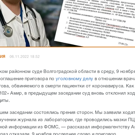
НИЯ
06.11.2022 18:52
ком районном суде Волгоградской области в среду, 9 ноябр
 оглашение приговора по
уголовному делу
в отношении врач
това, обвиняемого в смерти пациентки от коронавируса. Как
102» Амир, в предыдущем заседании суд вновь отклонил хо
щиты.
ем заседании состоялись прения сторон. Мы заявили ходат
зучении журнала из лаборатории, где проводились мазки ПЦ
ной информации из ФОМС, — рассказал информагентству А
 раз отказали. 9 ноября последнее слово и приговор.