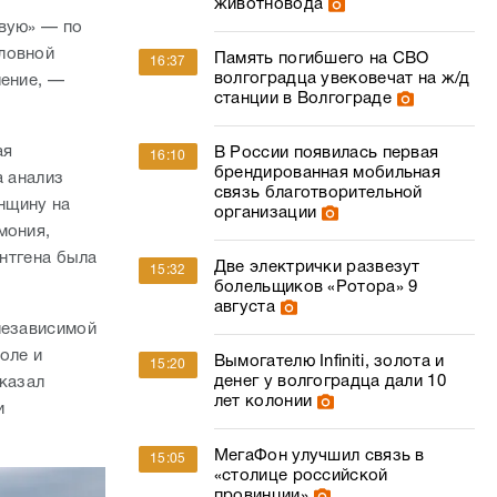
животновода
овую» — по
ловной
Память погибшего на СВО
16:37
волгоградца увековечат на ж/д
ление, —
станции в Волгограде
ая
В России появилась первая
16:10
брендированная мобильная
а анализ
связь благотворительной
енщину на
организации
вмония,
ентгена была
Две электрички развезут
15:32
болельщиков «Ротора» 9
августа
независимой
оле и
Вымогателю Infiniti, золота и
15:20
денег у волгоградца дали 10
сказал
лет колонии
и
МегаФон улучшил связь в
15:05
«столице российской
провинции»