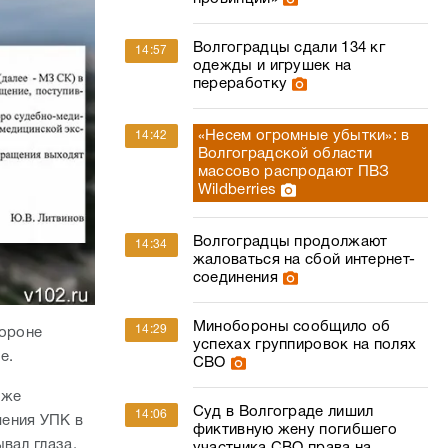
Волгоградцы сдали 134 кг
14:57
одежды и игрушек на
переработку
«Несем огромные убытки»: в
14:42
Волгоградской области
массово распродают ПВЗ
Wildberries
Волгоградцы продолжают
14:34
жаловаться на сбой интернет-
соединения
Минобороны сообщило об
14:29
тороне
успехах группировок на полях
де.
СВО
уже
Суд в Волгограде лишил
14:06
шения УПК в
фиктивную жену погибшего
вал глаза,