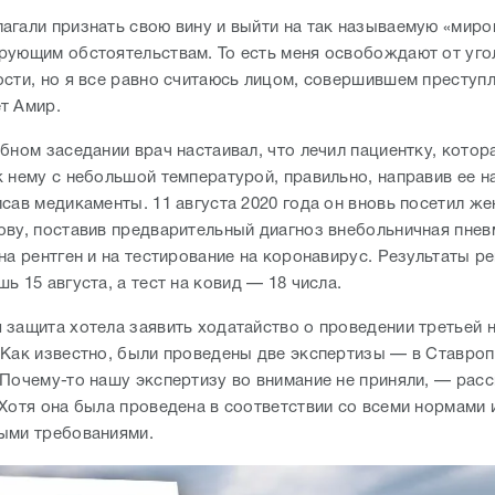
агали признать свою вину и выйти на так называемую «мир
рующим обстоятельствам. То есть меня освобождают от уго
ости, но я все равно считаюсь лицом, совершившем преступ
т Амир.
бном заседании врач настаивал, что лечил пациентку, котор
к нему с небольшой температурой, правильно, направив ее н
сав медикаменты. 11 августа 2020 года он вновь посетил ж
ову, поставив предварительный диагноз внебольничная пне
на рентген и на тестирование на коронавирус. Результаты р
ь 15 августа, а тест на ковид — 18 числа.
 защита хотела заявить ходатайство о проведении третьей 
 Как известно, были проведены две экспертизы — в Ставроп
 Почему-то нашу экспертизу во внимание не приняли, — рас
 Хотя она была проведена в соответствии со всеми нормами 
ыми требованиями.