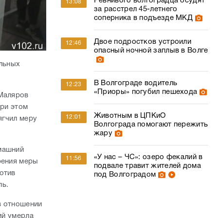
Ревнивого волгоградца осудят
13:08
за расстрел 45-летнего
соперника в подъезде МКД
Двое подростков устроили
12:46
опасный ночной заплыв в Волге
ельных
В Волгограде водитель
12:23
«Приоры» погубил пешехода
 Маляров
При этом
Животным в ЦПКиО
12:01
ягчил меру
Волгограда помогают пережить
жару
машний
«У нас – ЧС»: озеро фекалий в
11:56
рения меры
подвале травит жителей дома
отив
под Волгоградом
ль.
в отношении
ий умерла