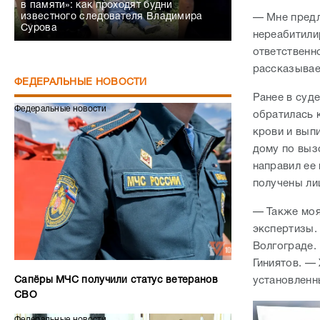
в памяти»: как проходят будни
известного следователя Владимира
— Мне предл
Сурова
нереабитили
ответственн
рассказывае
ФЕДЕРАЛЬНЫЕ НОВОСТИ
Ранее в суде
Федеральные новости
обратилась 
крови и выпи
дому по выз
направил ее 
получены лиш
— Также моя
экспертизы.
Волгограде.
Гиниятов. —
Сапёры МЧС получили статус ветеранов
установленн
СВО
Федеральные новости