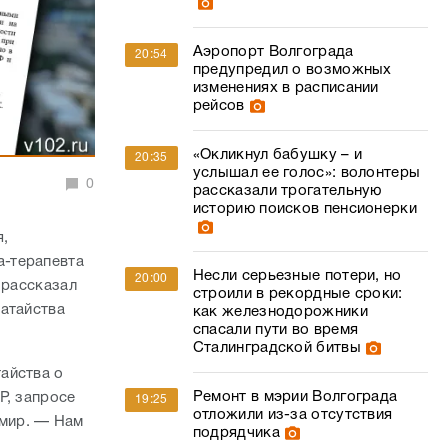
Аэропорт Волгограда
20:54
предупредил о возможных
изменениях в расписании
рейсов
«Окликнул бабушку – и
20:35
услышал ее голос»: волонтеры
0
рассказали трогательную
историю поисков пенсионерки
я,
а-терапевта
Несли серьезные потери, но
20:00
 рассказал
строили в рекордные сроки:
датайства
как железнодорожники
спасали пути во время
Сталинградской битвы
айства о
Ремонт в мэрии Волгограда
Р, запросе
19:25
отложили из-за отсутствия
мир. — Нам
подрядчика