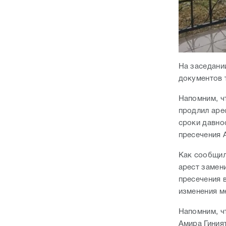
На заседани
документов 
Напомним, ч
продлил аре
сроки давнос
пресечения 
Как сообщил
арест замен
пресечения 
изменения м
Напомним, ч
Амира Гиният