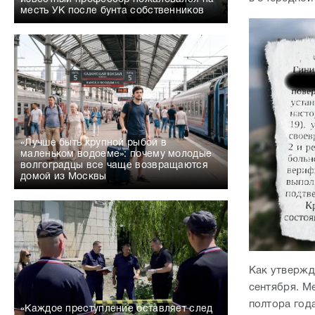
месть УК после бунта собственников
«Лучше быть крупной рыбой в
маленьком водоеме»: почему молодые
волгоградцы все чаще возвращаются
домой из Москвы
Как утвержд
сентября. Ме
полтора год
«Каждое преступление оставляет след