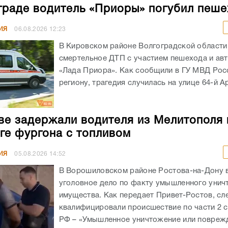
граде водитель «Приоры» погубил пеш
ИЯ
06.08.2026
12:23
В Кировском районе Волгоградской област
смертельное ДТП с участием пешехода и ав
«Лада Приора». Как сообщили в ГУ МВД Рос
региону, трагедия случилась на улице 64-й А
ве задержали водителя из Мелитополя 
ге фургона с топливом
ИЯ
05.08.2026
14:52
В Ворошиловском районе Ростова-на-Дону
уголовное дело по факту умышленного унич
имущества. Как передает Привет-Ростов, сл
квалифицировали происшествие по части 2 с
РФ – «Умышленное уничтожение или поврежд