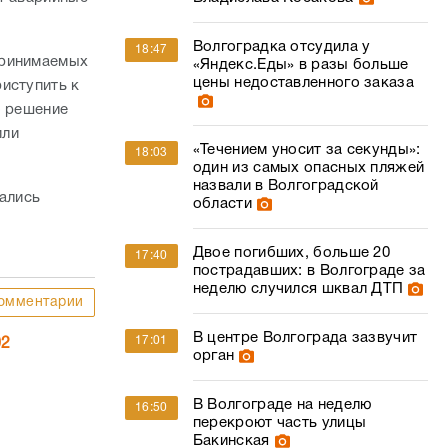
Волгоградка отсудила у
18:47
принимаемых
«Яндекс.Еды» в разы больше
цены недоставленного заказа
иступить к
о решение
или
«Течением уносит за секунды»:
18:03
один из самых опасных пляжей
назвали в Волгоградской
ались
области
Двое погибших, больше 20
17:40
пострадавших: в Волгограде за
неделю случился шквал ДТП
омментарии
В центре Волгограда зазвучит
17:01
02
орган
В Волгограде на неделю
16:50
перекроют часть улицы
Бакинская