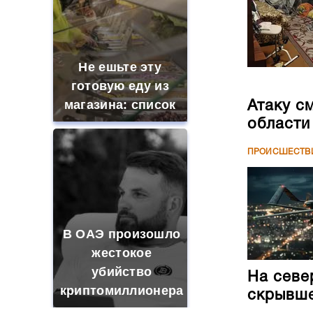
Не ешьте эту
готовую еду из
магазина: список
Атаку с
области
ПРОИСШЕСТВ
В ОАЭ произошло
жестокое
убийство
На севе
криптомиллионера
скрывше