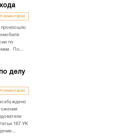
ехода
Комментарии
и произошло
томобиля
сии по
рмии. По...
по делу
Комментарии
 возбуждено
тожения
едователи
татьи 167 УК
ение...