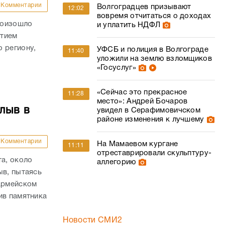
Комментарии
Волгоградцев призывают
12:02
вовремя отчитаться о доходах
роизошло
и уплатить НДФЛ
стием
 региону,
УФСБ и полиция в Волгограде
11:40
уложили на землю взломщиков
«Госуслуг»
«Сейчас это прекрасное
11:28
место»: Андрей Бочаров
лыв в
увидел в Серафимовичском
районе изменения к лучшему
Комментарии
На Мамаевом кургане
11:11
отреставрировали скульптуру-
та, около
аллегорию
ыв, пытаясь
оармейском
ив памятника
Новости СМИ2