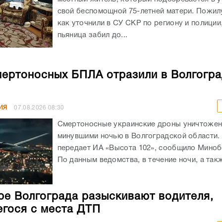
свой беспомощной 75-летней матери. Пожил
как уточнили в СУ СКР по региону и полиции
пьяница забил до...
мертоносных БПЛА отразили в Волгогр
ИЯ
07.08.2026
08:30
Смертоносные украинские дроны уничтоже
минувшими ночью в Волгоградской области. 
передает ИА «Высота 102», сообщило Мино
По данным ведомства, в течение ночи, а такж
ре Волгограда разыскивают водителя,
гося с места ДТП