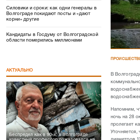
Силовики и сроки: как одни генералы в
Волгограде покидают посты и «дают
корни» другие
Кандидаты в Госдуму от Волгоградской
области померились миллионами
ПРОИСШЕСТВ
АКТУАЛЬНО
В Волгоград
коммунально
водоснабже
водоснабже
Напомним, ч
ночь на 28 
пролегает к
Уточняется,
Беспредел как в 90-х: в Волгограде
диаметров 1
известный профессор пожаловался на