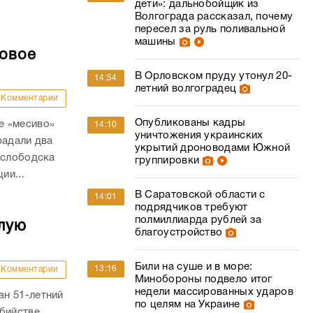
дети»: дальнобойщик из
Волгограда рассказал, почему
пересел за руль поливальной
машины
совое
В Орловском пруду утонул 20-
14:54
летний волгоградец
Комментарии
Опубликованы кадры
е «месиво»
14:10
уничтожения украинских
радали два
укрытий дроноводами Южной
ослободска
группировки
ии...
В Саратовской области с
14:01
подрядчиков требуют
полмиллиарда рублей за
лую
благоустройство
Били на суше и в море:
13:16
Комментарии
Минобороны подвело итог
недели массированных ударов
н 51-летний
по целям на Украине
убийстве