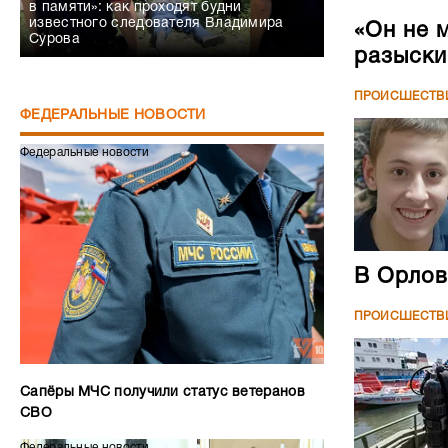
в памяти»: как проходят будни
известного следователя Владимира
«Он не 
Сурова
разыски
ПРОИСШЕСТВ
ФЕДЕРАЛЬНЫЕ НОВОСТИ
Федеральные новости
В Орлов
ПРОИСШЕСТВ
Сапёры МЧС получили статус ветеранов
СВО
Федеральные новости