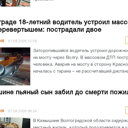
граде 18-летний водитель устроил мас
еревертышем: пострадали двое
ИЯ
07.08.2026
12:58
Заторопившийся водитель устроил дорожно
на мосту через Волгу. В массовом ДТП пост
человека. Авария на мосту в сторону Красн
началась с тарана – не рассчитавший дистанц
ине пьяный сын забил до смерти пожи
ИЯ
07.08.2026
09:54
В Камышине Волгоградской области задержа
местный житель, который подозревается в 