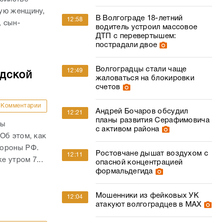
ую женщину,
В Волгограде 18-летний
12:58
, сын-
водитель устроил массовое
ДТП с перевертышем:
пострадали двое
Волгоградцы стали чаще
12:49
адской
жаловаться на блокировки
счетов
Комментарии
Андрей Бочаров обсудил
12:21
планы развития Серафимовича
ны
с активом района
Об этом, как
бороны РФ.
Ростовчане дышат воздухом с
12:11
е утром 7...
опасной концентрацией
формальдегида
Мошенники из фейковых УК
12:04
атакуют волгоградцев в МАХ