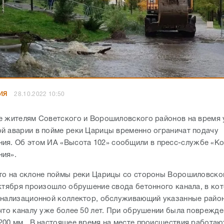
ИЯ
28.10.2022 10:50
е жителям Советского и Ворошиловского районов на время
й аварии в пойме реки Царицы временно ограничат подачу
ния. Об этом ИА
«Высота 102»
сообщили в пресс-службе
«Ко
ния»
.
то на склоне поймы реки Царицы со стороны Ворошиловско
октября произошло обрушение свода бетонного канала, в ко
анализационной коллектор, обслуживающий указанные райо
 что каналу уже более 50 лет. При обрушении была поврежде
200 мм. В настоящее время на месте происшествия работаю