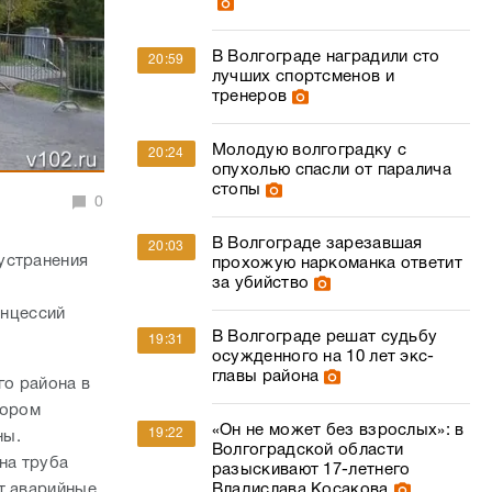
В Волгограде наградили сто
20:59
лучших спортсменов и
тренеров
Молодую волгоградку с
20:24
опухолью спасли от паралича
стопы
0
В Волгограде зарезавшая
20:03
 устранения
прохожую наркоманка ответит
за убийство
нцессий
В Волгограде решат судьбу
19:31
осужденного на 10 лет экс-
главы района
го района в
тором
«Он не может без взрослых»: в
19:22
ны.
Волгоградской области
на труба
разыскивают 17-летнего
т аварийные
Владислава Косакова