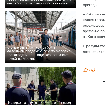
месть УК после бунта собственников
бригады.
– Работы ве
коллектором
следующему 
временно пр
в
«Концесси
В результат
«Лучше быть крупной рыбой в
маленьком водоеме»: почему молодые
детская жел
волгоградцы все чаще возвращаются
домой из Москвы
/
Е
«Каждое преступление оставляет след