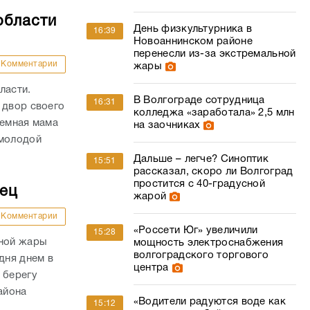
области
День физкультурника в
16:39
Новоаннинском районе
перенесли из-за экстремальной
Комментарии
жары
ласти.
В Волгограде сотрудница
16:31
 двор своего
колледжа «заработала» 2,5 млн
иемная мама
на заочниках
 молодой
Дальше – легче? Синоптик
15:51
рассказал, скоро ли Волгоград
простится с 40-градусной
дец
жарой
Комментарии
«Россети Юг» увеличили
15:28
сной жары
мощность электроснабжения
волгоградского торгового
дня днем в
центра
 берегу
айона
«Водители радуются воде как
15:12