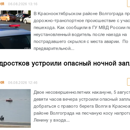
ИЯ
06.08.2026
13:16
В Краснооктябрьском районе Волгограда п
дорожно-транспортное происшествие с уча
пешехода. Как сообщили в ГУ МВД России по
неустановленный водитель после наезда на
пострадавшего скрылся с места аварии. По
предварительной...
дростков устроили опасный ночной зап
ИЯ
06.08.2026
12:46
Двое несовершеннолетних накануне, 5 авгус
девяти часов вечера устроили опасный запл
добраться с правого берега Волги в Красн
районе Волгограда на песчаную косу напрот
Ленину у входа...