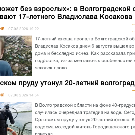
может без взрослых»: в Волгоградской 
вают 17-летнего Владислава Косакова
ИЯ
07.08.2026
19:22
17-летний юноша пропал в Волгоградской об
Владислав Косаков днем 6 августа вышел во
дома и бесследно исчез. Как рассказала пр
подростка, из-за ментальных особенностей
человек плохо...
ском пруду утонул 20-летний волгогра
ИЯ
07.08.2026
14:54
В Волгоградской области на фоне 40-граду
случилась очередная трагедия на воде. Сего
Орловском пруду утонул 20-летний юноша. К
водоема молодой житель Городищенского р
приехал...