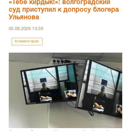
«Тебе кирдык!»: волгоградский
суд приступил к допросу блогера
Ульянова
05.08.2026
13:39
Комментарии