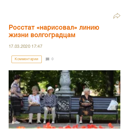
Росстат «нарисовал» линию
жизни волгоградцам
17.03.2020
17:47
Комментарии
0