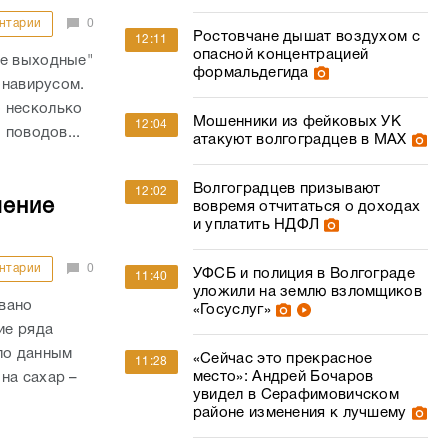
нтарии
0
Ростовчане дышат воздухом с
12:11
опасной концентрацией
ые выходные"
формальдегида
онавирусом.
 несколько
Мошенники из фейковых УК
12:04
 поводов...
атакуют волгоградцев в МАХ
Волгоградцев призывают
12:02
шение
вовремя отчитаться о доходах
и уплатить НДФЛ
нтарии
0
УФСБ и полиция в Волгограде
11:40
уложили на землю взломщиков
вано
«Госуслуг»
ие ряда
по данным
«Сейчас это прекрасное
11:28
место»: Андрей Бочаров
на сахар –
увидел в Серафимовичском
районе изменения к лучшему