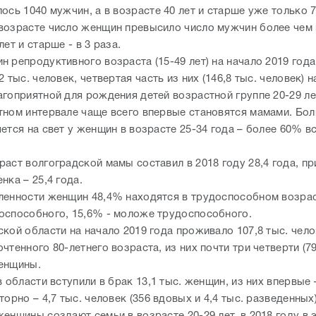
ось 1040 мужчин, а в возрасте 40 лет и старше уже только 7
возрасте число женщин превысило число мужчин более чем в
лет и старше - в 3 раза.
 репродуктивного возраста (15-49 лет) на начало 2019 года
2 тыс. человек, четвертая часть из них (146,8 тыс. человек) 
агоприятной для рождения детей возрастной группе 20-29 ле
тном интервале чаще всего впервые становятся мамами. Бол
ется на свет у женщин в возрасте 25-34 года – более 60% в
раст волгоградской мамы составил в 2018 году 28,4 года, п
нка – 25,4 года.
ленности женщин 48,4% находятся в трудоспособном возрас
оспособного, 15,6% - моложе трудоспособного.
кой области на начало 2019 года проживало 107,8 тыс. чело
чтенного 80-летнего возраста, из них почти три четверти (79
енщины.
в области вступили в брак 13,1 тыс. женщин, из них впервые –
торно – 4,7 тыс. человек (356 вдовых и 4,4 тыс. разведенных)
енщины создают семьи в возрасте 20-29 лет, в 2018 году в 