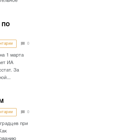
ительное
 по
нтарии
0
на 1 марта
ает ИА
стат. За
ой...
м
нтарии
0
градцев при
Как
дованию