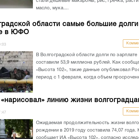
стали дешевые макароны, рис, гречка, раст
масло, мука....
градской области самые большие долги
е в ЮФО
Комме
0:03
В Волгоградской области долги по зарплате 
составили 53,9 миллиона рублей. Как сообщ
«Высота 102», такие данные опубликовал Рос
период с 1 февраля, когда объем просроченн
 «нарисовал» линию жизни волгоградца
Комме
7:47
Ожидаемая продолжительность жизни волго
рождении в 2019 году составила 74,07 года. 
сообщает ИА «Высота 102», согласно иссле