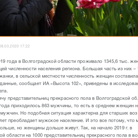
08.03.2020 17:22
019 года в Волгоградской области проживало 1345,6 тыс. же
ей численности населения региона. Большая часть из них – 
жанки, в сельской местности численность женщин составила 
е данные, сообщает ИА «Высота 102», приведены в исследова
ата.
ячу представительниц прекрасного пола в Волгоградской об
 года приходилось 863 мужчины, то есть в среднем женщин 
 мужчин. Но подобная ситуация характерна для старших во
 лет преобладает мужское население. И это все потому, что
льше, но женщины дольше живут. Так, на начало 2019 г. в
ой области на 1000 представительниц прекрасного пола в во