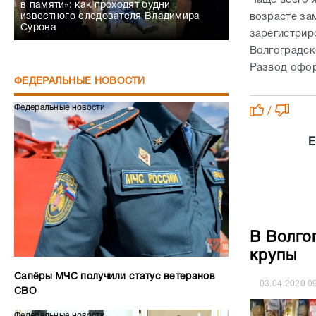
в памяти»: как проходят будни
возрасте за
известного следователя Владимира
Сурова
зарегистрир
Волгоградско
Развод оформ
ФЕДЕРАЛЬНЫЕ НОВОСТИ
Федеральные новости
/
Е
В Волго
крупы
Сапёры МЧС получили статус ветеранов
03.04.2020
0
СВО
Федеральные новости