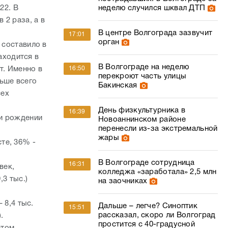
22. В
неделю случился шквал ДТП
 2 раза, а в
В центре Волгограда зазвучит
17:01
орган
 составило в
находится в
В Волгограде на неделю
т. Именно в
16:50
перекроют часть улицы
ьше всего
Бакинская
сех
День физкультурника в
16:39
ри рождении
Новоаннинском районе
перенесли из-за экстремальной
жары
те, 36% -
В Волгограде сотрудница
16:31
век,
колледжа «заработала» 2,5 млн
,3 тыс.)
на заочниках
 8,4 тыс.
Дальше – легче? Синоптик
15:51
рассказал, скоро ли Волгоград
.
простится с 40-градусной
этом