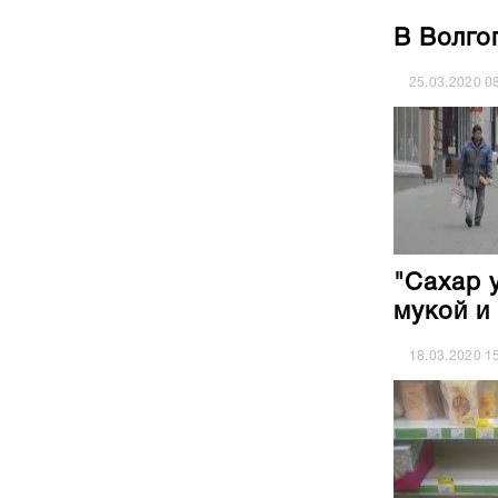
В Волго
25.03.2020
0
"Сахар 
мукой и
18.03.2020
1