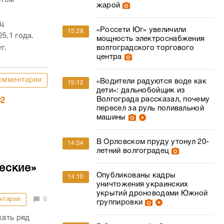
жарой
ц
«Россети Юг» увеличили
15:28
5,1 года.
мощность электроснабжения
т.
волгоградского торгового
центра
омментарии
«Водители радуются воде как
15:12
дети»: дальнобойщик из
Волгограда рассказал, почему
02
пересел за руль поливальной
машины
В Орловском пруду утонул 20-
14:54
летний волгоградец
еские»
Опубликованы кадры
14:10
уничтожения украинских
укрытий дроноводами Южной
нтарии
0
группировки
жать ряд