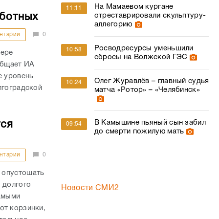
На Мамаевом кургане
11:11
аботных
отреставрировали скульптуру-
аллегорию
нтарии
0
Росводресурсы уменьшили
10:58
фере
сбросы на Волжской ГЭС
общает ИА
е уровень
Олег Журавлёв – главный судья
10:24
лгоградской
матча «Ротор» – «Челябинск»
В Камышине пьяный сын забил
тся
09:54
до смерти пожилую мать
нтарии
0
 опустошать
 долгого
Новости СМИ2
самыми
ют корзинки,