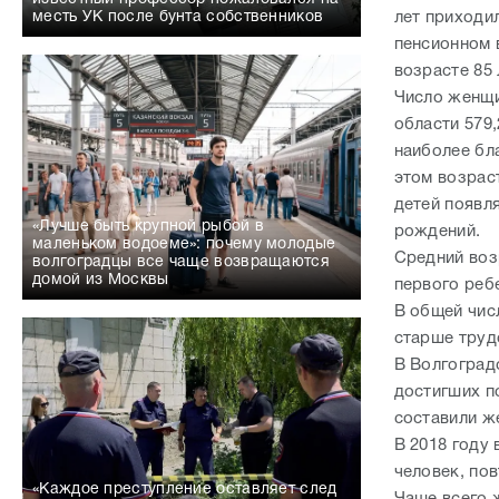
лет приходил
месть УК после бунта собственников
пенсионном 
возрасте 85 
Число женщин
области 579,
наиболее бл
этом возрас
детей появля
«Лучше быть крупной рыбой в
рождений.
маленьком водоеме»: почему молодые
Средний воз
волгоградцы все чаще возвращаются
домой из Москвы
первого ребе
В общей чис
старше труд
В Волгоградс
достигших по
составили ж
В 2018 году 
человек, пов
«Каждое преступление оставляет след
Чаще всего ж