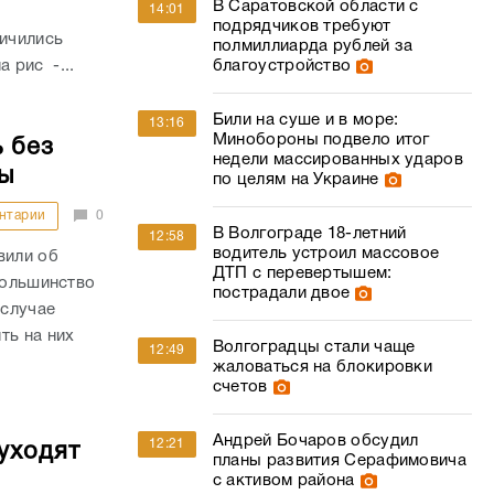
В Саратовской области с
14:01
подрядчиков требуют
личились
полмиллиарда рублей за
а рис -...
благоустройство
Били на суше и в море:
13:16
Минобороны подвело итог
 без
недели массированных ударов
ы
по целям на Украине
нтарии
0
В Волгограде 18-летний
12:58
водитель устроил массовое
вили об
ДТП с перевертышем:
большинство
пострадали двое
 случае
ть на них
Волгоградцы стали чаще
12:49
жаловаться на блокировки
счетов
Андрей Бочаров обсудил
12:21
уходят
планы развития Серафимовича
с активом района