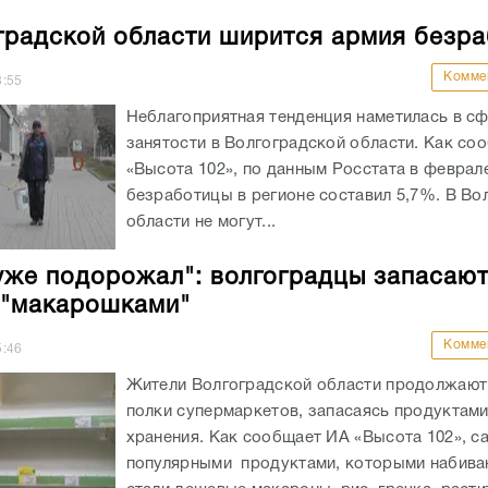
градской области ширится армия безр
Комме
8:55
Неблагоприятная тенденция наметилась в с
занятости в Волгоградской области. Как со
«Высота 102», по данным Росстата в феврал
безработицы в регионе составил 5,7%. В Во
области не могут...
уже подорожал": волгоградцы запасаю
 "макарошками"
Комме
5:46
Жители Волгоградской области продолжают
полки супермаркетов, запасаясь продуктами
хранения. Как сообщает ИА «Высота 102», 
популярными продуктами, которыми набива