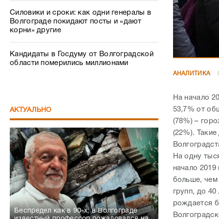
Силовики и сроки: как одни генералы в
Волгограде покидают посты и «дают
корни» другие
Кандидаты в Госдуму от Волгоградской
области померились миллионами
АНАЛИТИКА
На начало 2
53,7% от общ
АКТУАЛЬНО
(78%) – горо
(22%). Таки
Волгоградст
На одну тыс
начало 2019
больше, чем
групп, до 40
рождается бо
Беспредел как в 90-х: в Волгограде
Волгоградск
известный профессор пожаловался на