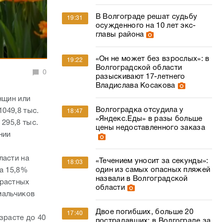
В Волгограде решат судьбу
19:31
осужденного на 10 лет экс-
главы района
«Он не может без взрослых»: в
19:22
Волгоградской области
0
разыскивают 17-летнего
Владислава Косакова
нщин или
Волгоградка отсудила у
1049,8 тыс.
18:47
«Яндекс.Еды» в разы больше
295,8 тыс.
цены недоставленного заказа
нии
ласти на
«Течением уносит за секунды»:
18:03
один из самых опасных пляжей
на 15,8%
назвали в Волгоградской
зрастных
области
 мальчиков
Двое погибших, больше 20
17:40
зрасте до 40
пострадавших: в Волгограде за