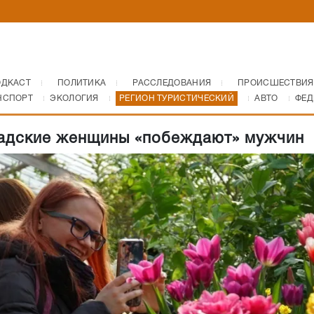
ОДКАСТ
ПОЛИТИКА
РАССЛЕДОВАНИЯ
ПРОИСШЕСТВИЯ
НСПОРТ
ЭКОЛОГИЯ
РЕГИОН ТУРИСТИЧЕСКИЙ
АВТО
ФЕД
адские женщины «побеждают» мужчин