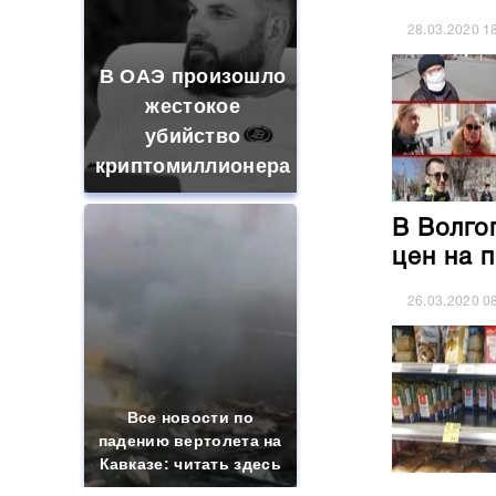
28.03.2020
1
В ОАЭ произошло
жестокое
убийство
криптомиллионера
В Волго
цен на 
26.03.2020
0
Все новости по
падению вертолета на
Кавказе: читать здесь