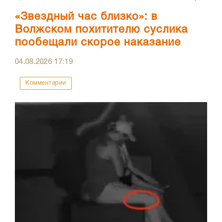
«Звездный час близко»: в
Волжском похитителю суслика
пообещали скорое наказание
04.08.2026
17:19
Комментарии