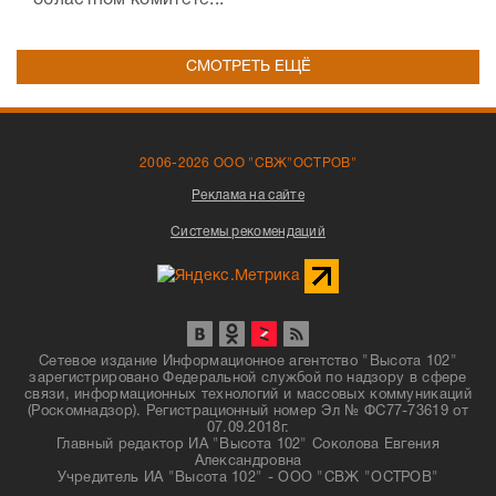
областном комитете...
СМОТРЕТЬ ЕЩЁ
2006-2026 ООО "СВЖ"ОСТРОВ"
Реклама на сайте
Системы рекомендаций
Сетевое издание Информационное агентство "Высота 102"
зарегистрировано Федеральной службой по надзору в сфере
связи, информационных технологий и массовых коммуникаций
(Роскомнадзор). Регистрационный номер Эл № ФС77-73619 от
07.09.2018г.
Главный редактор ИА "Высота 102" Соколова Евгения
Александровна
Учредитель ИА "Высота 102" - ООО "СВЖ "ОСТРОВ"