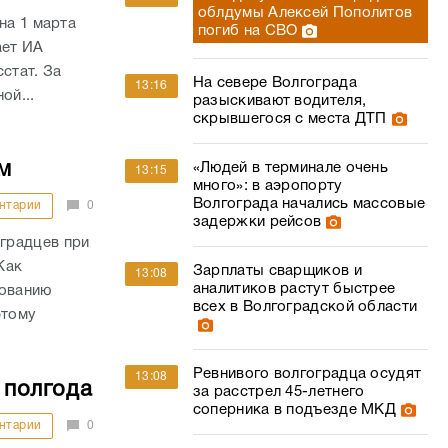
облдумы Алексей Пополитов
на 1 марта
погиб на СВО
ает ИА
стат. За
На севере Волгограда
13:16
ой...
разыскивают водителя,
скрывшегося с места ДТП
м
«Людей в терминале очень
13:15
много»: в аэропорту
Волгограда начались массовые
нтарии
0
задержки рейсов
градцев при
Как
Зарплаты сварщиков и
13:08
аналитиков растут быстрее
дованию
всех в Волгоградской области
этому
Ревнивого волгоградца осудят
13:08
 полгода
за расстрел 45-летнего
соперника в подъезде МКД
нтарии
0