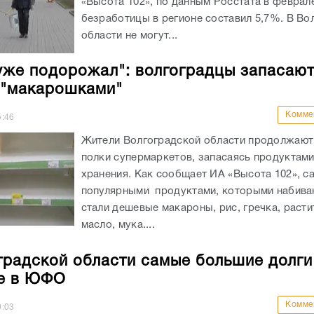
«Высота 102», по данным Росстата в феврал
безработицы в регионе составил 5,7%. В Во
области не могут...
уже подорожал": волгоградцы запасаю
 "макарошками"
Комме
5:46
Жители Волгоградской области продолжают
полки супермаркетов, запасаясь продуктами
хранения. Как сообщает ИА «Высота 102», 
популярными продуктами, которыми набива
стали дешевые макароны, рис, гречка, раст
масло, мука....
градской области самые большие долги
е в ЮФО
Комме
0:03