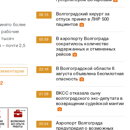
губернатором Бочаровым
Волгоградский хирург за
06:15
отпуск принял в ЛНР 500
пациентов
ринято более
е рабочие
0 тысяч
В аэропорту Волгограда
05:59
сократилось количество
– почти 2,5
задержанных и отмененных
рейсов
В Волгоградской области 6
22:16
омментарии
августа объявлена беспилотная
опасность
02
ВКСС отказала сыну
21:28
волгоградского экс-депутата в
возвращении судейской мантии
Аэропорт Волгограда
20:54
предупредил о возможных