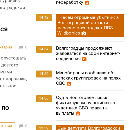
е уровень
переработку
лгоградской
«Несем огромные убытки»: в
14:42
Волгоградской области
массово распродают ПВЗ
тся
Wildberries
нтарии
0
Волгоградцы продолжают
14:34
жаловаться на сбой интернет-
 опустошать
соединения
 долгого
самыми
Минобороны сообщило об
14:29
успехах группировок на полях
ют корзинки,
СВО
ительное
Суд в Волгограде лишил
14:06
фиктивную жену погибшего
 по
участника СВО права на
выплаты
нтарии
0
Сын депутата Волгоградской
13:39