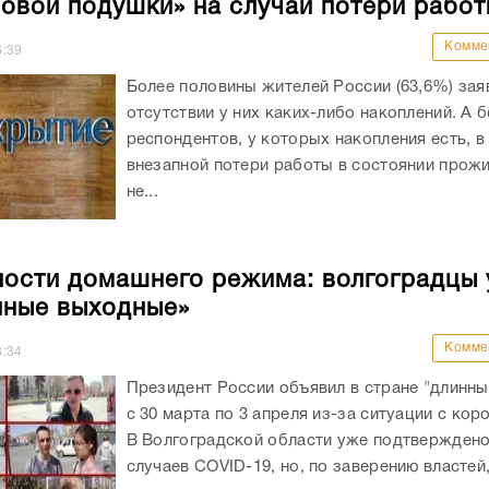
овой подушки» на случай потери работ
Комме
6:39
Более половины жителей России (63,6%) зая
отсутствии у них каких-либо накоплений. А 
респондентов, у которых накопления есть, в
внезапной потери работы в состоянии прожи
не...
ости домашнего режима: волгоградцы 
нные выходные»
Комме
8:34
Президент России объявил в стране "длинн
с 30 марта по 3 апреля из-за ситуации с кор
В Волгоградской области уже подтверждено
случаев COVID-19, но, по заверению властей,