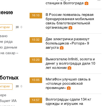
станции в Волгограде
шение
В России появилась первая
16:10
брендированная мобильная
связь благотворительной
организации
нтарии
0
вано
Две электрички развезут
15:32
ие ряда
болельщиков «Ротора» 9
по данным
августа
на сахар –
Вымогателю Infiniti, золота и
15:20
денег у волгоградца дали 10
лет колонии
аботных
МегаФон улучшил связь в
15:05
«столице российской
нтарии
0
провинции»
фере
Волгоградцы сдали 134 кг
14:57
общает ИА
одежды и игрушек на