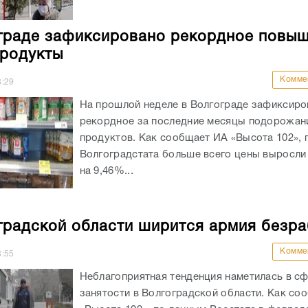
граде зафиксировано рекордное повы
продукты
Комме
8:29
На прошлой неделе в Волгограде зафиксиро
рекордное за последние месяцы подорожан
продуктов. Как сообщает ИА «Высота 102», 
Волгоградстата больше всего цены выросли 
на 9,46%...
градской области ширится армия безр
Комме
8:55
Неблагоприятная тенденция наметилась в с
занятости в Волгоградской области. Как со