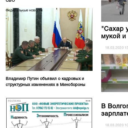
СВО
Федеральные новости
"Сахар 
мукой и
18.03.2020
1
Владимир Путин объявил о кадровых и
структурных изменениях в Минобороны
РЕКЛАМА
В Волго
зарплат
18.03.2020
1