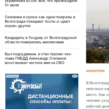
украинских БПЛА: все, что происходило
31 июля
Силовики и сроки: как одни генералы в
Волгограде покидают посты и «дают
корни» другие
Кандидаты в Госдуму от Волгоградской
области померились миллионами
Был подсудимым, а стал героем: экс-
глава ГИБДД Александр Степанов
восстановил честное имя на СВО
АНАЛИТИКА
РЕКЛАМА
В Волгоград
неполную за
место. Как 
человек ухо
рабочий день