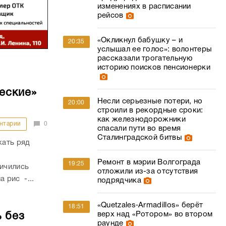
изменениях в расписании
рейсов
«Окликнул бабушку – и
20:35
услышал ее голос»: волонтеры
рассказали трогательную
историю поисков пенсионерки
еские»
Несли серьезные потери, но
20:00
строили в рекордные сроки:
как железнодорожники
нтарии
0
спасали пути во время
Сталинградской битвы
жать ряд
Ремонт в мэрии Волгограда
19:25
личились
отложили из-за отсутствия
а рис -...
подрядчика
«Quetzales‑Armadillos» берёт
18:51
верх над «Ротором» во втором
 без
раунде