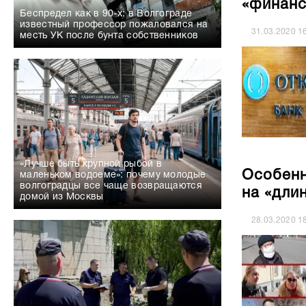
«финанс
Беспредел как в 90-х: в Волгограде
известный профессор пожаловался на
31.03.2020
1
месть УК после бунта собственников
«Лучше быть крупной рыбой в
Особенн
маленьком водоеме»: почему молодые
волгоградцы все чаще возвращаются
на «дли
домой из Москвы
28.03.2020
1