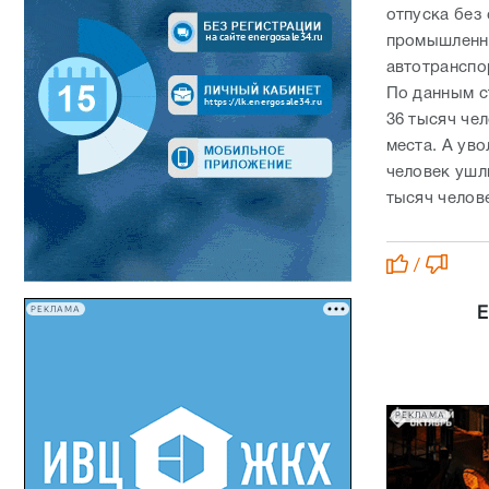
отпуска без
промышленно
автотранспо
По данным с
36 тысяч че
места. А уво
человек ушл
тысяч челов
/
РЕКЛАМА
Е
РЕКЛАМА