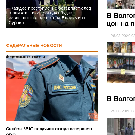
«Каждое преступление оставляет след
в памяти»: как проходят будни
В Волго
известного следователя Владимира
Сурова
цен на 
26.03.2020
0
ФЕДЕРАЛЬНЫЕ НОВОСТИ
Федеральные новости
В Волго
25.03.2020
0
Сапёры МЧС получили статус ветеранов