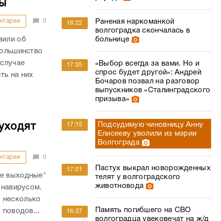
ы
Раненая наркоманкой
нтарии
0
18:22
волгоградка скончалась в
больнице
вили об
большинство
 случае
«Выбор всегда за вами. Но и
17:35
спрос будет другой»: Андрей
ть на них
Бочаров позвал на разговор
выпускников «Сталинградского
призыва»
Подсудимую чиновницу Анну
17:15
уходят
Елисееву уволили из мэрии
Волгограда
нтарии
0
Пастух выкрал новорожденных
17:01
ые выходные"
телят у волгоградского
животновода
онавирусом.
 несколько
Память погибшего на СВО
 поводов...
16:37
волгоградца увековечат на ж/д