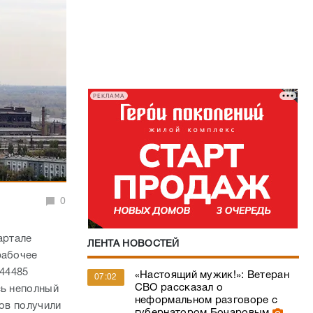
РЕКЛАМА
0
артале
ЛЕНТА НОВОСТЕЙ
рабочее
 44485
«Настоящий мужик!»: Ветеран
07:02
СВО рассказал о
сь неполный
неформальном разговоре с
ков получили