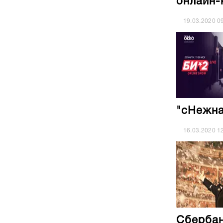
онлайн-
19.03.2020
0
"сНежна
16.03.2020
1
Сбербан