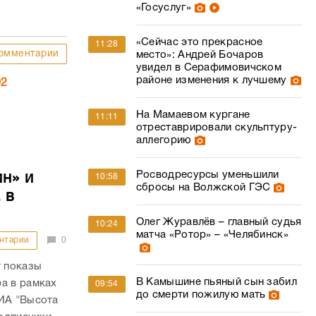
«Госуслуг»
«Сейчас это прекрасное
11:28
омментарии
место»: Андрей Бочаров
увидел в Серафимовичском
районе изменения к лучшему
02
На Мамаевом кургане
11:11
отреставрировали скульптуру-
аллегорию
Росводресурсы уменьшили
н» и
10:58
сбросы на Волжской ГЭС
 в
Олег Журавлёв – главный судья
10:24
матча «Ротор» – «Челябинск»
нтарии
0
 показы
В Камышине пьяный сын забил
а в рамках
09:54
до смерти пожилую мать
 ИА "Высота