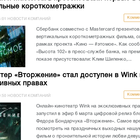
льные короткометражки
Комме
5:01
НОВОСТИ КОМПАНИЙ
Сбербанк совместно с Mastercard презентов
вертикальных короткометражных фильма, с
рамках проекта «Кино — #этомое». Как соо
«Высота 102» в пресс-службе банка, на пре
показе присутствовали: Клим Шипенко,...
тер «Вторжение» стал доступен в Wink 
ивных правах
Комме
9:50
НОВОСТИ КОМПАНИЙ
Онлайн-кинотеатр Wink на эксклюзивных пр
запустил в эфир 6 марта цифровой релиз бл
Федора Бондарчука «Вторжение». Самое вр
посмотреть на праздничных выходных нашу
фильм о пронзительной истории любви девуш