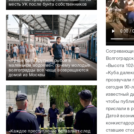
месть УК после бунта собственников
Согревающим
Волгоградск
«Лучше быть крупной рыбой в
«Высота 102
маленьком водоеме»: почему молодые
волгоградцы все чаще возвращаются
«Куба далек
домой из Москвы
прозвучали 
сегодня 90-
известный д
чтобы публи
прислали в 
Датой возник
конкистадор
ставшее сто
«Каждое преступление оставляет след