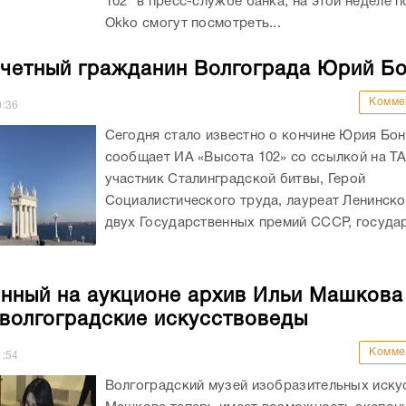
102" в пресс-службе банка, на этой неделе 
Okko смогут посмотреть...
четный гражданин Волгограда Юрий Б
Комме
0:36
Сегодня стало известно о кончине Юрия Бон
сообщает ИА «Высота 102» со ссылкой на Т
участник Сталинградской битвы, Герой
Социалистического труда, лауреат Ленинско
двух Государственных премий СССР, государ
нный на аукционе архив Ильи Машкова
 волгоградские искусствоведы
Комме
1:54
Волгоградский музей изобразительных иску