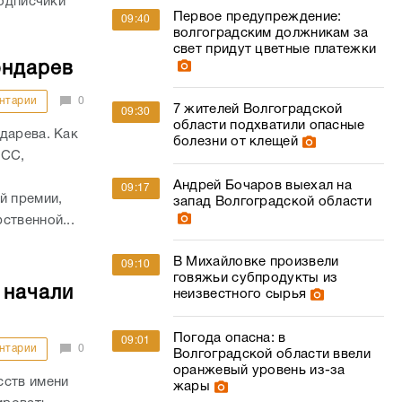
подписчики
Первое предупреждение:
09:40
волгоградским должникам за
свет придут цветные платежки
ондарев
нтарии
0
7 жителей Волгоградской
09:30
области подхватили опасные
дарева. Как
болезни от клещей
АСС,
Андрей Бочаров выехал на
09:17
й премии,
запад Волгоградской области
ственной...
В Михайловке произвели
09:10
говяжьи субпродукты из
 начали
неизвестного сырья
Погода опасна: в
09:01
нтарии
0
Волгоградской области ввели
оранжевый уровень из-за
сств имени
жары