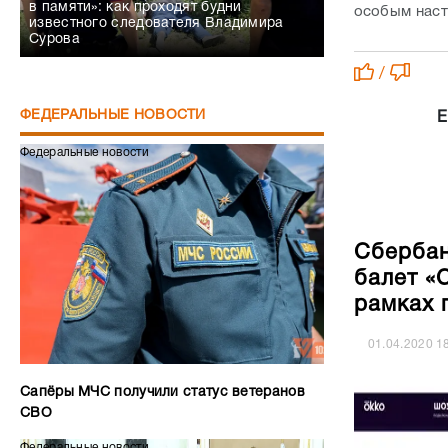
в памяти»: как проходят будни
особым наст
известного следователя Владимира
Сурова
/
ФЕДЕРАЛЬНЫЕ НОВОСТИ
Е
Федеральные новости
Сбербан
балет «
рамках 
01.04.2020
1
Сапёры МЧС получили статус ветеранов
СВО
Федеральные новости