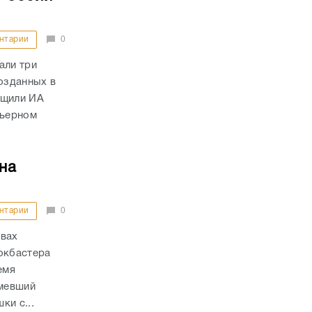
нтарии
0
али три
озданных в
бщили ИА
мьерном
на
нтарии
0
авах
окбастера
емя
мевший
ки с...