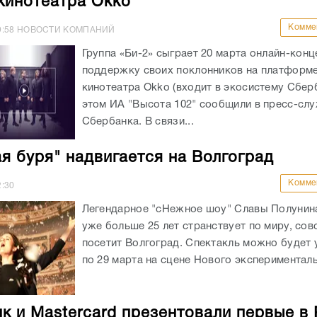
кинотеатра Okko
Комме
9:58
НОВОСТИ КОМПАНИЙ
Группа «Би-2» сыграет 20 марта онлайн-конц
поддержку своих поклонников на платформе
кинотеатра Okko (входит в экосистему Сбер
этом ИА "Высота 102" сообщили в пресс-сл
Сбербанка. В связи...
я буря" надвигается на Волгоград
Комме
2:30
Легендарное "сНежное шоу" Славы Полунин
уже больше 25 лет странствует по миру, сов
посетит Волгоград. Спектакль можно будет 
по 29 марта на сцене Нового эксперименталь
к и Mastercard презентовали первые в