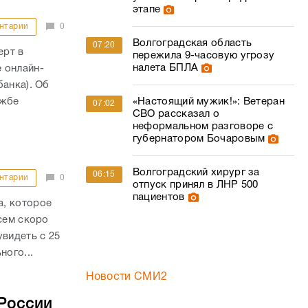
этапе
нтарии
0
Волгоградская область
07:20
ерт в
пережила 9-часовую угрозу
налета БПЛА
 онлайн-
банка). Об
ужбе
«Настоящий мужик!»: Ветеран
07:02
СВО рассказал о
неформальном разговоре с
губернатором Бочаровым
Волгоградский хирург за
06:15
нтарии
0
отпуск принял в ЛНР 500
пациентов
а, которое
сем скоро
увидеть с 25
ного...
Новости СМИ2
 России