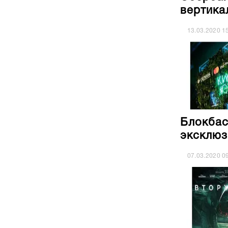
вертика
13.03.2020
1
Блокбас
эксклюз
07.03.2020
0