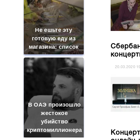
Не ешьте эту
готовую еду из
Сбербан
магазина: список
концерт
20.03.2020
1
В ОАЭ произошло
жестокое
убийство
криптомиллионера
Концерт