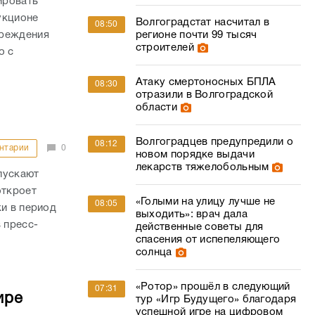
ировать
укционе
Волгоградстат насчитал в
08:50
чреждения
регионе почти 99 тысяч
строителей
о с
Атаку смертоносных БПЛА
08:30
отразили в Волгоградской
области
Волгоградцев предупредили о
08:12
нтарии
0
новом порядке выдачи
лекарств тяжелобольным
пускают
откроет
«Голыми на улицу лучше не
08:05
ки в период
выходить»: врач дала
 пресс-
действенные советы для
спасения от испепеляющего
солнца
«Ротор» прошёл в следующий
07:31
ире
тур «Игр Будущего» благодаря
успешной игре на цифровом