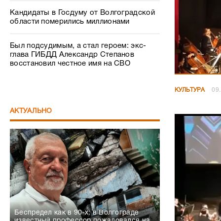
Кандидаты в Госдуму от Волгоградской
области померились миллионами
Был подсудимым, а стал героем: экс-
глава ГИБДД Александр Степанов
восстановил честное имя на СВО
КУЛЬТУРА
09
АКТУАЛЬНО
Беспредел как в 90-х: в Волгограде
известный профессор пожаловался на