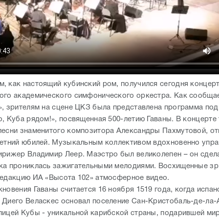
, как настоящий кубинский ром, получился сегодня концер
ого академического симфонического оркестра. Как сообща
», зрителям на сцене ЦКЗ была представлена программа под
о, Куба рядом!», посвященная 500-летию Гаваны. В концерте
песни знаменитого композитора Александры Пахмутовой, о
летний юбилей. Музыкальным коллективом вдохновенно упра
ирижер Владимир Леер. Маэстро был великолепен – он сдела
ка прониклась зажигательными мелодиями. Восхищенные зр
редакцию ИА «Высота 102» атмосферное видео.
новения Гаваны считается 16 ноября 1519 года, когда испан
 Диего Веласкес основал поселение Сан-Кристобаль-де-ла-
лицей Кубы - уникальной карибской страны, подарившей ми