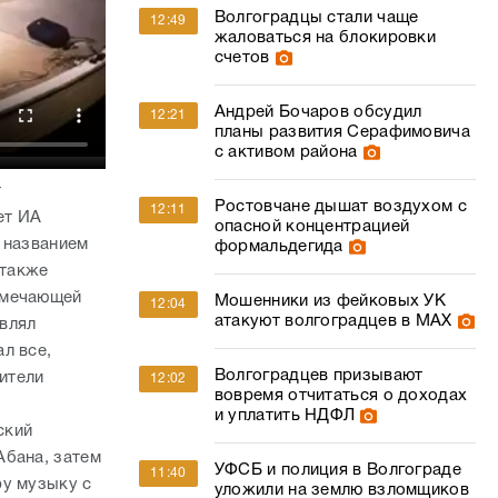
Волгоградцы стали чаще
12:49
жаловаться на блокировки
счетов
Андрей Бочаров обсудил
12:21
планы развития Серафимовича
с активом района
т
Ростовчане дышат воздухом с
12:11
ет ИА
опасной концентрацией
 названием
формальдегида
 также
тмечающей
Мошенники из фейковых УК
12:04
атакуют волгоградцев в МАХ
влял
л все,
Волгоградцев призывают
ители
12:02
вовремя отчитаться о доходах
и уплатить НДФЛ
ский
Абана, затем
УФСБ и полиция в Волгограде
11:40
ру музыку с
уложили на землю взломщиков