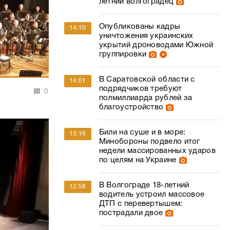
летний волгоградец
Опубликованы кадры
14:10
уничтожения украинских
укрытий дроноводами Южной
группировки
В Саратовской области с
14:01
подрядчиков требуют
0
полмиллиарда рублей за
благоустройство
Били на суше и в море:
13:16
Минобороны подвело итог
недели массированных ударов
по целям на Украине
В Волгограде 18-летний
12:58
водитель устроил массовое
ДТП с перевертышем:
пострадали двое