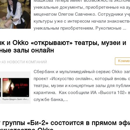
Машкова теперь имеет возможность экспон
уникальные документы, приобретенные на а
меценатом Олегом Савченко. Сотрудники у
культуры уже с интересом начали знакомств
уникальным приобретением. Рукописные ...
к и Оkko «открывают» театры, музеи и
ные залы онлайн
Комме
9:43
НОВОСТИ КОМПАНИЙ
Сбербанк и мультимедийный сервис Оkko за
проект «Искусство онлайн», который вновь 
театры, музеи и концертные залы для публи
карантина. Как сообщили ИА «Высота 102» в
службе банка,...
 группы «Би-2» состоится в прямом эф