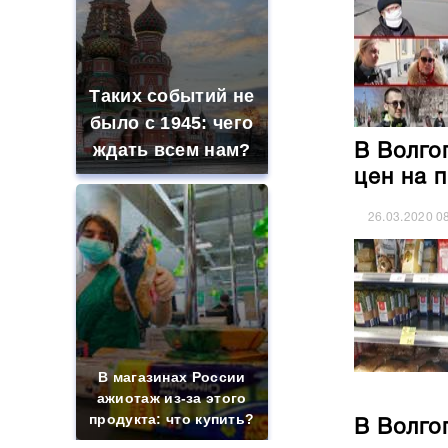
Таких событий не
было с 1945: чего
ждать всем нам?
В Волго
цен на 
26.03.2020
0
В магазинах России
ажиотаж из-за этого
продукта: что купить?
В Волго