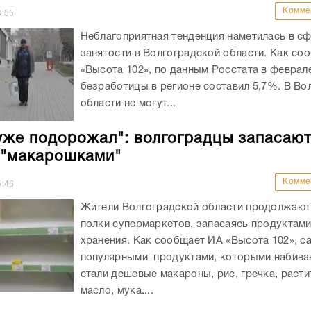
Комме
8:55
Неблагоприятная тенденция наметилась в с
занятости в Волгоградской области. Как со
«Высота 102», по данным Росстата в феврал
безработицы в регионе составил 5,7%. В Во
области не могут...
уже подорожал": волгоградцы запасаю
 "макарошками"
Комме
5:46
Жители Волгоградской области продолжают
полки супермаркетов, запасаясь продуктами
хранения. Как сообщает ИА «Высота 102», 
популярными продуктами, которыми набива
стали дешевые макароны, рис, гречка, раст
масло, мука....