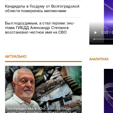
Кандидаты в Госдуму от Волгоградской
области померились миллионами
Был подсудимым, а стал героем: экс-
глава ГИБДД Александр Степанов
восстановил честное имя на СВО
АКТУАЛЬНО
АНАЛИТИКА
Беспредел как в 90-х: в Волгограде
известный профессор пожаловался на