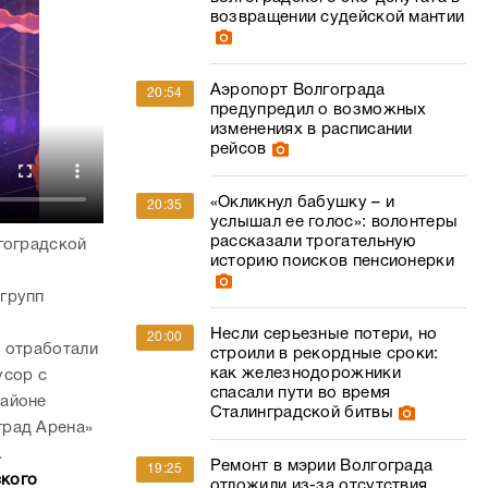
возвращении судейской мантии
Аэропорт Волгограда
20:54
предупредил о возможных
изменениях в расписании
рейсов
«Окликнул бабушку – и
20:35
услышал ее голос»: волонтеры
рассказали трогательную
гоградской
историю поисков пенсионерки
групп
Несли серьезные потери, но
20:00
х отработали
строили в рекордные сроки:
как железнодорожники
усор с
спасали пути во время
районе
Сталинградской битвы
град Арена»
.
Ремонт в мэрии Волгограда
19:25
ского
отложили из-за отсутствия