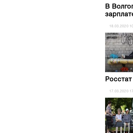
В Волго
зарплат
18.03.2020
1
Росстат
17.03.2020
1