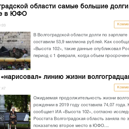
градской области самые большие долги
е в ЮФО
Комме
0:03
В Волгоградской области долги по зарплате 
составили 53,9 миллиона рублей. Как сообщ
«Высота 102», такие данные опубликовал Рос
период с 1 февраля, когда объем просроченн
 «нарисовал» линию жизни волгоградца
Комме
7:47
Ожидаемая продолжительность жизни волго
рождении в 2019 году составила 74,07 года. 
сообщает ИА «Высота 102», согласно иссле
Росстата Волгоградская область заняла по 
показателю второе место в ЮФО....