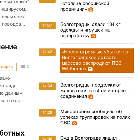
ые выходные"
«столице российской
онавирусом.
провинции»
 несколько
 поводов...
Волгоградцы сдали 134 кг
14:57
одежды и игрушек на
переработку
шение
«Несем огромные убытки»: в
14:42
Волгоградской области
массово распродают ПВЗ
нтарии
0
Wildberries
вано
Волгоградцы продолжают
ие ряда
14:34
жаловаться на сбой интернет-
по данным
соединения
на сахар –
Минобороны сообщило об
14:29
успехах группировок на полях
СВО
аботных
Суд в Волгограде лишил
14:06