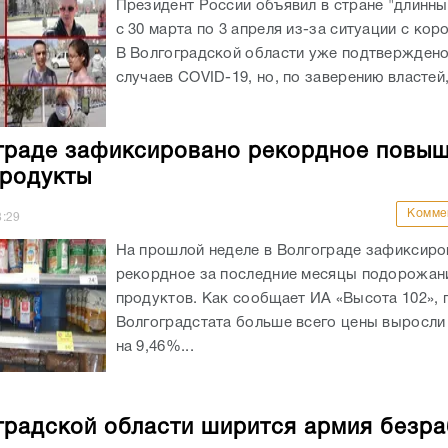
Президент России объявил в стране "длинн
с 30 марта по 3 апреля из-за ситуации с кор
В Волгоградской области уже подтверждено
случаев COVID-19, но, по заверению властей,
граде зафиксировано рекордное повы
продукты
Комме
8:29
На прошлой неделе в Волгограде зафиксиро
рекордное за последние месяцы подорожан
продуктов. Как сообщает ИА «Высота 102», 
Волгоградстата больше всего цены выросли 
на 9,46%...
градской области ширится армия безр