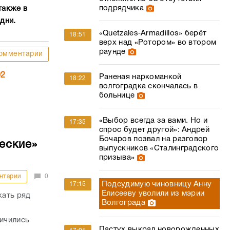
подрядчика
также в
е дни.
«Quetzales‑Armadillos» берёт
18:51
верх над «Ротором» во втором
раунде
омментарии
02
Раненая наркоманкой
18:22
волгоградка скончалась в
больнице
«Выбор всегда за вами. Но и
17:35
спрос будет другой»: Андрей
Бочаров позвал на разговор
еские»
выпускников «Сталинградского
призыва»
нтарии
0
Подсудимую чиновницу Анну
17:15
Елисееву уволили из мэрии
жать ряд
Волгограда
личились
Пастух выкрал новорожденных