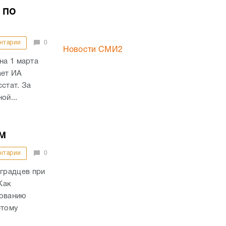
 по
нтарии
0
Новости СМИ2
на 1 марта
ает ИА
стат. За
ой...
м
нтарии
0
градцев при
Как
дованию
этому