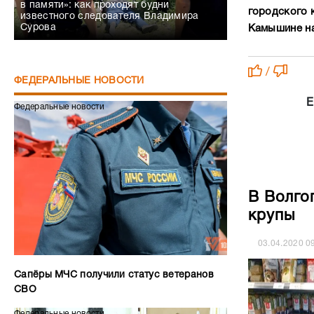
в памяти»: как проходят будни
городского к
известного следователя Владимира
Сурова
Камышине на 
/
ФЕДЕРАЛЬНЫЕ НОВОСТИ
Е
Федеральные новости
В Волго
крупы
03.04.2020
0
Сапёры МЧС получили статус ветеранов
СВО
Федеральные новости