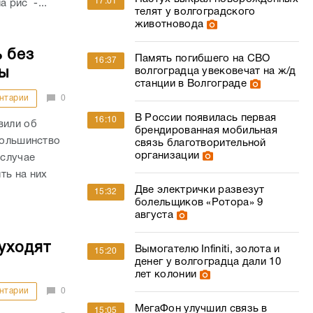
17:01
а рис -...
телят у волгоградского
животновода
 без
Память погибшего на СВО
16:37
ы
волгоградца увековечат на ж/д
станции в Волгограде
нтарии
0
В России появилась первая
16:10
вили об
брендированная мобильная
большинство
связь благотворительной
организации
 случае
ть на них
Две электрички развезут
15:32
болельщиков «Ротора» 9
августа
уходят
Вымогателю Infiniti, золота и
15:20
денег у волгоградца дали 10
лет колонии
нтарии
0
МегаФон улучшил связь в
15:05