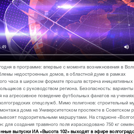
годня в программе: впервые с момента возникновения в Вол
блемы недостроенных домов, в областной думе в рамках
ого часа в широком формате прошла встреча инициативных 
ольщиков с руководством региона. Безопасность: варианты
я на агрессивное поведение футбольных фанатов на учения
волгоградских спецслужб. Мимо полигонов: строительный м
монтажа дома на Университетском проспекте в Советском 
вывозят подозрительными маршрутами. На стадионе «Волго
н: для создания травяного поля израсходовано 750 кг семян
ные выпуски ИА «Высота 102» выходят в эфире волгоград