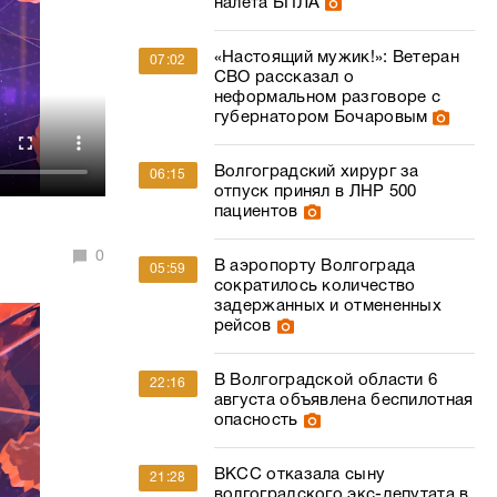
налета БПЛА
«Настоящий мужик!»: Ветеран
07:02
СВО рассказал о
неформальном разговоре с
губернатором Бочаровым
Волгоградский хирург за
06:15
отпуск принял в ЛНР 500
пациентов
0
В аэропорту Волгограда
05:59
сократилось количество
задержанных и отмененных
рейсов
В Волгоградской области 6
22:16
августа объявлена беспилотная
опасность
ВКСС отказала сыну
21:28
волгоградского экс-депутата в