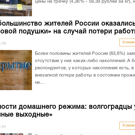
цены на гречку (4,36% - 58,39 рублей за кг), н
большинство жителей России оказались
овой подушки» на случай потери работ
Комме
6:39
Более половины жителей России (63,6%) зая
отсутствии у них каких-либо накоплений. А 
респондентов, у которых накопления есть, в
внезапной потери работы в состоянии прожи
не...
ости домашнего режима: волгоградцы 
нные выходные»
Комме
8:34