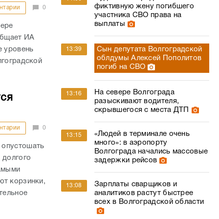
фиктивную жену погибшего
нтарии
0
участника СВО права на
выплаты
фере
общает ИА
е уровень
Сын депутата Волгоградской
13:39
облдумы Алексей Пополитов
лгоградской
погиб на СВО
На севере Волгограда
13:16
тся
разыскивают водителя,
скрывшегося с места ДТП
нтарии
0
«Людей в терминале очень
13:15
много»: в аэропорту
 опустошать
Волгограда начались массовые
 долгого
задержки рейсов
самыми
ют корзинки,
Зарплаты сварщиков и
13:08
ительное
аналитиков растут быстрее
всех в Волгоградской области