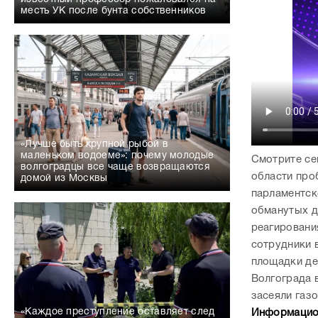
месть УК после бунта собственников
«Лучше быть крупной рыбой в
маленьком водоеме»: почему молодые
Смотрите се
волгоградцы все чаще возвращаются
области про
домой из Москвы
парламентск
обманутых д
реагировани
сотрудники 
площадки де
Волгограда 
засеяли газо
«Каждое преступление оставляет след
Информацион