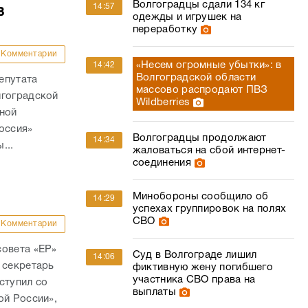
Волгоградцы сдали 134 кг
14:57
в
одежды и игрушек на
переработку
Комментарии
«Несем огромные убытки»: в
14:42
Волгоградской области
епутата
массово распродают ПВЗ
лгоградской
Wildberries
ьной
оссия»
Волгоградцы продолжают
14:34
...
жаловаться на сбой интернет-
соединения
Минобороны сообщило об
14:29
успехах группировок на полях
СВО
Комментарии
совета «ЕР»
Суд в Волгограде лишил
14:06
 секретарь
фиктивную жену погибшего
участника СВО права на
ступил со
выплаты
ой России»,