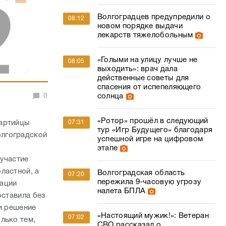
Волгоградцев предупредили о
08:12
новом порядке выдачи
лекарств тяжелобольным
«Голыми на улицу лучше не
08:05
выходить»: врач дала
действенные советы для
спасения от испепеляющего
0
солнца
«Ротор» прошёл в следующий
партийцы
07:31
тур «Игр Будущего» благодаря
олгоградской
успешной игре на цифровом
этапе
 участие
ластной, а
Волгоградская область
07:20
пережила 9-часовую угрозу
дации
налета БПЛА
оставила без
и решение
«Настоящий мужик!»: Ветеран
07:02
лько тем,
СВО рассказал о