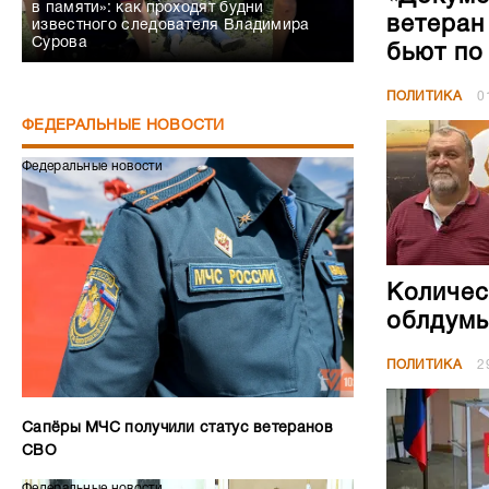
в памяти»: как проходят будни
ветеран
известного следователя Владимира
Сурова
бьют по
ПОЛИТИКА
0
ФЕДЕРАЛЬНЫЕ НОВОСТИ
Федеральные новости
Количес
облдумы
ПОЛИТИКА
2
Сапёры МЧС получили статус ветеранов
СВО
Федеральные новости