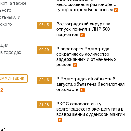
кот, а также
неформальном разговоре с
губернатором Бочаровым
ьного
ольным, и
Волгоградский хирург за
тского
06:15
отпуск принял в ЛНР 500
пациентов
ации
В аэропорту Волгограда
05:59
 в городах
сократилось количество
задержанных и отмененных
рейсов
омментарии
В Волгоградской области 6
22:16
августа объявлена беспилотная
опасность
02
ВКСС отказала сыну
21:28
волгоградского экс-депутата в
возвращении судейской мантии
»: