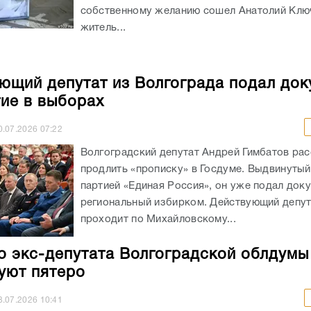
собственному желанию сошел Анатолий Клю
житель...
ющий депутат из Волгограда подал до
тие в выборах
0.07.2026
07:22
Волгоградский депутат Андрей Гимбатов ра
продлить «прописку» в Госдуме. Выдвинуты
партией «Единая Россия», он уже подал док
региональный избирком. Действующий депу
проходит по Михайловскому...
о экс-депутата Волгоградской облдумы
уют пятеро
3.07.2026
10:41