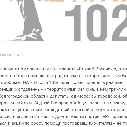
4.09.2017 14:20
расширенном заседании политсовета «Единой России» одно
ение о сборе помощи пострадавшим от пожаров жителям В
к сообщает ИА «Высота 102», политсовет прошел в режиме
енции с отдаленными территориями региона, в нем приняли
Волгоградской области, депутаты-единороссы городской, об
арственной дум. Андрей Бочаров обобщил данные по ликви
также по устранению последствий огненной стихии, которая 
ловека и спалила 25 жилых домов. Члены партии «ЕР» принял
ься к акции по сбору помощи пострадавшим жителям – не то