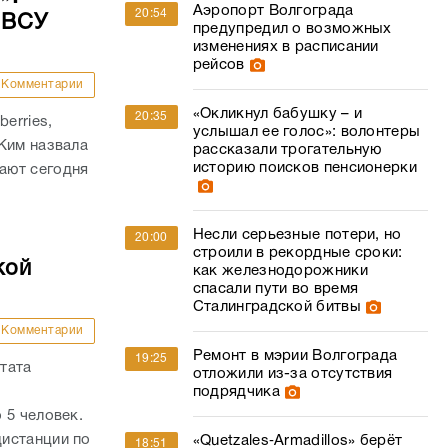
Аэропорт Волгограда
20:54
 ВСУ
предупредил о возможных
изменениях в расписании
рейсов
Комментарии
«Окликнул бабушку – и
20:35
erries,
услышал ее голос»: волонтеры
Ким назвала
рассказали трогательную
историю поисков пенсионерки
ают сегодня
Несли серьезные потери, но
20:00
строили в рекордные сроки:
кой
как железнодорожники
спасали пути во время
Сталинградской битвы
Комментарии
Ремонт в мэрии Волгограда
19:25
тата
отложили из-за отсутствия
подрядчика
 5 человек.
истанции по
«Quetzales‑Armadillos» берёт
18:51