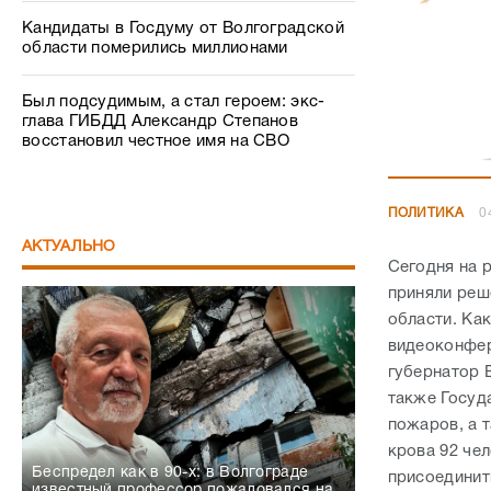
Кандидаты в Госдуму от Волгоградской
области померились миллионами
Был подсудимым, а стал героем: экс-
глава ГИБДД Александр Степанов
восстановил честное имя на СВО
ПОЛИТИКА
0
АКТУАЛЬНО
Сегодня на 
приняли реш
области. Ка
видеоконфер
губернатор 
также Госуд
пожаров, а 
крова 92 че
Беспредел как в 90-х: в Волгограде
присоединит
известный профессор пожаловался на