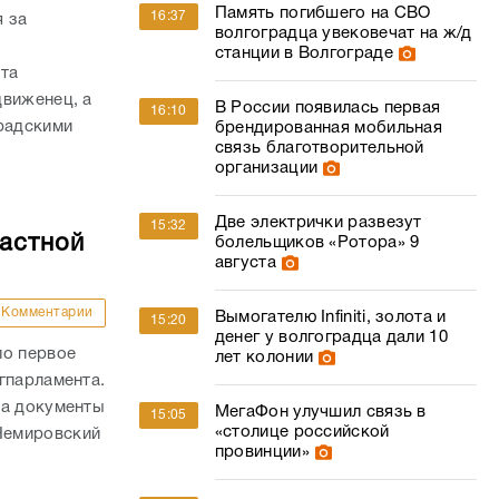
Память погибшего на СВО
16:37
 за
волгоградца увековечат на ж/д
станции в Волгограде
ата
движенец, а
В России появилась первая
16:10
радскими
брендированная мобильная
связь благотворительной
организации
Две электрички развезут
15:32
ластной
болельщиков «Ротора» 9
августа
Комментарии
Вымогателю Infiniti, золота и
15:20
денег у волгоградца дали 10
ло первое
лет колонии
гпарламента.
на документы
МегаФон улучшил связь в
15:05
«столице российской
Немировский
провинции»