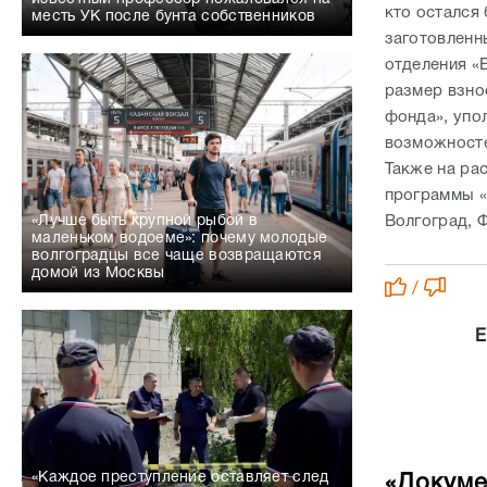
кто остался 
месть УК после бунта собственников
заготовленн
отделения «
размер взно
фонда», упо
возможносте
Также на ра
программы «
Волгоград, 
«Лучше быть крупной рыбой в
маленьком водоеме»: почему молодые
волгоградцы все чаще возвращаются
домой из Москвы
/
Е
«Каждое преступление оставляет след
«Докуме