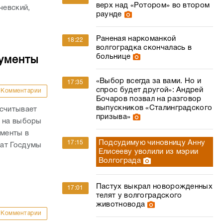
верх над «Ротором» во втором
чевский,
раунде
Раненая наркоманкой
18:22
волгоградка скончалась в
больнице
кументы
«Выбор всегда за вами. Но и
17:35
спрос будет другой»: Андрей
Комментарии
Бочаров позвал на разговор
выпускников «Сталинградского
ссчитывает
призыва»
й на выборы
ументы в
Подсудимую чиновницу Анну
17:15
тат Госдумы
Елисееву уволили из мэрии
Волгограда
Пастух выкрал новорожденных
17:01
телят у волгоградского
животновода
Комментарии