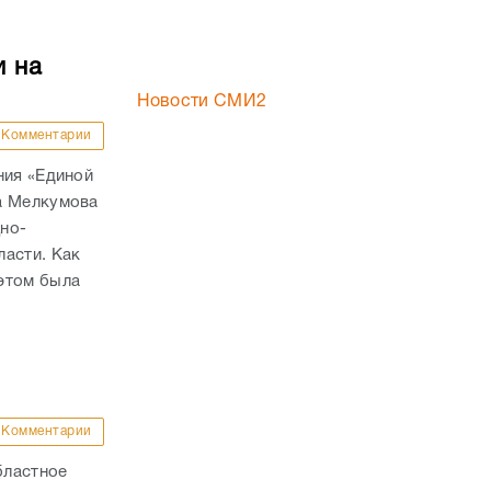
и на
Новости СМИ2
Комментарии
ния «Единой
а Мелкумова
но-
ласти. Как
этом была
Комментарии
бластное