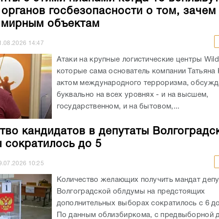
 органов госбезопасности о том, зачем
 мирным объектам
1.08.2026
14:47
Атаки на крупные логистические центры Wildb
которые сама основатель компании Татьяна 
актом международного терроризма, обсужд
буквально на всех уровнях - и на высшем,
государственном, и на бытовом,...
тво кандидатов в депутаты Волгоградс
 сократилось до 5
9.07.2026
10:25
Количество желающих получить мандат депу
Волгоградской облдумы на предстоящих
дополнительных выборах сократилось с 6 до
По данным облизбиркома, с предвыборной д