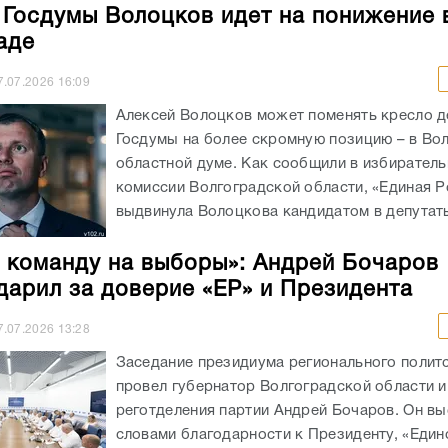
 Госдумы Волоцков идет на понижение 
аде
7.07.2026
16:09
Алексей Волоцков может поменять кресло д
Госдумы на более скромную позицию – в Во
областной думе. Как сообщили в избирател
комиссии Волгоградской области, «Единая Р
выдвинула Волоцкова кандидатом в депутаты
 команду на выборы»: Андрей Бочаров
дарил за доверие «ЕР» и Президента
7.07.2026
13:28
Заседание президиума регионального полит
провел губернатор Волгоградской области и
реготделения партии Андрей Бочаров. Он вы
словами благодарности к Президенту, «Един