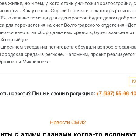
без жилья, но и тем, у кого огонь уничтожил хозпостройки, с
ые корма. Как уточнил Сергей Горняков, секретарь регионал
ЕР», оказание помощи для единороссов будет делом добров
са для перечисления на счет Волгоградского отделения «Де
лномоченного на сбор денежных средств, будет зависеть от
й партийцев.
сширенном заседании политовета обсудили вопрос о реализ
Городская среда» в регионе. Напомним, проект реализуется
Фролово и Михайловка.
К
сть новости? Пиши и звони в редакцию:
+7 (937) 55-66-1
Новости СМИ2
нты с этими планами когда-то всплывут