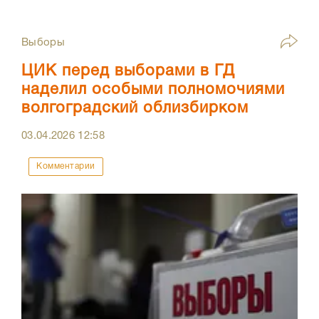
Выборы
ЦИК перед выборами в ГД
наделил особыми полномочиями
волгоградский облизбирком
03.04.2026
12:58
Комментарии