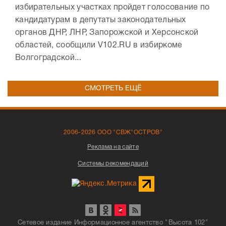
избирательных участках пройдет голосование по
кандидатурам в депутаты законодательных
органов ДНР, ЛНР, Запорожской и Херсонской
областей, сообщили V102.RU в избиркоме
Волгоградской...
СМОТРЕТЬ ЕЩЁ
2006-2026 ООО "СВЖ"ОСТРОВ"
Реклама на сайте
Системы рекомендаций
Сетевое издание Информационное агентство "Высота 102"