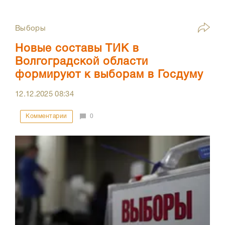
Выборы
Новые составы ТИК в
Волгоградской области
формируют к выборам в Госдуму
12.12.2025
08:34
Комментарии
0