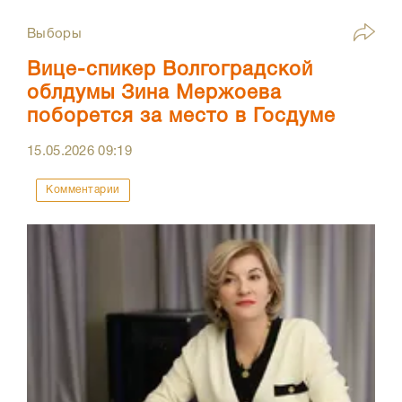
Выборы
Вице-спикер Волгоградской
облдумы Зина Мержоева
поборется за место в Госдуме
15.05.2026
09:19
Комментарии