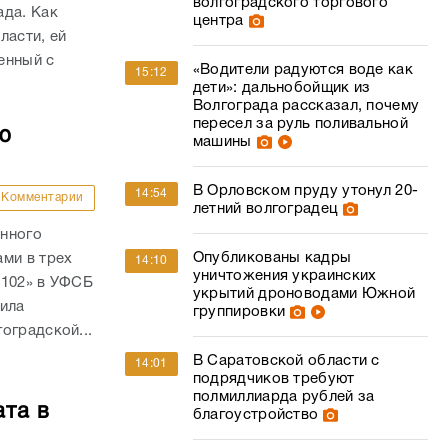
волгоградского торгового
ада. Как
центра
ласти, ей
енный с
«Водители радуются воде как
15:12
.
дети»: дальнобойщик из
Волгограда рассказал, почему
пересел за руль поливальной
ю
машины
В Орловском пруду утонул 20-
14:54
Комментарии
летний волгоградец
анного
Опубликованы кадры
ми в трех
14:10
уничтожения украинских
 102» в УФСБ
укрытий дроноводами Южной
дила
группировки
оградской...
В Саратовской области с
14:01
подрядчиков требуют
полмиллиарда рублей за
ата в
благоустройство