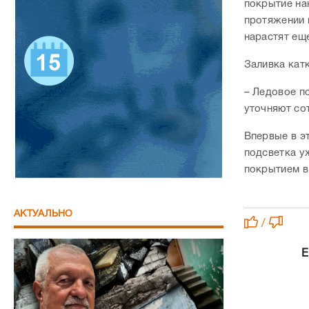
покрытие на
протяжении в
нарастят ещ
Заливка кат
– Ледовое п
уточняют со
Впервые в э
подсветка у
покрытием в
АКТУАЛЬНО
/
Е