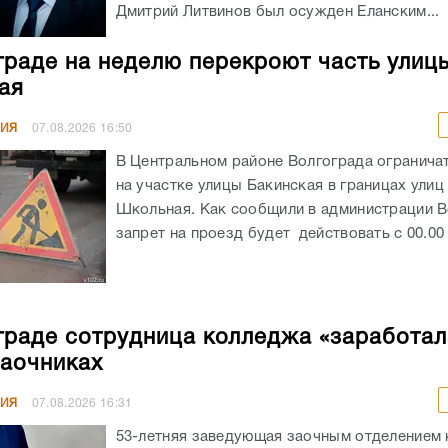
Дмитрий Литвинов был осужден Еланским...
граде на неделю перекроют часть улиц
ая
НИЯ
07.08.2026
16:50
В Центральном районе Волгограда огранича
на участке улицы Бакинская в границах улиц
Школьная. Как сообщили в администрации В
запрет на проезд будет действовать с 00.00 ч
граде сотрудница колледжа «заработал
заочниках
НИЯ
07.08.2026
16:31
53-летняя заведующая заочным отделением