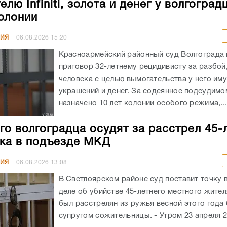
лю Infiniti, золота и денег у волгоград
колонии
НИЯ
06.08.2026
15:20
Красноармейский районный суд Волгограда
приговор 32-летнему рецидивисту за разбой
человека с целью вымогательства у него им
украшений и денег. За содеянное подсудимо
назначено 10 лет колонии особого режима,..
го волгоградца осудят за расстрел 45-
ка в подъезде МКД
НИЯ
06.08.2026
13:08
В Светлоярском районе суд поставит точку 
деле об убийстве 45-летнего местного жите
был расстрелян из ружья весной этого год
супругом сожительницы. - Утром 23 апреля 20