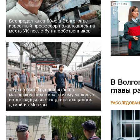
РЕКЛАМА
Беспредел как в 90-х: в Волгограде
известный профессор пожаловался на
месть УК после бунта собственников
В Волго
главы р
«Лучше быть крупной рыбой в
маленьком водоеме»: почему молодые
волгоградцы все чаще возвращаются
РАССЛЕДОВА
домой из Москвы