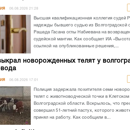
НИЯ
06.08.2026
21:28
Высшая квалификационная коллегия судей 
надежды бывшего судью из Волгоградской 
Рашада Гасана оглы Набиевана на возвраще
судейской мантии. Как сообщает ИА «Высота
ссылкой на опубликованные решения,...
выкрал новорожденных телят у волгогр
овода
НИЯ
06.08.2026
17:01
Полиция задержала похитителя семи новор
телят с животноводческой точки в Клетском
Волгоградской области. Вскрылось, что пре
совершил 51-летний пастух, которого живот
принял на работу. Как сообщили в...