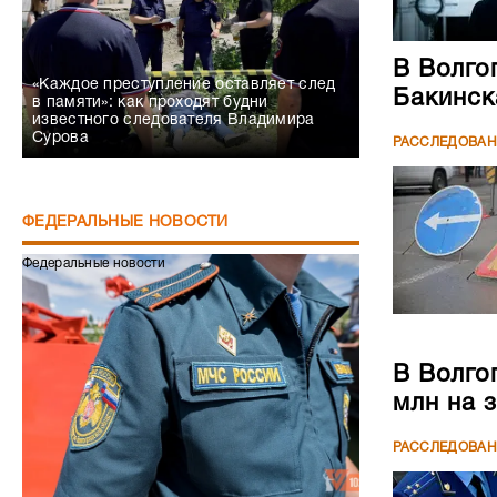
В Волго
«Каждое преступление оставляет след
Бакинск
в памяти»: как проходят будни
известного следователя Владимира
Сурова
РАССЛЕДОВА
ФЕДЕРАЛЬНЫЕ НОВОСТИ
Федеральные новости
В Волго
млн на 
РАССЛЕДОВА