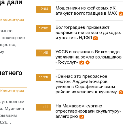
ца дали
Мошенники из фейковых УК
12:04
атакуют волгоградцев в МАХ
Комментарии
Волгоградцев призывают
12:02
 вынес
вовремя отчитаться о доходах
, похищение
и уплатить НДФЛ
ущества,
му
УФСБ и полиция в Волгограде
11:40
уложили на землю взломщиков
.
«Госуслуг»
летнего
«Сейчас это прекрасное
11:28
место»: Андрей Бочаров
увидел в Серафимовичском
Комментарии
районе изменения к лучшему
в уголовном
На Мамаевом кургане
11:11
ля. Мужчина
отреставрировали скульптуру-
а бывшим
аллегорию
26...