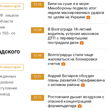
Били на суше и в море:
13:16
Комментарии
Минобороны подвело итог
недели массированных ударов
РФ лишила
по целям на Украине
области
ние
В Волгограде 18-летний
12:58
 102» со
водитель устроил массовое
ДТП с перевертышем:
пострадали двое
адского
Волгоградцы стали чаще
12:49
жаловаться на блокировки
счетов
Комментарии
Андрей Бочаров обсудил
ожденных
12:21
планы развития Серафимовича
 районе
с активом района
ступление
новод
Ростовчане дышат воздухом с
12:11
опасной концентрацией
формальдегида