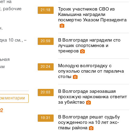
ет на
т, рабочие
Троих участников СВО из
21:18
Камышина наградили
посмертно Указом Президента
н.
В Волгограде наградили сто
ка 10 см., –
20:59
лучших спортсменов и
тренеров
льная
Молодую волгоградку с
ым
20:24
опухолью спасли от паралича
стопы
В Волгограде зарезавшая
20:03
прохожую наркоманка ответит
омментарии
за убийство
02
В Волгограде решат судьбу
19:31
осужденного на 10 лет экс-
главы района