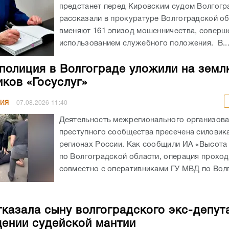
предстанет перед Кировским судом Волгогр
рассказали в прокуратуре Волгоградской об
вменяют 161 эпизод мошенничества, соверш
использованием служебного положения. В..
полиция в Волгограде уложили на земл
ков «Госуслуг»
НИЯ
07.08.2026
11:40
Деятельность межрегионального организов
преступного сообщества пресечена силовика
регионах России. Как сообщили ИА «Высота
по Волгоградской области, операция прохо
совместно с оперативниками ГУ МВД по Волг
казала сыну волгоградского экс-депут
ении судейской мантии