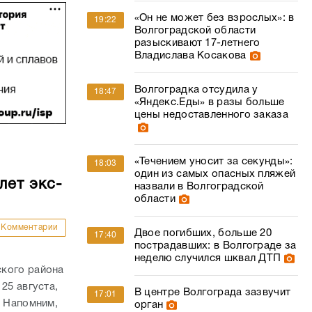
«Он не может без взрослых»: в
19:22
Волгоградской области
разыскивают 17-летнего
Владислава Косакова
Волгоградка отсудила у
18:47
«Яндекс.Еды» в разы больше
цены недоставленного заказа
«Течением уносит за секунды»:
18:03
один из самых опасных пляжей
лет экс-
назвали в Волгоградской
области
Комментарии
Двое погибших, больше 20
17:40
пострадавших: в Волгограде за
неделю случился шквал ДТП
ского района
25 августа,
В центре Волгограда зазвучит
17:01
. Напомним,
орган