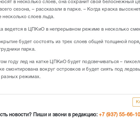
носят в несколько слоев, она сохранит свой белоснежный цв
сего сезона, – рассказали в парке. – Когда краска высохне
е несколько слоев льда.
ка ведется в ЦПКиО в непрерывном режиме в несколько сме
окрытие будет состоять из трех слоев общей толщиной поряд
трудники парка.
том году лед на катке ЦПКиО будет подсвечиваться – пиксе
же смонтирована вокруг островков и будет сиять под ледов
 разных режимах.
К
сть новости? Пиши и звони в редакцию:
+7 (937) 55-66-1