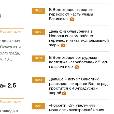
В Волгограде на неделю
16:50
перекроют часть улицы
ы
Бакинская
День физкультурника в
Комментарии
16:39
Новоаннинском районе
перенесли из-за экстремальной
т движение
жары
 Печатная и
олгограда,
В Волгограде сотрудница
16:31
. 10...
колледжа «заработала» 2,5 млн
на заочниках
Дальше – легче? Синоптик
15:51
рассказал, скоро ли Волгоград
а» 2,5
простится с 40-градусной
жарой
Комментарии
«Россети Юг» увеличили
15:28
мощность электроснабжения
 колледжа