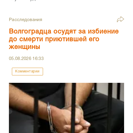
Расследования
Волгоградца осудят за избиение
до смерти приютившей его
женщины
05.08.2026
16:33
Комментарии