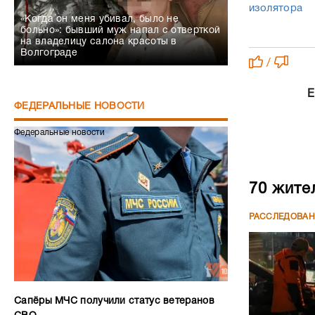
изолятора
«Когда он меня убивал, было не
больно»: бывший муж напал с отверткой
на владелицу салона красоты в
Волгограде
/
Е
ФЕДЕРАЛЬНЫЕ НОВОСТИ
Федеральные новости
70 жите
РАССЛЕДОВА
Сапёры МЧС получили статус ветеранов