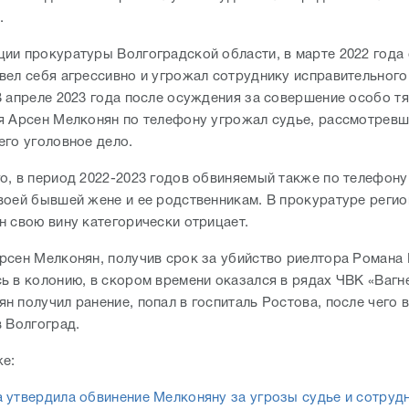
.
ии прокуратуры Волгоградской области, в марте 2022 года
вел себя агрессивно и угрожал сотруднику исправительног
В апреле 2023 года после осуждения за совершение особо т
я Арсен Мелконян по телефону угрожал судье, рассмотревш
его уголовное дело.
о, в период 2022-2023 годов обвиняемый также по телефон
воей бывшей жене и ее родственникам. В прокуратуре регио
н свою вину категорически отрицает.
рсен Мелконян, получив срок за убийство риелтора Романа 
ь в колонию, в скором времени оказался в рядах ЧВК «Вагне
 получил ранение, попал в госпиталь Ростова, после чего 
в Волгоград.
же:
 утвердила обвинение Мелконяну за угрозы судье и сотруд