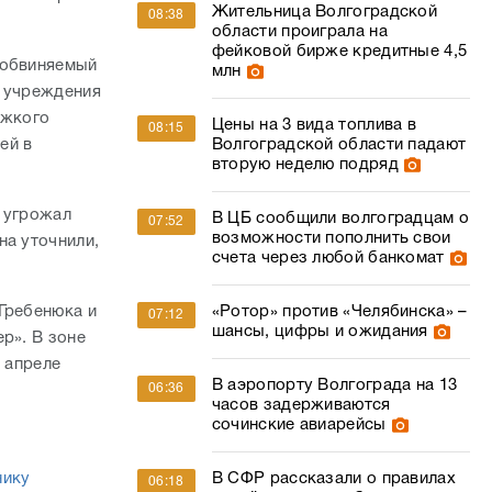
Жительница Волгоградской
08:38
области проиграла на
фейковой бирже кредитные 4,5
 обвиняемый
млн
о учреждения
яжкого
Цены на 3 вида топлива в
08:15
ей в
Волгоградской области падают
вторую неделю подряд
у угрожал
В ЦБ сообщили волгоградцам о
07:52
возможности пополнить свои
на уточнили,
счета через любой банкомат
Гребенюка и
«Ротор» против «Челябинска» –
07:12
шансы, цифры и ожидания
р». В зоне
в апреле
В аэропорту Волгограда на 13
06:36
часов задерживаются
сочинские авиарейсы
нику
В СФР рассказали о правилах
06:18