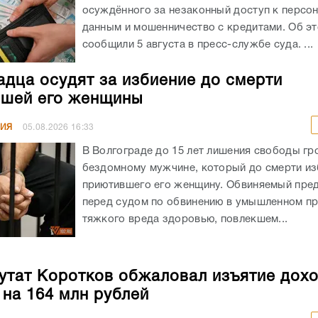
осуждённого за незаконный доступ к персо
данным и мошенничество с кредитами. Об э
сообщили 5 августа в пресс-службе суда. ...
адца осудят за избиение до смерти
шей его женщины
НИЯ
05.08.2026
16:33
В Волгограде до 15 лет лишения свободы гр
бездомному мужчине, который до смерти из
приютившего его женщину. Обвиняемый пре
перед судом по обвинению в умышленном п
тяжкого вреда здоровью, повлекшем...
утат Коротков обжаловал изъятие дохо
 на 164 млн рублей