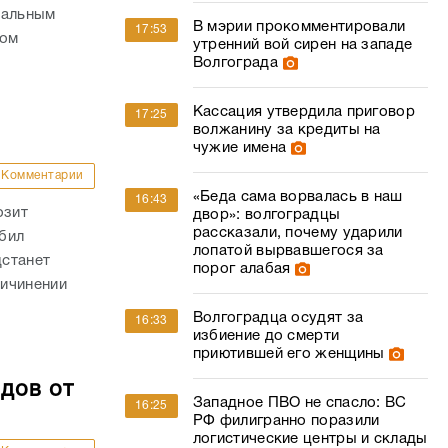
нальным
В мэрии прокомментировали
17:53
том
утренний вой сирен на западе
Волгограда
Кассация утвердила приговор
17:25
волжанину за кредиты на
чужие имена
Комментарии
«Беда сама ворвалась в наш
16:43
озит
двор»: волгоградцы
рассказали, почему ударили
бил
лопатой вырвавшегося за
дстанет
порог алабая
ричинении
Волгоградца осудят за
16:33
избиение до смерти
приютившей его женщины
дов от
Западное ПВО не спасло: ВС
16:25
РФ филигранно поразили
логистические центры и склады