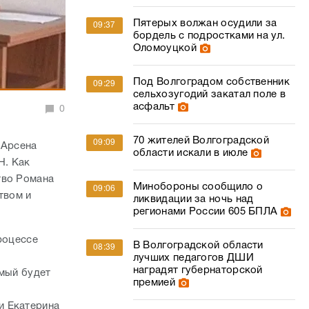
Пятерых волжан осудили за
09:37
бордель с подростками на ул.
Оломоуцкой
Под Волгоградом собственник
09:29
сельхозугодий закатал поле в
асфальт
0
70 жителей Волгоградской
09:09
 Арсена
области искали в июле
Н. Как
тво Романа
Минобороны сообщило о
09:06
твом и
ликвидации за ночь над
регионами России 605 БПЛА
роцессе
В Волгоградской области
08:39
лучших педагогов ДШИ
наградят губернаторской
емый будет
премией
и Екатерина