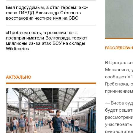
Был подсудимым, а стал героем: экс-
глава ГИБДД Александр Степанов
восстановил честное имя на СВО
«Проблема есть, а решения нет»:
предприниматели Волгограда теряют
миллионы из-за атак ВСУ на склады
РАССЛЕДОВА
Wildberries
В Центральн
Мелконяна, 
сообщает V1
АКТУАЛЬНО
Гребенюка, о
причинением
— Вчера суд
будет решат
рассмотрени
участвовать
руководител