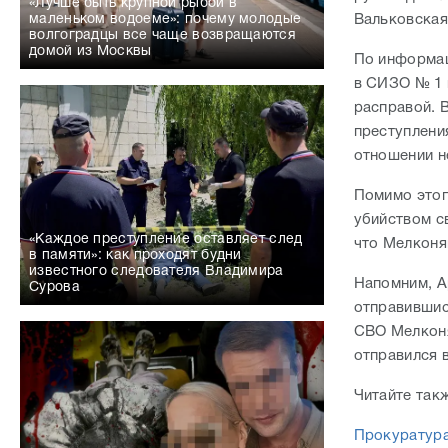
«Лучше быть крупной рыбой в
Вальковская
маленьком водоеме»: почему молодые
волгоградцы все чаще возвращаются
домой из Москвы
По информац
в СИЗО № 1 
расправой. 
преступлени
отношении н
Помимо этог
убийством с
«Каждое преступление оставляет след
что Мелконя
в памяти»: как проходят будни
известного следователя Владимира
Напомним, А
Сурова
отправившис
СВО Мелконян
отправился 
Читайте так
Прокуратура