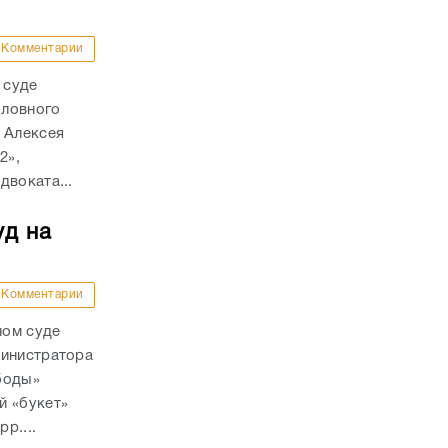
Комментарии
 суде
оловного
 Алексея
2»,
двоката...
уд на
Комментарии
ном суде
министратора
боды»
й «букет»
р....