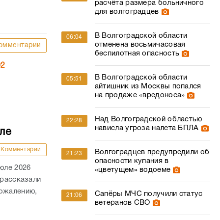
расчёта размера больничного
для волгоградцев
В Волгоградской области
06:04
отменена восьмичасовая
омментарии
беспилотная опасность
02
В Волгоградской области
05:51
айтишник из Москвы попался
на продаже «вредоноса»
Над Волгоградской областью
22:28
нависла угроза налета БПЛА
ле
Комментарии
Волгоградцев предупредили об
21:23
опасности купания в
юле 2026
«цветущем» водоеме
 рассказали
сожалению,
Сапёры МЧС получили статус
21:06
ветеранов СВО