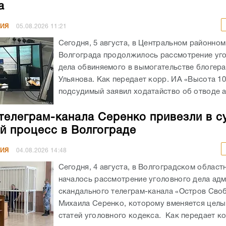
а
НИЯ
05.08.2026
11:21
Сегодня, 5 августа, в Центральном районном
Волгограда продолжилось рассмотрение уг
дела обвиняемого в вымогательстве блогера
Ульянова. Как передает корр. ИА «Высота 10
подсудимый заявил ходатайство об отводе а
телеграм-канала Серенко привезли в с
й процесс в Волгограде
НИЯ
04.08.2026
14:48
Сегодня, 4 августа, в Волгоградском област
началось рассмотрение уголовного дела ад
скандального телеграм-канала «Остров Сво
Михаила Серенко, которому вменяется целы
статей уголовного кодекса. Как передает кор