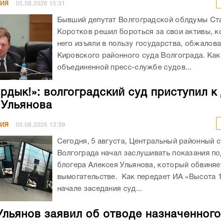
НИЯ
05.08.2026
15:31
Бывший депутат Волгоградской облдумы Ст
Коротков решил бороться за свои активы, к
него изъяли в пользу государства, обжалов
Кировского районного суда Волгограда. Как
объединенной пресс-службе судов...
ирдык!»: волгоградский суд приступил к
 Ульянова
НИЯ
05.08.2026
13:39
Сегодня, 5 августа, Центральный районный 
Волгограда начал заслушивать показания п
блогера Алексея Ульянова, который обвиняе
вымогательстве. Как передает ИА «Высота 1
начале заседания суд...
Ульянов заявил об отводе назначенног