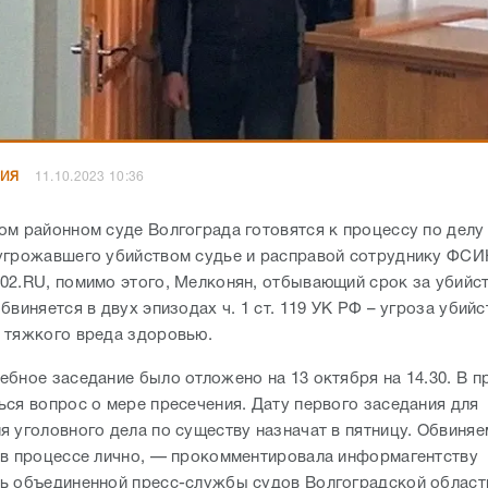
НИЯ
11.10.2023 10:36
ом районном суде Волгограда готовятся к процессу по делу
угрожавшего убийством судье и расправой сотруднику ФСИ
02.RU, помимо этого, Мелконян, отбывающий срок за убийс
бвиняется в двух эпизодах ч. 1 ст. 119 УК РФ – угроза убийс
 тяжкого вреда здоровью.
ебное заседание было отложено на 13 октября на 14.30. В п
ься вопрос о мере пресечения. Дату первого заседания для
я уголовного дела по существу назначат в пятницу. Обвиня
 в процессе лично, — прокомментировала информагентству
ь объединенной пресс-службы судов Волгоградской област