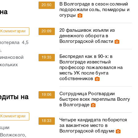
В Волгограде в сезон солений
20:50
подорожали соль, помидоры и
на
огурцы
20 фальшивок изъяли из
Комментарии
20:09
денежного оборота в
Волгоградской области
потеряла 4,5
,
Беспредел как в 90-х: в
финансовой
19:35
Волгограде известный
скольких
профессор пожаловался на
месть УК после бунта
собственников
Сотрудница Росгвардии
19:06
едиты на
быстрее всех переплыла Волгу
в Волгограде
Комментарии
Четыре кандидата поборются
18:33
за вакантное место в
кции
Волгоградской облдуме
 Волжского,