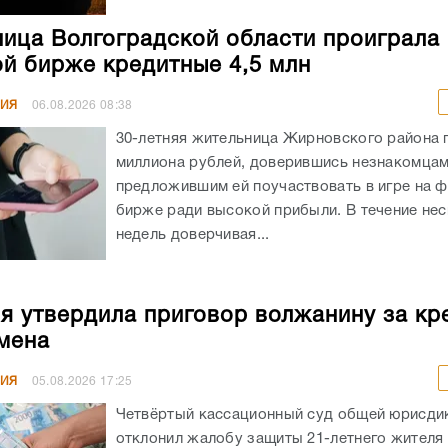
ица Волгоградской области проиграла 
й бирже кредитные 4,5 млн
НИЯ
06.08.2026
08:38
30-летняя жительница Жирновского района 
миллиона рублей, доверившись незнакомцам
предложившим ей поучаствовать в игре на 
бирже ради высокой прибыли. В течение не
недель доверчивая...
я утвердила приговор волжанину за кр
мена
НИЯ
05.08.2026
17:25
Четвёртый кассационный суд общей юрисди
отклонил жалобу защиты 21-летнего жителя