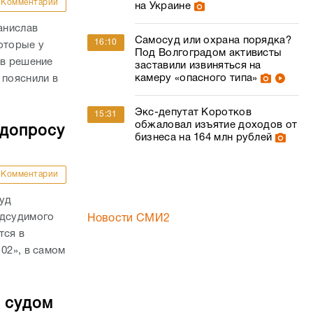
Комментарии
на Украине
анислав
Самосуд или охрана порядка?
16:10
оторые у
Под Волгоградом активисты
ав решение
заставили извиняться на
камеру «опасного типа»
 пояснили в
Экс-депутат Коротков
15:31
обжаловал изъятие доходов от
 допросу
бизнеса на 164 млн рублей
Комментарии
суд
одсудимого
Новости СМИ2
тся в
02», в самом
о судом