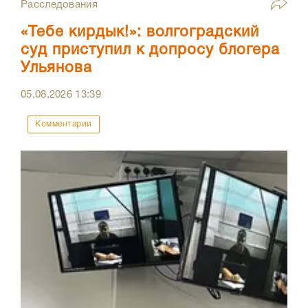
Расследования
«Тебе кирдык!»: волгоградский
суд приступил к допросу блогера
Ульянова
05.08.2026
13:39
Комментарии