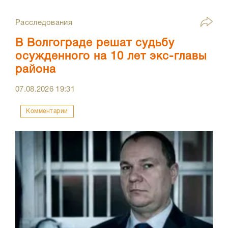
Расследования
В Волгограде решат судьбу
осужденного на 10 лет экс-главы
района
07.08.2026
19:31
Комментарии