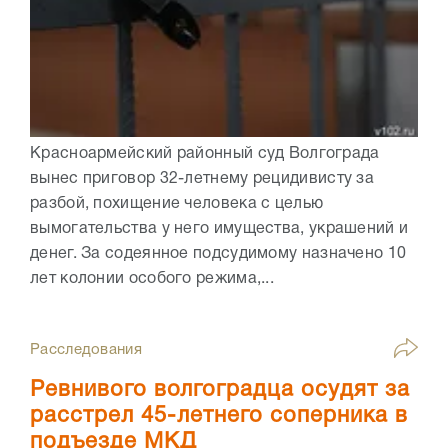
Красноармейский районный суд Волгограда
вынес приговор 32-летнему рецидивисту за
разбой, похищение человека с целью
вымогательства у него имущества, украшений и
денег. За содеянное подсудимому назначено 10
лет колонии особого режима,...
Расследования
Ревнивого волгоградца осудят за
расстрел 45-летнего соперника в
подъезде МКД