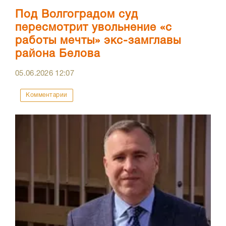
Под Волгоградом суд
пересмотрит увольнение «с
работы мечты» экс-замглавы
района Белова
05.06.2026
12:07
Комментарии