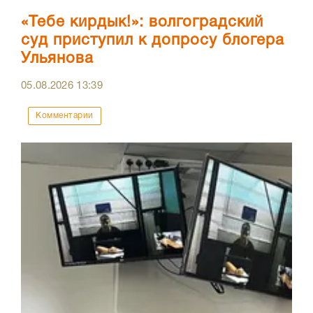
«Тебе кирдык!»: волгоградский
суд приступил к допросу блогера
Ульянова
05.08.2026
13:39
Комментарии