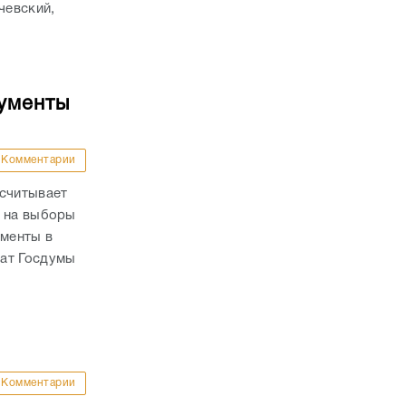
чевский,
кументы
Комментарии
ссчитывает
й на выборы
ументы в
тат Госдумы
Комментарии