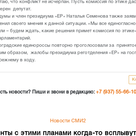
аю, что конфликт не исчерпан. Пусть комиссия по этике дас
верен депутат.
думы и член президиума «ЕР» Наталья Семенова также заяви
енил своего мнения к данной ситуации. «Мы все единогласно
ли – будем ждать, какие решения примет комиссия по этике»
арламентарий.
гоградские единороссы повторно проголосовали за принято
ким образом, жалобы президиума реготделения «ЕР» на гос
режнему в ходу.
К
сть новости? Пиши и звони в редакцию:
+7 (937) 55-66-1
Новости СМИ2
нты с этими планами когда-то всплывут