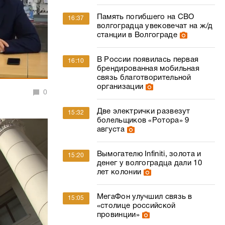
Память погибшего на СВО
16:37
волгоградца увековечат на ж/д
станции в Волгограде
В России появилась первая
16:10
брендированная мобильная
связь благотворительной
организации
0
Две электрички развезут
15:32
болельщиков «Ротора» 9
августа
Вымогателю Infiniti, золота и
15:20
денег у волгоградца дали 10
лет колонии
МегаФон улучшил связь в
15:05
«столице российской
провинции»