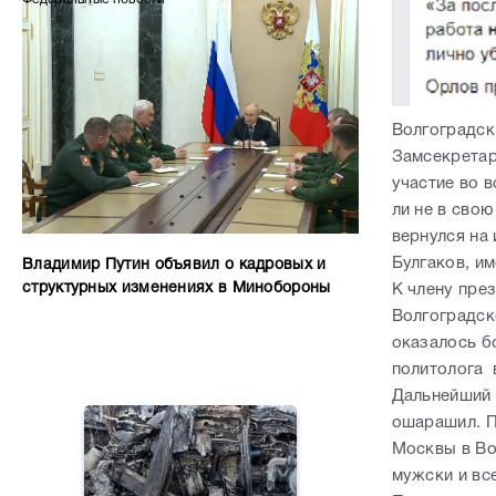
Волгоградски
Замсекретар
участие во в
ли не в свою
вернулся на
Булгаков, и
Владимир Путин объявил о кадровых и
структурных изменениях в Минобороны
К члену пре
Волгоградск
оказалось б
политолога 
Дальнейший 
ошарашил. П
Москвы в Вол
мужски и вс