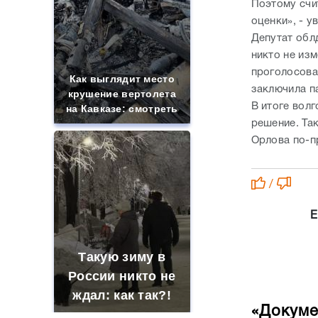
Поэтому счит
оценки», - у
Депутат обл
никто не изм
проголосова
Как выглядит место
заключила п
крушение вертолета
В итоге вол
на Кавказе: смотреть
решение. Та
Орлова по-п
/
Е
Такую зиму в
России никто не
ждал: как так?!
«Докуме