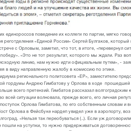
х единороссов поведение их коллеги по партии, мягко гово
я реготделения «Единой России» Сергей Булгаков, который
стрече с Орловым, заметил, что тот, в итоге, «перевернул си
 победу». «Это не тот результат, которого мы ждали. Раз во
 исходную линию, нам нужно идти официальным путем», - зая
мея в виду направленную жалобу в комиссию по этике.
зидиума регионального политсовета «ЕР», заместителю пред
ой гордумы Андрею Гимбатову у Орлова в ходе прошедшей 
ольше всего претензий. Гимбатов рассказал волгоградским к
во всей ситуации волновала, прежде всего, его личная репу
поступок Орлова Гимбатова, по его собственным словам и в
ост Орлова в Фейсбуке нардеп увидел уже в аэропорту, во
гоград. «Нельзя так переобуваться (..). Если уж договорили
е пошли на уступки, то нужно придерживаться договоренност