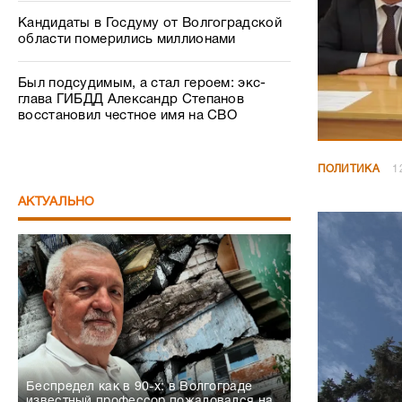
Кандидаты в Госдуму от Волгоградской
области померились миллионами
Был подсудимым, а стал героем: экс-
глава ГИБДД Александр Степанов
восстановил честное имя на СВО
ПОЛИТИКА
1
АКТУАЛЬНО
Беспредел как в 90-х: в Волгограде
известный профессор пожаловался на