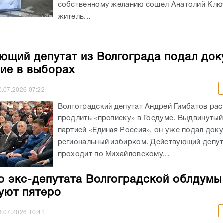
собственному желанию сошел Анатолий Клю
житель...
ющий депутат из Волгограда подал до
тие в выборах
0.07.2026
07:22
Волгоградский депутат Андрей Гимбатов ра
продлить «прописку» в Госдуме. Выдвинуты
партией «Единая Россия», он уже подал док
региональный избирком. Действующий депу
проходит по Михайловскому...
о экс-депутата Волгоградской облдумы
уют пятеро
3.07.2026
10:41