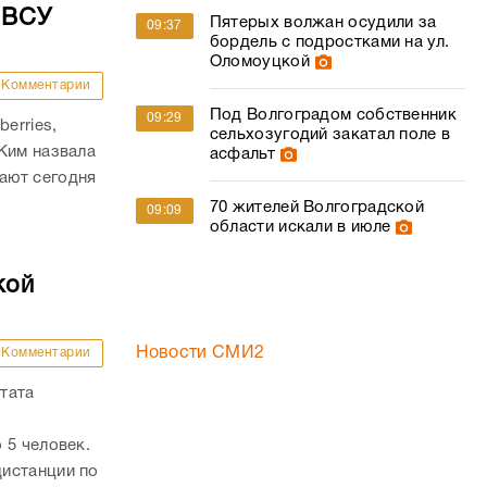
 ВСУ
Пятерых волжан осудили за
09:37
бордель с подростками на ул.
Оломоуцкой
Комментарии
Под Волгоградом собственник
09:29
erries,
сельхозугодий закатал поле в
Ким назвала
асфальт
ают сегодня
70 жителей Волгоградской
09:09
области искали в июле
кой
Новости СМИ2
Комментарии
тата
 5 человек.
истанции по