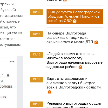
стречи и
буке. «Он
Сын депутата Волгоградской
13:39
го извинения
облдумы Алексей Пополитов
погиб на СВО
ой странице
исал, что
ся цитата из
На севере Волгограда
13:16
разыскивают водителя,
олитолог
скрывшегося с места ДТП
поступившем
«Людей в терминале очень
13:15
много»: в аэропорту
Волгограда начались массовые
задержки рейсов
Зарплаты сварщиков и
13:08
аналитиков растут быстрее
всех в Волгоградской области
Ревнивого волгоградца осудят
13:08