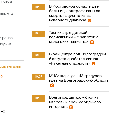
т свои
В Ростовской области две
10:50
больницы оштрафованы за
ла, что
смерть пациента из-за
неверного диагноза
, -
Техника для детской
10:48
поликлиники – с заботой о
е ранее
маленьких пациентах
подина
В райцентре под Волгоградом
10:29
6 августа сработал сигнал
«Ракетная опасность»
омментарии
МЧС: жара до +42 градусов
10:07
02
идет на Волгоградскую область
Волгоградцы жалуются на
10:05
массовый сбой мобильного
интернета
»: