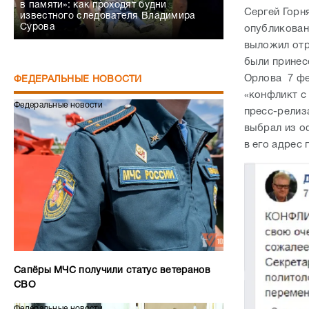
в памяти»: как проходят будни
Сергей Горн
известного следователя Владимира
Сурова
опубликован
выложил отр
были принес
Орлова 7 фе
ФЕДЕРАЛЬНЫЕ НОВОСТИ
«конфликт с
Федеральные новости
пресс-релиза
выбрал из о
в его адрес 
Сапёры МЧС получили статус ветеранов
СВО
Федеральные новости