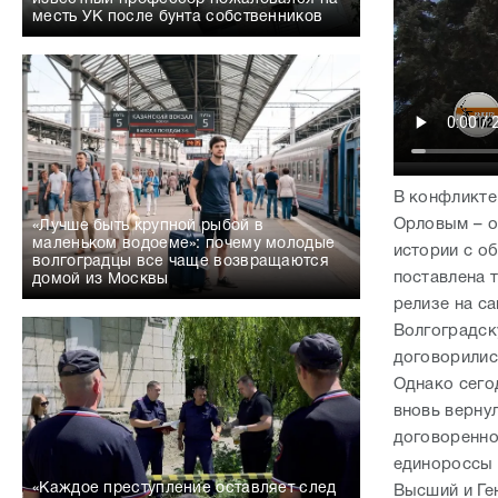
месть УК после бунта собственников
В конфликте
Орловым – о
«Лучше быть крупной рыбой в
маленьком водоеме»: почему молодые
истории с о
волгоградцы все чаще возвращаются
поставлена 
домой из Москвы
релизе на с
Волгоградск
договорилис
Однако сего
вновь вернул
договоренно
единороссы 
«Каждое преступление оставляет след
Высший и Ге