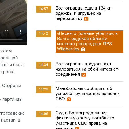
Волгоградцы сдали 134 кг
14:57
одежды и игрушек на
переработку
«Несем огромные убытки»: в
14:42
Волгоградской области
массово распродают ПВЗ
Wildberries
логом
ндальной
Волгоградцы продолжают
бласти была
14:34
жаловаться на сбой интернет-
 пресс-
соединения
. Стороны
Минобороны сообщило об
14:29
успехах группировок на полях
СВО
» партийцы
Суд в Волгограде лишил
лгоградские
14:06
фиктивную жену погибшего
партии, в
участника СВО права на
выплаты