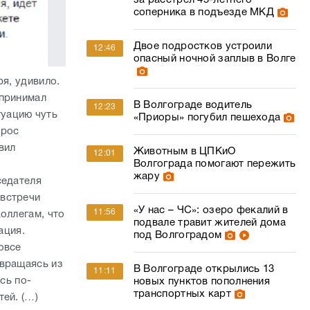
за расстрел 45-летнего
соперника в подъезде МКД
Двое подростков устроили
12:46
опасный ночной заплыв в Волге
ря, удивило.
 принимал
В Волгограде водитель
12:23
туацию чуть
«Приоры» погубил пешехода
прос
вил
Животным в ЦПКиО
12:01
Волгограда помогают пережить
жару
седателя
встречи
«У нас – ЧС»: озеро фекалий в
11:56
оллегам, что
подвале травит жителей дома
тация.
под Волгоградом
овсе
звращаясь из
В Волгограде открылись 13
11:11
сь по-
новых пунктов пополнения
транспортных карт
ей. (…)