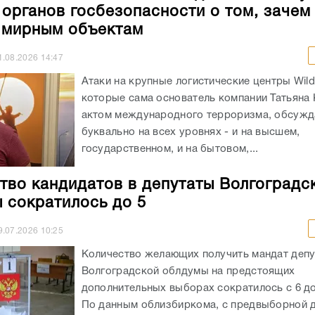
 органов госбезопасности о том, зачем
 мирным объектам
1.08.2026
14:47
Атаки на крупные логистические центры Wildb
которые сама основатель компании Татьяна 
актом международного терроризма, обсужд
буквально на всех уровнях - и на высшем,
государственном, и на бытовом,...
тво кандидатов в депутаты Волгоградс
 сократилось до 5
9.07.2026
10:25
Количество желающих получить мандат депу
Волгоградской облдумы на предстоящих
дополнительных выборах сократилось с 6 до
По данным облизбиркома, с предвыборной д