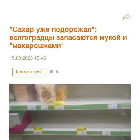
"Сахар уже подорожал":
волгоградцы запасаются мукой и
"макарошками"
18.03.2020
15:46
Комментарии
0