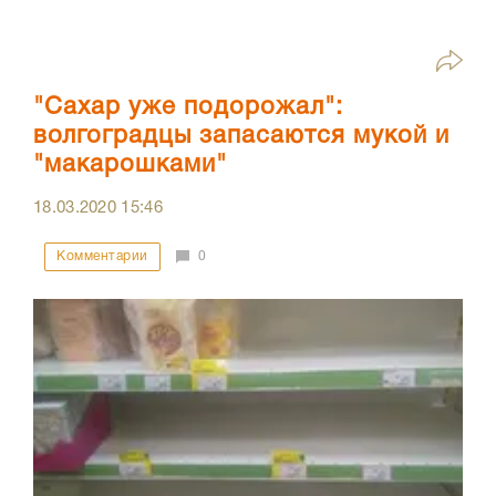
"Сахар уже подорожал":
волгоградцы запасаются мукой и
"макарошками"
18.03.2020
15:46
Комментарии
0