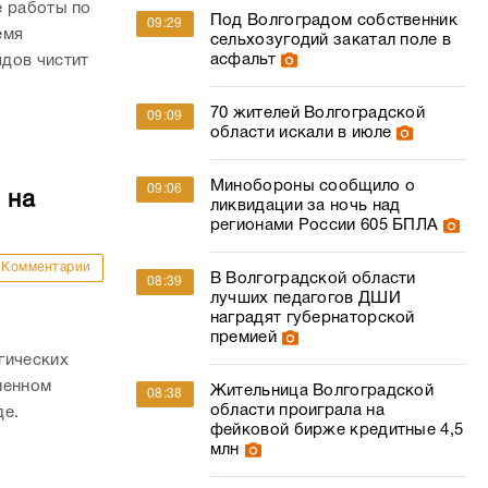
е работы по
Под Волгоградом собственник
09:29
емя
сельхозугодий закатал поле в
асфальт
дов чистит
70 жителей Волгоградской
09:09
области искали в июле
Минобороны сообщило о
09:06
 на
ликвидации за ночь над
регионами России 605 БПЛА
Комментарии
В Волгоградской области
08:39
лучших педагогов ДШИ
наградят губернаторской
премией
гических
ленном
Жительница Волгоградской
08:38
области проиграла на
де.
фейковой бирже кредитные 4,5
млн