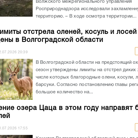
Волжского межрегионального управления
Росприроднадзора исследовали захламленн
территорию. – В ходе осмотра территории...
имиты отстрела оленей, косуль и лосей
ены в Волгоградской области
2.07.2026
20:39
В Волгоградской области на предстоящий о
сезон утверждены лимиты на отстрел диких 
числе которых благородные олени, косули, л
барсуки. Согласно постановлению главы рег
большое количество на...
ение озера Цаца в этом году направят 
лей
1.07.2026
17:55