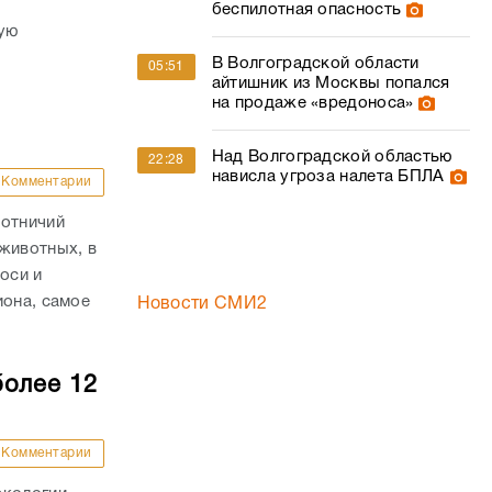
беспилотная опасность
ую
В Волгоградской области
05:51
айтишник из Москвы попался
на продаже «вредоноса»
Над Волгоградской областью
22:28
нависла угроза налета БПЛА
Комментарии
хотничий
животных, в
оси и
иона, самое
Новости СМИ2
более 12
Комментарии