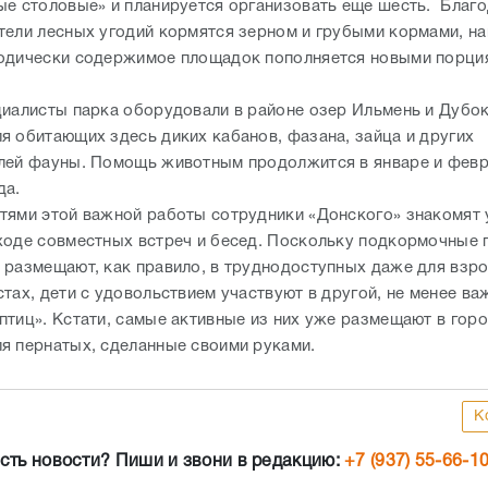
ые столовые» и планируется организовать еще шесть.
Благо
тели лесных угодий кормятся зерном и грубыми кормами, н
одически содержимое площадок пополняется новыми порци
циалисты парка оборудовали в районе озер Ильмень и Дубок
я обитающих здесь диких кабанов, фазана, зайца и других
лей фауны. Помощь животным продолжится в январе и фев
да.
тями этой важной работы сотрудники «Донского» знакомят 
ходе совместных встреч и бесед. Поскольку подкормочные
 размещают, как правило, в труднодоступных даже для взр
тах, дети с удовольствием участвуют в другой, не менее ва
птиц». Кстати, самые активные из них уже размещают в горо
ля пернатых, сделанные своими руками.
К
сть новости? Пиши и звони в редакцию:
+7 (937) 55-66-1