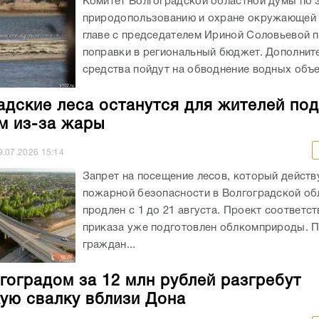
Комитет Волгоградской областной думы по 
природопользованию и охране окружающей
главе с председателем Ириной Соловьевой 
поправки в региональный бюджет. Дополнит
средства пойдут на обводнение водных объек
адские леса останутся для жителей под
м из-за жары
9.07.2026
15:14
Запрет на посещение лесов, который действ
пожарной безопасности в Волгоградской обл
продлен с 1 до 21 августа. Проект соответс
приказа уже подготовлен облкомприроды. 
граждан...
гоградом за 12 млн рублей разгребут
кую свалку вблизи Дона