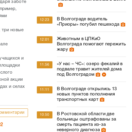
даря заботе
апример,
ями
В Волгограде водитель
12:23
«Приоры» погубил пешехода
 три новые
Животным в ЦПКиО
12:01
рале
Волгограда помогают пережить
жару
учащихся и
«У нас – ЧС»: озеро фекалий в
11:56
 площадки
подвале травит жителей дома
ослого
под Волгоградом
жной акции
дах и селах
В Волгограде открылись 13
11:11
новых пунктов пополнения
транспортных карт
омментарии
В Ростовской области две
10:50
больницы оштрафованы за
смерть пациента из-за
02
неверного диагноза