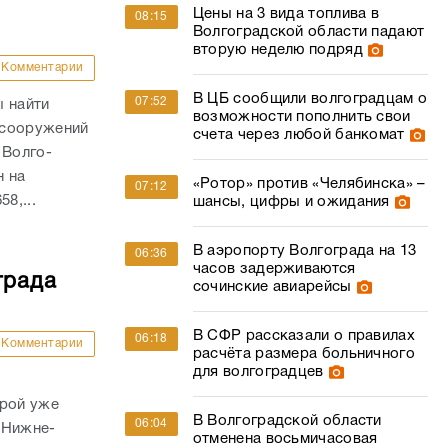
Цены на 3 вида топлива в
08:15
Волгоградской области падают
вторую неделю подряд
Комментарии
В ЦБ сообщили волгоградцам о
07:52
ы найти
возможности пополнить свои
 сооружений
счета через любой банкомат
 Волго-
н на
«Ротор» против «Челябинска» –
07:12
8,...
шансы, цифры и ожидания
В аэропорту Волгограда на 13
06:36
часов задерживаются
града
сочинские авиарейсы
В СФР рассказали о правилах
06:18
Комментарии
расчёта размера больничного
для волгоградцев
орой уже
В Волгоградской области
06:04
 Нижне-
отменена восьмичасовая