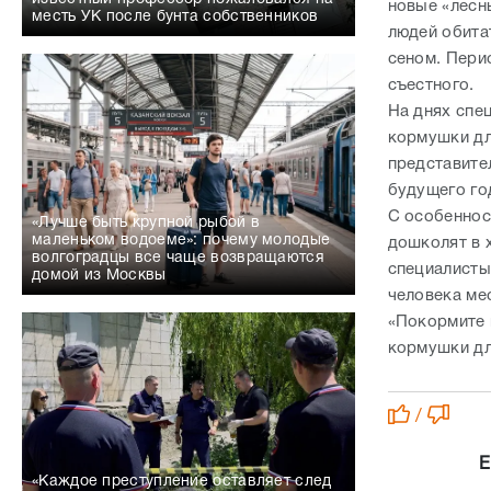
новые «лесн
месть УК после бунта собственников
людей обита
сеном. Пери
съестного.
На днях спе
кормушки дл
представите
будущего го
С особеннос
«Лучше быть крупной рыбой в
маленьком водоеме»: почему молодые
дошколят в 
волгоградцы все чаще возвращаются
специалисты
домой из Москвы
человека мес
«Покормите 
кормушки д
/
Е
«Каждое преступление оставляет след