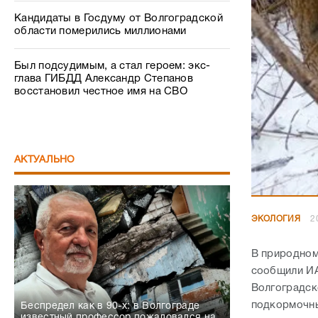
Кандидаты в Госдуму от Волгоградской
области померились миллионами
Был подсудимым, а стал героем: экс-
глава ГИБДД Александр Степанов
восстановил честное имя на СВО
АКТУАЛЬНО
ЭКОЛОГИЯ
2
В природном
сообщили ИА
Волгоградск
подкормочны
Беспредел как в 90-х: в Волгограде
известный профессор пожаловался на