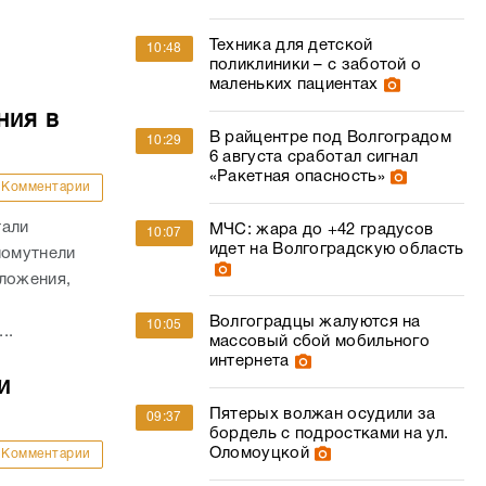
Техника для детской
10:48
поликлиники – с заботой о
маленьких пациентах
ния в
В райцентре под Волгоградом
10:29
6 августа сработал сигнал
«Ракетная опасность»
Комментарии
тали
МЧС: жара до +42 градусов
10:07
идет на Волгоградскую область
помутнели
зложения,
Волгоградцы жалуются на
10:05
..
массовый сбой мобильного
интернета
и
Пятерых волжан осудили за
09:37
бордель с подростками на ул.
Оломоуцкой
Комментарии