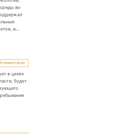
экологии,
 среды во
поддержал
ельные
тов, в...
Комментарии
ует в целях
асти, будет
твующего
Пребывание