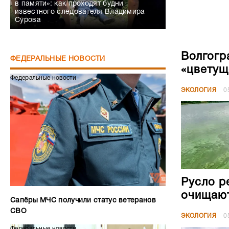
в памяти»: как проходят будни
известного следователя Владимира
Сурова
Волгогр
ФЕДЕРАЛЬНЫЕ НОВОСТИ
«цветущ
Федеральные новости
ЭКОЛОГИЯ
0
Русло р
очищают
Сапёры МЧС получили статус ветеранов
СВО
ЭКОЛОГИЯ
0
Федеральные новости