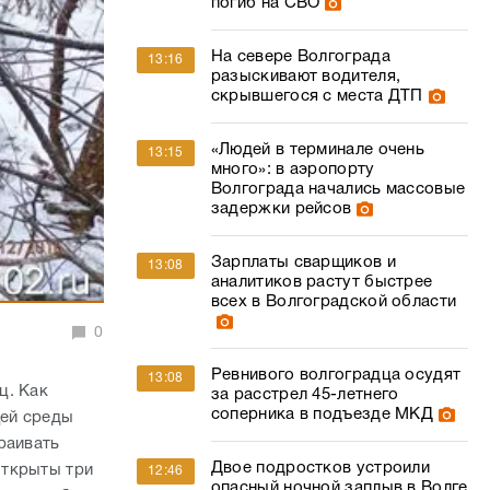
погиб на СВО
На севере Волгограда
13:16
разыскивают водителя,
скрывшегося с места ДТП
«Людей в терминале очень
13:15
много»: в аэропорту
Волгограда начались массовые
задержки рейсов
Зарплаты сварщиков и
13:08
аналитиков растут быстрее
всех в Волгоградской области
0
Ревнивого волгоградца осудят
13:08
ц. Как
за расстрел 45-летнего
соперника в подъезде МКД
щей среды
раивать
Двое подростков устроили
открыты три
12:46
опасный ночной заплыв в Волге