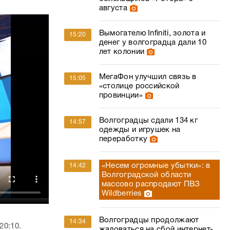
августа
Вымогателю Infiniti, золота и
15:20
денег у волгоградца дали 10
лет колонии
МегаФон улучшил связь в
15:05
«столице российской
провинции»
Волгоградцы сдали 134 кг
14:57
одежды и игрушек на
переработку
«Несем огромные убытки»: в
14:42
Волгоградской области
массово распродают ПВЗ
Wildberries
Волгоградцы продолжают
14:34
20:10.
жаловаться на сбой интернет-