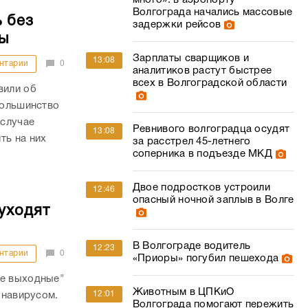
много»: в аэропорту
Волгограда начались массовые
 без
задержки рейсов
ы
Зарплаты сварщиков и
13:08
нтарии
0
аналитиков растут быстрее
всех в Волгоградской области
вили об
большинство
 случае
Ревнивого волгоградца осудят
13:08
ть на них
за расстрел 45-летнего
соперника в подъезде МКД
Двое подростков устроили
12:46
опасный ночной заплыв в Волге
уходят
В Волгограде водитель
12:23
нтарии
0
«Приоры» погубил пешехода
ые выходные"
Животным в ЦПКиО
12:01
онавирусом.
Волгограда помогают пережить