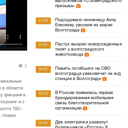
выпускников «Сталинградского
призыва»
Подсудимую чиновницу Анну
17:15
Елисееву уволили из мэрии
Волгограда
Пастух выкрал новорожденных
17:01
телят у волгоградского
животновода
0
Память погибшего на СВО
16:37
волгоградца увековечат на ж/д
станции в Волгограде
уникальные
р в области
В России появилась первая
16:10
у фекалий в
брендированная мобильная
сорсинг и с
связь благотворительной
организации
ысота 102»
. Новая
Две электрички развезут
15:32
болельщиков «Ротора» 9