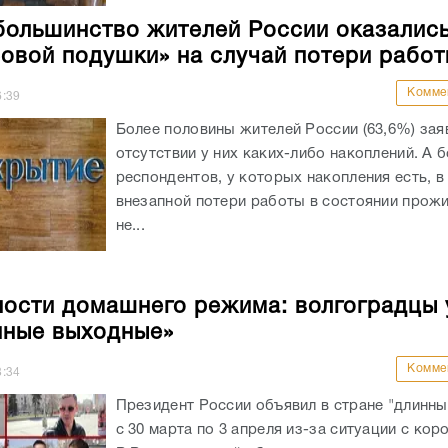
большинство жителей России оказались
овой подушки» на случай потери работ
Комме
6:39
Более половины жителей России (63,6%) зая
отсутствии у них каких-либо накоплений. А 
респондентов, у которых накопления есть, в
внезапной потери работы в состоянии прожи
не...
ости домашнего режима: волгоградцы 
нные выходные»
Комме
8:34
Президент России объявил в стране "длинн
с 30 марта по 3 апреля из-за ситуации с кор