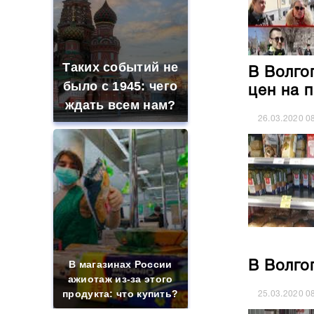
Таких событий не
В Волго
было с 1945: чего
цен на 
ждать всем нам?
26.03.2020
0
В магазинах России
В Волго
ажиотаж из-за этого
продукта: что купить?
25.03.2020
0