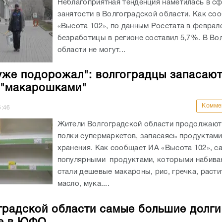
Неблагоприятная тенденция наметилась в с
занятости в Волгоградской области. Как со
«Высота 102», по данным Росстата в феврал
безработицы в регионе составил 5,7%. В Во
области не могут...
уже подорожал": волгоградцы запасаю
 "макарошками"
Комме
5:46
Жители Волгоградской области продолжают
полки супермаркетов, запасаясь продуктами
хранения. Как сообщает ИА «Высота 102», 
популярными продуктами, которыми набива
стали дешевые макароны, рис, гречка, раст
масло, мука....
градской области самые большие долги