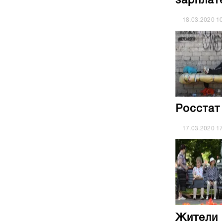
зарплат
18.03.2020
1
Росстат
17.03.2020
1
Жители 