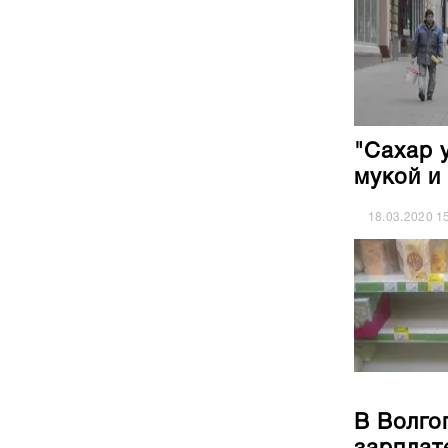
"Сахар 
мукой и
18.03.2020
1
В Волго