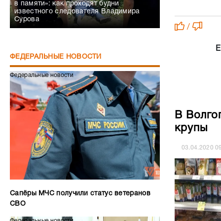
в памяти»: как проходят будни
известного следователя Владимира
Сурова
/
Е
ФЕДЕРАЛЬНЫЕ НОВОСТИ
Федеральные новости
В Волго
крупы
03.04.2020
0
Сапёры МЧС получили статус ветеранов
СВО
Федеральные новости