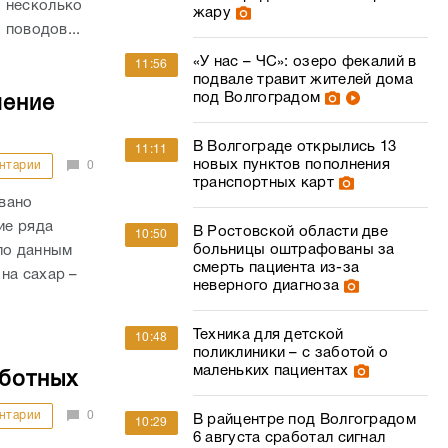
 несколько
жару
 поводов...
«У нас – ЧС»: озеро фекалий в
11:56
подвале травит жителей дома
под Волгоградом
шение
В Волгограде открылись 13
11:11
новых пунктов пополнения
нтарии
0
транспортных карт
вано
ие ряда
В Ростовской области две
10:50
больницы оштрафованы за
по данным
смерть пациента из-за
на сахар –
неверного диагноза
Техника для детской
10:48
поликлиники – с заботой о
маленьких пациентах
аботных
нтарии
0
В райцентре под Волгоградом
10:29
6 августа сработал сигнал