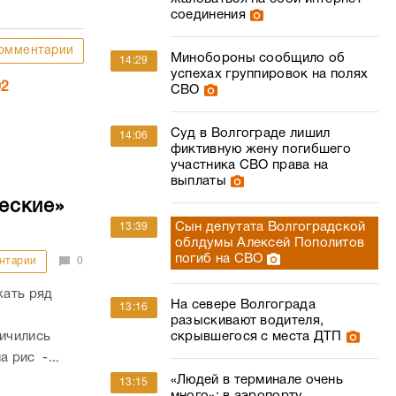
соединения
омментарии
Минобороны сообщило об
14:29
успехах группировок на полях
02
СВО
Суд в Волгограде лишил
14:06
фиктивную жену погибшего
участника СВО права на
выплаты
еские»
Сын депутата Волгоградской
13:39
облдумы Алексей Пополитов
погиб на СВО
нтарии
0
жать ряд
На севере Волгограда
13:16
разыскивают водителя,
личились
скрывшегося с места ДТП
а рис -...
«Людей в терминале очень
13:15