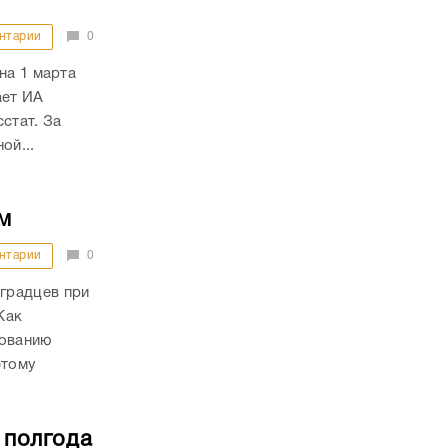
нтарии
0
на 1 марта
ает ИА
стат. За
ой...
м
нтарии
0
градцев при
Как
дованию
этому
 полгода