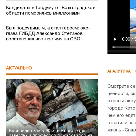
Кандидаты в Госдуму от Волгоградской
области померились миллионами
Был подсудимым, а стал героем: экс-
глава ГИБДД Александр Степанов
восстановил честное имя на СВО
АКТУАЛЬНО
АНАЛИТИКА
Смотрите се
ценности, с
охраны окру
городе Котов
чем его едя
ответили на
жизнь «Спар
Беспредел как в 90-х: в Волгограде
известный профессор пожаловался на