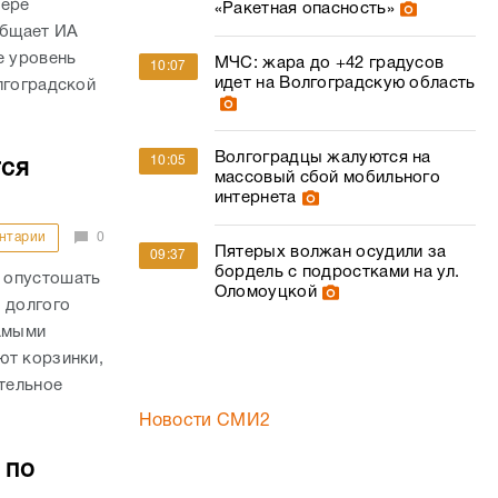
фере
«Ракетная опасность»
общает ИА
е уровень
МЧС: жара до +42 градусов
10:07
идет на Волгоградскую область
лгоградской
Волгоградцы жалуются на
10:05
тся
массовый сбой мобильного
интернета
нтарии
0
Пятерых волжан осудили за
09:37
бордель с подростками на ул.
 опустошать
Оломоуцкой
 долгого
самыми
ют корзинки,
ительное
Новости СМИ2
 по