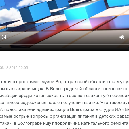
06.12.2016 20:05
годня в программе: музеи Волгоградской области покажут 
крытые в хранилищах. В Волгоградской области госинспекто
жающей среды хотел закрыть глаза на незаконную перевозк
о: видео задержания после получения взятки. Что такое аут
т?: представители администрации Волгограда в студии ИА «В
 самые острые вопросы организации питания в детских садах
така»: в Волгограде ищут подрядчика капитального ремонта