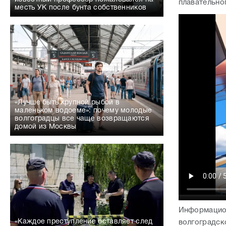
плавательно
месть УК после бунта собственников
«Лучше быть крупной рыбой в
маленьком водоеме»: почему молодые
волгоградцы все чаще возвращаются
домой из Москвы
Информацион
«Каждое преступление оставляет след
волгоградско