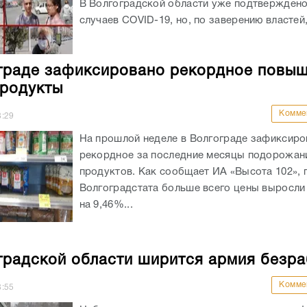
В Волгоградской области уже подтверждено
случаев COVID-19, но, по заверению властей,
граде зафиксировано рекордное повы
продукты
Комме
8:29
На прошлой неделе в Волгограде зафиксиро
рекордное за последние месяцы подорожан
продуктов. Как сообщает ИА «Высота 102», 
Волгоградстата больше всего цены выросли 
на 9,46%...
градской области ширится армия безр
Комме
8:55