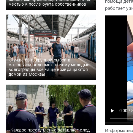
помощи детя
месть УК после бунта собственников
работает уже
«Лучше быть крупной рыбой в
маленьком водоеме»: почему молодые
волгоградцы все чаще возвращаются
домой из Москвы
«Каждое преступление оставляет след
Информацион