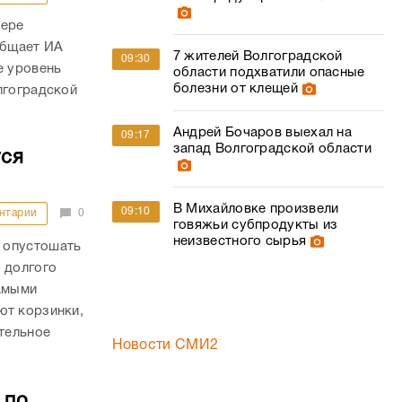
фере
общает ИА
7 жителей Волгоградской
09:30
е уровень
области подхватили опасные
болезни от клещей
лгоградской
Андрей Бочаров выехал на
09:17
запад Волгоградской области
тся
В Михайловке произвели
09:10
нтарии
0
говяжьи субпродукты из
неизвестного сырья
 опустошать
 долгого
самыми
ют корзинки,
ительное
Новости СМИ2
 по