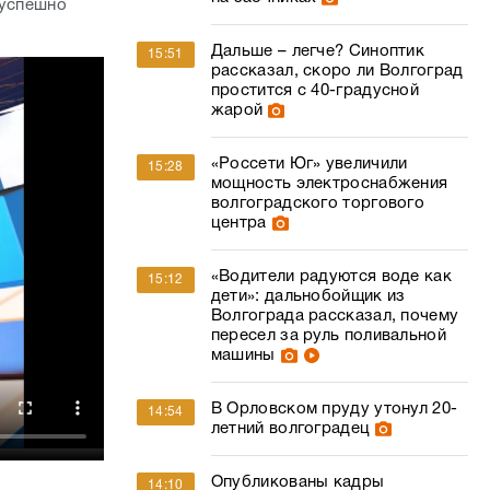
 успешно
Дальше – легче? Синоптик
15:51
рассказал, скоро ли Волгоград
простится с 40-градусной
жарой
«Россети Юг» увеличили
15:28
мощность электроснабжения
волгоградского торгового
центра
«Водители радуются воде как
15:12
дети»: дальнобойщик из
Волгограда рассказал, почему
пересел за руль поливальной
машины
В Орловском пруду утонул 20-
14:54
летний волгоградец
Опубликованы кадры
14:10