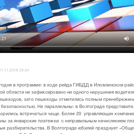
17.11.2016 20:54
годня в программе: в ходе рейда ГИБДД в Иловлинском рай
ой области не зафиксировано ни одного нарушения водител
ешеходов, зато пешеходы отметились полным пренебрежен
 безопасностью. Не параллельны: в Волгограде представите
ворились встречаться чаще. Более 20 управляющих компани
аны за январские платежки с неправильным начислением пла
ые разбирательства. В Волгограде юбилей празднует «Обще