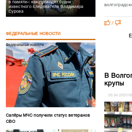
в памяти»: как проходят будни
волгоградско
известного следователя Владимира
Сурова
/
ФЕДЕРАЛЬНЫЕ НОВОСТИ
Е
Федеральные новости
В Волго
крупы
03.04.2020
0
Сапёры МЧС получили статус ветеранов
СВО
Федеральные новости