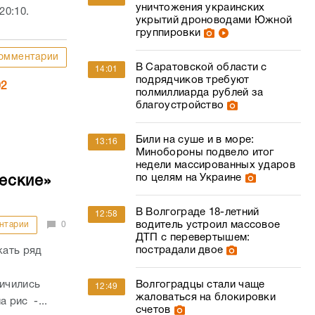
уничтожения украинских
20:10.
укрытий дроноводами Южной
группировки
омментарии
В Саратовской области с
14:01
подрядчиков требуют
02
полмиллиарда рублей за
благоустройство
Били на суше и в море:
13:16
Минобороны подвело итог
недели массированных ударов
по целям на Украине
еские»
В Волгограде 18-летний
12:58
водитель устроил массовое
нтарии
0
ДТП с перевертышем:
пострадали двое
жать ряд
личились
Волгоградцы стали чаще
12:49
жаловаться на блокировки
а рис -...
счетов