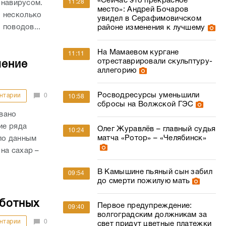
«Сейчас это прекрасное
11:28
онавирусом.
место»: Андрей Бочаров
 несколько
увидел в Серафимовичском
 поводов...
районе изменения к лучшему
На Мамаевом кургане
11:11
отреставрировали скульптуру-
шение
аллегорию
Росводресурсы уменьшили
нтарии
0
10:58
сбросы на Волжской ГЭС
вано
ие ряда
Олег Журавлёв – главный судья
10:24
матча «Ротор» – «Челябинск»
по данным
на сахар –
В Камышине пьяный сын забил
09:54
до смерти пожилую мать
аботных
Первое предупреждение:
09:40
волгоградским должникам за
нтарии
0
свет придут цветные платежки