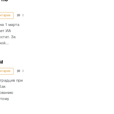
нтарии
0
на 1 марта
ает ИА
стат. За
ой...
м
нтарии
0
градцев при
Как
дованию
этому