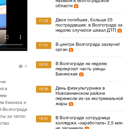
назвали в Волгоградской
области
Двое погибших, больше 20
17:40
пострадавших: в Волгограде за
неделю случился шквал ДТП
В центре Волгограда зазвучит
17:01
орган
В Волгограде на неделю
16:50
0
перекроют часть улицы
Бакинская
оне
День физкультурника в
ей в
16:39
Новоаннинском районе
ием
перенесли из-за экстремальной
ли бизнеса и
жары
й Волгограда
ты за тепло:
В Волгограде сотрудница
16:31
колледжа «заработала» 2,5 млн
ство
на заочниках