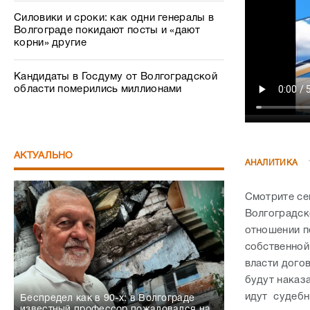
Силовики и сроки: как одни генералы в
Волгограде покидают посты и «дают
корни» другие
Кандидаты в Госдуму от Волгоградской
области померились миллионами
АКТУАЛЬНО
АНАЛИТИКА
Смотрите се
Волгоградск
отношении п
собственной
власти дого
будут наказ
идут судебн
Беспредел как в 90-х: в Волгограде
известный профессор пожаловался на