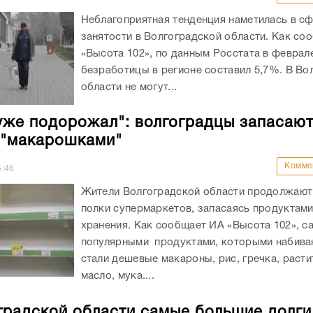
Неблагоприятная тенденция наметилась в с
занятости в Волгоградской области. Как со
«Высота 102», по данным Росстата в феврал
безработицы в регионе составил 5,7%. В Во
области не могут...
уже подорожал": волгоградцы запасаю
 "макарошками"
Комме
5:46
Жители Волгоградской области продолжают
полки супермаркетов, запасаясь продуктами
хранения. Как сообщает ИА «Высота 102», 
популярными продуктами, которыми набива
стали дешевые макароны, рис, гречка, раст
масло, мука....
градской области самые большие долги