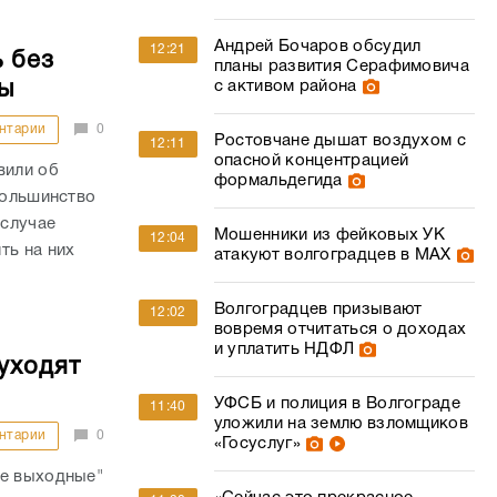
Андрей Бочаров обсудил
12:21
 без
планы развития Серафимовича
ы
с активом района
нтарии
0
Ростовчане дышат воздухом с
12:11
опасной концентрацией
вили об
формальдегида
большинство
 случае
Мошенники из фейковых УК
12:04
ть на них
атакуют волгоградцев в МАХ
Волгоградцев призывают
12:02
вовремя отчитаться о доходах
и уплатить НДФЛ
уходят
УФСБ и полиция в Волгограде
11:40
уложили на землю взломщиков
нтарии
0
«Госуслуг»
ые выходные"