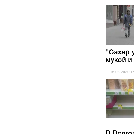
"Сахар 
мукой и
18.03.2020
1
В Волго