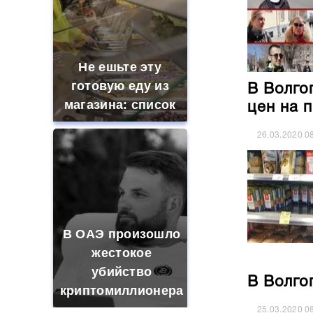
Не ешьте эту
готовую еду из
В Волго
магазина: список
цен на 
26.03.2020
0
В ОАЭ произошло
жестокое
убийство
В Волго
криптомиллионера
25.03.2020
0