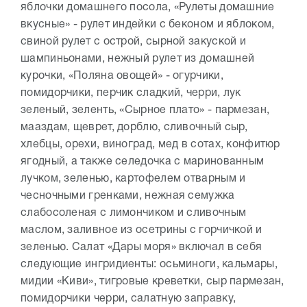
яблочки домашнего посола, «Рулеты домашние
вкусные» - рулет индейки с беконом и яблоком,
свиной рулет с острой, сырной закуской и
шампиньонами, нежный рулет из домашней
курочки, «Поляна овощей» - огурчики,
помидорчики, перчик сладкий, черри, лук
зеленый, зеленть, «Сырное плато» - пармезан,
мааздам, щеврет, дорблю, сливочный сыр,
хлебцы, орехи, виноград, мед в сотах, конфитюр
ягодный, а также селедочка с маринованным
лучком, зеленью, картофелем отварным и
чесночными гренками, нежная семужка
слабосоленая с лимончиком и сливочным
маслом, заливное из осетрины с горчичкой и
зеленью. Салат «Дары моря» включал в себя
следующие ингридиенты: осьминоги, кальмары,
мидии «Киви», тигровые креветки, сыр пармезан,
помидорчики черри, салатную заправку,