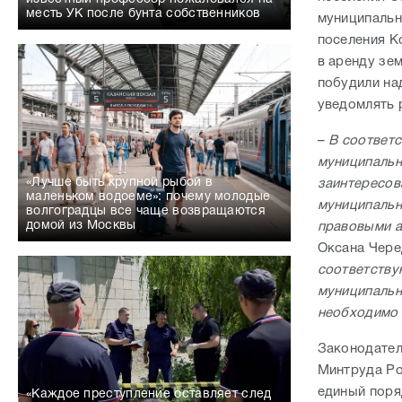
месть УК после бунта собственников
муниципальн
поселения К
в аренду зе
побудили на
уведомлять 
–
В соответс
муниципальн
«Лучше быть крупной рыбой в
заинтересов
маленьком водоеме»: почему молодые
муниципальн
волгоградцы все чаще возвращаются
домой из Москвы
правовыми а
Оксана Чере
соответству
муниципальн
необходимо 
Законодател
Минтруда Ро
единый поря
«Каждое преступление оставляет след