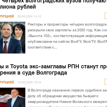
 четырех волгоградских вузов получаю
лиона рублей
РРУПЦИЕЙ
29.06.2026
14:10
Ректоры и проректоры четырех волгоградск
раскрыли свои зарплаты за 2025 год. Как с
«Высота 102», соответствующая информаци
опубликована на сайтах ВолГУ, ВолгТУ, ВолГ
соответствии с...
ы и Toyota экс-замглавы РПН станут п
рения в суде Волгограда
РРУПЦИЕЙ
15.06.2026
18:34
В Волгограде назначено первое судебное за
делу об обращении имущества бывшего
замруководителя Нижне-Волжского межрег