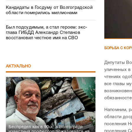
Кандидаты в Госдуму от Волгоградской
области померились миллионами
Был подсудимым, а стал героем: экс-
глава ГИБДД Александр Степанов
восстановил честное имя на СВО
БОРЬБА С КО
Депутаты Во
АКТУАЛЬНО
уличенных в
чтениях одо
все главы м
возникновен
обязанносте
Напомним, р
области дос
поселения Н
Беспредел как в 90-х: в Волгограде
поселения С
известный профессор пожаловался на