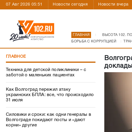
07 Авг 2026 05:51
Новости сегодня
Новости вчера
ГЛАВНАЯ
ВЫСОТА 102. П
БОРЬБА С КОРРУПЦИЕЙ
ТРА
ГЛАВНОЕ
Волгогр
доклады
Техника для детской поликлиники – с
заботой о маленьких пациентах
Как Волгоград пережил атаку
украинских БПЛА: все, что происходило
31 июля
Силовики и сроки: как одни генералы в
Волгограде покидают посты и «дают
корни» другие