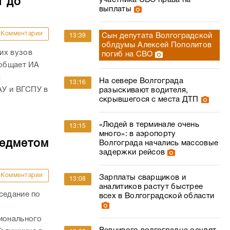
участника СВО права на
т до
выплаты
Комментарии
Сын депутата Волгоградской
13:39
облдумы Алексей Пополитов
их вузов
погиб на СВО
ообщает ИА
я
На севере Волгограда
13:16
АУ и ВГСПУ в
разыскивают водителя,
скрывшегося с места ДТП
«Людей в терминале очень
13:15
много»: в аэропорту
редметом
Волгограда начались массовые
задержки рейсов
Комментарии
Зарплаты сварщиков и
13:08
аналитиков растут быстрее
седание по
всех в Волгоградской области
ионального