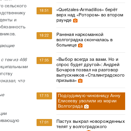
го сельского
«Quetzales‑Armadillos» берёт
18:51
одственнику
верх над «Ротором» во втором
еденты и
раунде
обязанность
овников.
Раненая наркоманкой
18:22
волгоградка скончалась в
больнице
ещающие
«Выбор всегда за вами. Но и
с тем из 466
17:35
спрос будет другой»: Андрей
ниципальными
Бочаров позвал на разговор
тству
выпускников «Сталинградского
призыва»
оказал, что
ые
Подсудимую чиновницу Анну
17:15
Елисееву уволили из мэрии
Волгограда
ции
ливающую
Пастух выкрал новорожденных
17:01
телят у волгоградского