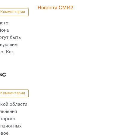
Новости СМИ2
Комментарии
ного
йона
огут быть
ствующим
о. Как
«с
Комментарии
кой области
льнения
оторого
упционных
рвое