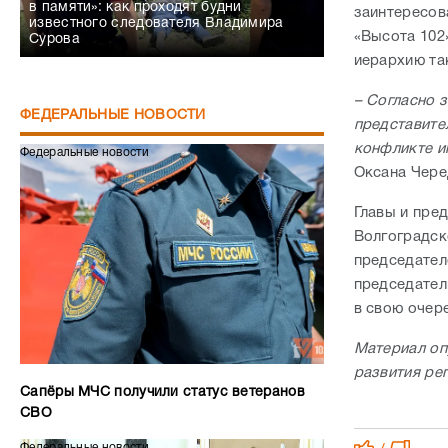
в памяти»: как проходят будни
заинтересов
известного следователя Владимира
«Высота 102
Сурова
иерархию та
–
Согласно з
ФЕДЕРАЛЬНЫЕ НОВОСТИ
представите
конфликте и
Федеральные новости
Оксана Чере
Главы и пре
Волгоградск
председател
председател
в свою очер
Материал оп
развития ре
Сапёры МЧС получили статус ветеранов
СВО
Федеральные новости