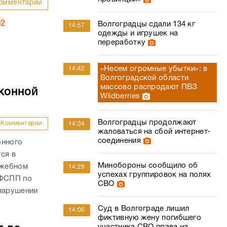
омментарии
02
Волгоградцы сдали 134 кг
14:57
одежды и игрушек на
переработку
«Несем огромные убытки»: в
14:42
Волгоградской области
массово распродают ПВЗ
конной
Wildberries
Волгоградцы продолжают
Комментарии
14:34
жаловаться на сбой интернет-
соединения
онного
ся в
Минобороны сообщило об
ужебном
14:29
успехах группировок на полях
УФСПП по
СВО
 нарушении
Суд в Волгограде лишил
14:06
фиктивную жену погибшего