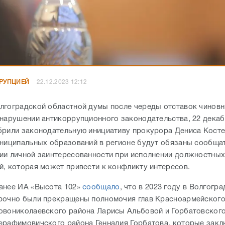
РРУПЦИЕЙ
22.12.2023 12:12
лгоградской областной думы после череды отставок чиновн
 нарушении антикоррупционного законодательства, 22 декаб
брили законодательную инициативу прокурора Дениса Кост
униципальных образований в регионе будут обязаны сообща
ии личной заинтересованности при исполнении должностны
й, которая может привести к конфликту интересов.
анее ИА «Высота 102»
сообщало
, что в 2023 году в Волгогр
рочно были прекращены полномочия глав Красноармейского
овониколаевского района Ларисы Альбовой и Горбатовского
ерафимовичского района Геннадия Горбатова, которые закл