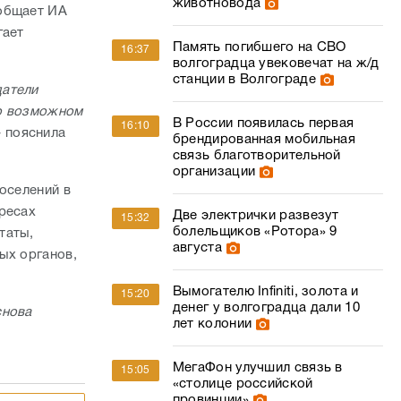
животновода
ообщает ИА
гает
Память погибшего на СВО
16:37
волгоградца увековечат на ж/д
станции в Волгограде
датели
 о возможном
В России появилась первая
16:10
– пояснила
брендированная мобильная
связь благотворительной
организации
оселений в
ресах
Две электрички развезут
15:32
болельщиков «Ротора» 9
таты,
августа
ых органов,
Вымогателю Infiniti, золота и
15:20
денег у волгоградца дали 10
снова
лет колонии
МегаФон улучшил связь в
15:05
«столице российской
провинции»