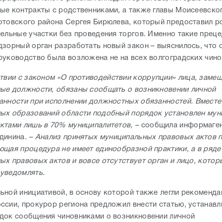
ые контракты с родственниками, а также главы Моисеевско
отовского района Сергея Бирюлева, который предоставил р
мельные участки без проведения торгов. Именно такие прец
дзорный орган разработать новый закон – выяснилось, что 
руководство была возложена не на всех волгоградских чин
твии с законом «О противодействии коррупции» лица, зам
ые должности, обязаны сообщать о возникновении личной
анности при исполнении должностных обязанностей.
Вместе 
ых образований области подобный порядок установлен му
ктами лишь в 70% муниципалитетов,
–
сообщила информаген
динина.
–
Анализ принятых муниципальных правовых актов п
ющая процедура не имеет единообразной практики, а в ряде
ых правовых актов и вовсе отсутствует орган и лицо, котор
уведомлять.
ьной инициативой, в основу которой также легли рекоменда
ссии, прокурор региона предложил внести статью, устанав
док сообщения чиновниками о возникновении личной