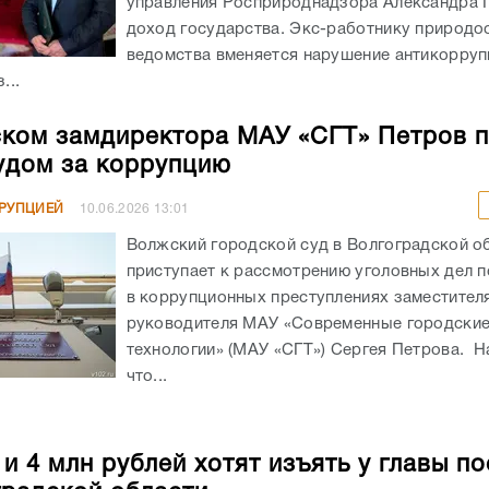
управления Росприроднадзора Александра 
доход государства. Экс-работнику природо
ведомства вменяется нарушение антикорру
...
ком замдиректора МАУ «СГТ» Петров 
удом за коррупцию
РРУПЦИЕЙ
10.06.2026
13:01
Волжский городской суд в Волгоградской о
приступает к рассмотрению уголовных дел 
в коррупционных преступлениях заместител
руководителя МАУ «Современные городски
технологии» (МАУ «СГТ») Сергея Петрова. Н
что...
и 4 млн рублей хотят изъять у главы п