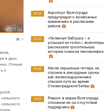
Аэропорт Волгограда
20:54
предупредил о возможных
изменениях в расписании
рейсов
«Окликнул бабушку – и
20:35
0
услышал ее голос»: волонтеры
рассказали трогательную
историю поисков пенсионерки
иков,
ря в двух
енко. Отныне
Несли серьезные потери, но
20:00
ть о
строили в рекордные сроки:
х
как железнодорожники
спасали пути во время
Сталинградской битвы
адской
 сельского
Ремонт в мэрии Волгограда
19:25
отложили из-за отсутствия
 сельского
подрядчика
ючали