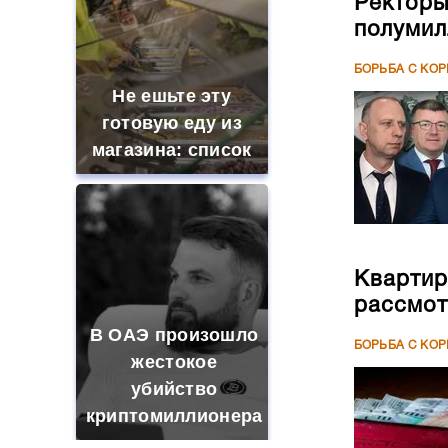
Ректоры
полумил
БОРЬБА С КО
Не ешьте эту
готовую еду из
магазина: список
Квартир
рассмот
В ОАЭ произошло
БОРЬБА С КО
жестокое
убийство
криптомиллионера