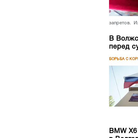
запретов. Из
В Волжс
перед с
БОРЬБА С КО
BMW X6 