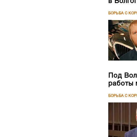
в Волго
БОРЬБА С КО
Под Вол
работы 
БОРЬБА С КО