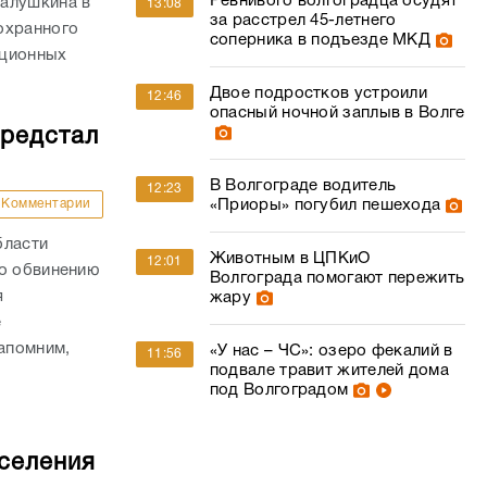
Ревнивого волгоградца осудят
Галушкина в
13:08
за расстрел 45-летнего
охранного
соперника в подъезде МКД
пционных
Двое подростков устроили
12:46
опасный ночной заплыв в Волге
предстал
В Волгограде водитель
12:23
Комментарии
«Приоры» погубил пешехода
бласти
Животным в ЦПКиО
12:01
по обвинению
Волгограда помогают пережить
я
жару
е
апомним,
«У нас – ЧС»: озеро фекалий в
11:56
подвале травит жителей дома
под Волгоградом
оселения