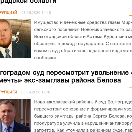
градской области
РРУПЦИЕЙ
08.06.2026
14:40
Имущество и денежные средства главы Мир
сельского поселения Новониколаевского ра
Волгоградской области Артема Куроплина м
обращены в доход государства. С соответ
иском в суд обратилось надзорное ведомств
сообщили...
гоградом суд пересмотрит увольнение 
мечты» экс-замглавы района Белова
РРУПЦИЕЙ
05.06.2026
12:07
Новониколаевский районный суд Волгоградс
пересмотрит основание и формулировки уво
бывшего замглавы района Сергея Белова, к
прокуратура уличила в нарушении антикорр
запретов. Как уточнили в районном суде, пе