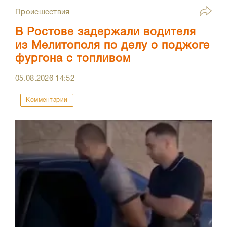
Происшествия
В Ростове задержали водителя
из Мелитополя по делу о поджоге
фургона с топливом
05.08.2026
14:52
Комментарии