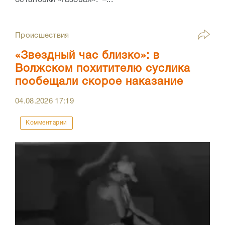
остановки «Газовая». –...
Происшествия
«Звездный час близко»: в
Волжском похитителю суслика
пообещали скорое наказание
04.08.2026
17:19
Комментарии