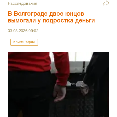
Расследования
В Волгограде двое юнцов
вымогали у подростка деньги
03.08.2026
09:02
Комментарии