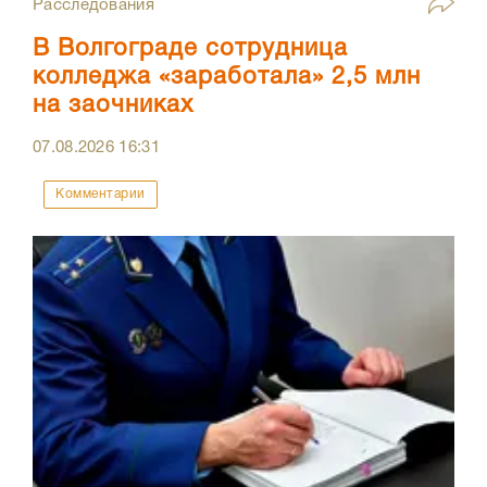
Расследования
В Волгограде сотрудница
колледжа «заработала» 2,5 млн
на заочниках
07.08.2026
16:31
Комментарии