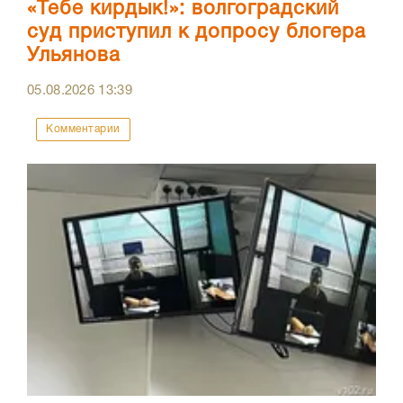
«Тебе кирдык!»: волгоградский
суд приступил к допросу блогера
Ульянова
05.08.2026
13:39
Комментарии