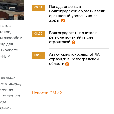
Погода опасна: в
09:01
Волгоградской области ввели
оранжевый уровень из-за
жары
енатов
токов,
Волгоградстат насчитал в
08:50
регионе почти 99 тысяч
м способом.
строителей
енд для
 В работе
Атаку смертоносных БПЛА
08:30
енным
отразили в Волгоградской
области
тил свое
их отходов,
 его из
Новости СМИ2
 на это, до
кое
ионно-