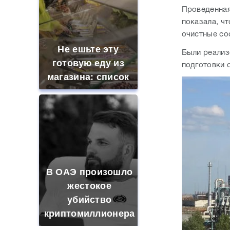
Проведенная
показала, ч
очистные со
Не ешьте эту
Были реализ
готовую еду из
подготовки 
магазина: список
В ОАЭ произошло
жестокое
убийство
криптомиллионера