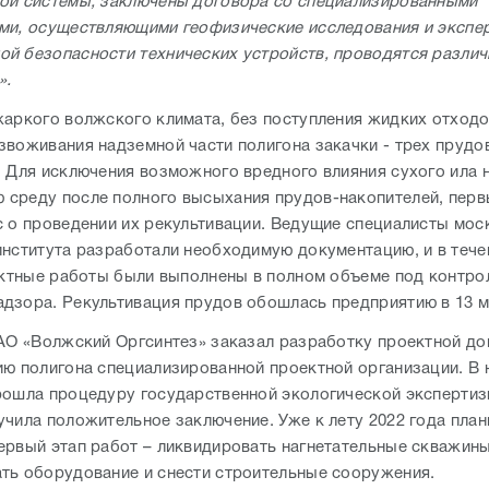
ой системы, заключены договора со специализированными
ми, осуществляющими геофизические исследования и экспе
й безопасности технических устройств, проводятся разли
».
жаркого волжского климата, без поступления жидких отходо
звоживания надземной части полигона закачки - трех прудо
. Для исключения возможного вредного влияния сухого ила 
среду после полного высыхания прудов-накопителей, пер
с о проведении их рекультивации. Ведущие специалисты мос
института разработали необходимую документацию, и в тече
оектные работы были выполнены в полном объеме под контро
дзора. Рекультивация прудов обошлась предприятию в 13 м
 АО «Волжский Оргсинтез» заказал разработку проектной д
ию полигона специализированной проектной организации. В
рошла процедуру государственной экологической экспертиз
учила положительное заключение. Уже к лету 2022 года пла
ервый этап работ – ликвидировать нагнетательные скважины
ть оборудование и снести строительные сооружения.