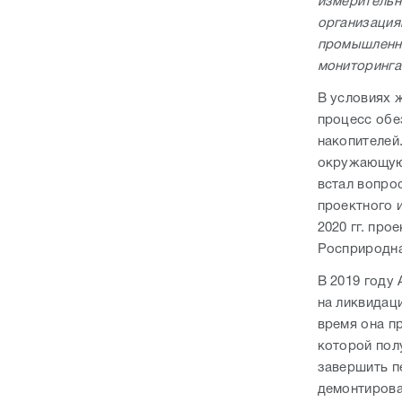
измерительн
организация
промышленно
мониторинга
В условиях 
процесс обе
накопителей
окружающую 
встал вопро
проектного 
2020 гг. пр
Росприродна
В 2019 году
на ликвидац
время она п
которой пол
завершить п
демонтирова