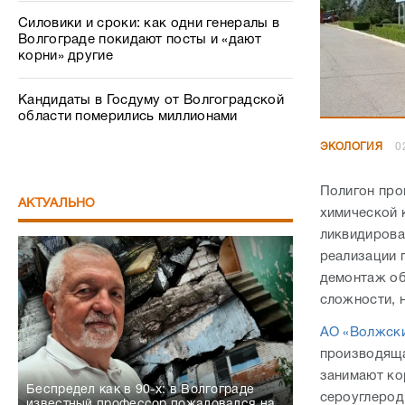
Силовики и сроки: как одни генералы в
Волгограде покидают посты и «дают
корни» другие
Кандидаты в Госдуму от Волгоградской
области померились миллионами
ЭКОЛОГИЯ
0
Полигон про
АКТУАЛЬНО
химической 
ликвидироват
реализации 
демонтаж об
сложности, 
АО «Волжски
производяща
занимают ко
Беспредел как в 90-х: в Волгограде
сероуглерод
известный профессор пожаловался на