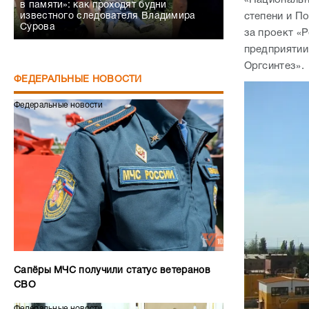
в памяти»: как проходят будни
степени и П
известного следователя Владимира
Сурова
за проект «
предприятии
Оргсинтез».
ФЕДЕРАЛЬНЫЕ НОВОСТИ
Федеральные новости
Сапёры МЧС получили статус ветеранов
СВО
Федеральные новости