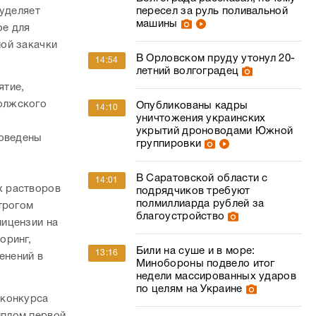
 уделяет
пересел за руль поливальной
машины
ое для
ой закачки
В Орловском пруду утонул 20-
14:54
летний волгоградец
ятие,
олжского
Опубликованы кадры
14:10
уничтожения украинских
укрытий дроноводами Южной
роведены
группировки
а
В Саратовской области с
14:01
х растворов
подрядчиков требуют
полмиллиарда рублей за
трогом
благоустройство
лицензии на
оринг,
Били на суше и в море:
13:16
енений в
Минобороны подвело итог
недели массированных ударов
по целям на Украине
 конкурса
иплом первой