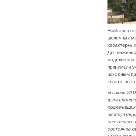
Наиболее сл
щелочных ме
характерных
Для инженер
моделирован
принимали у
исходным да
ксантогенат
«С июня 201
функциональ
подлежащих 
эксплуатаци
настоящего 
состояние р