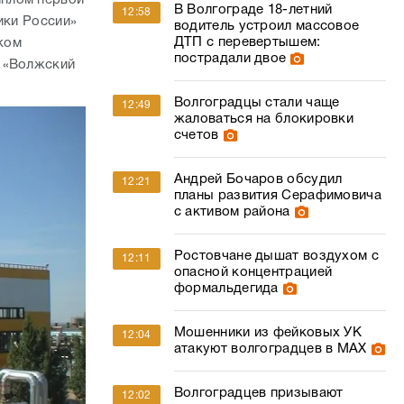
В Волгограде 18-летний
12:58
ики России»
водитель устроил массовое
ДТП с перевертышем:
ком
пострадали двое
О «Волжский
Волгоградцы стали чаще
12:49
жаловаться на блокировки
счетов
Андрей Бочаров обсудил
12:21
планы развития Серафимовича
с активом района
Ростовчане дышат воздухом с
12:11
опасной концентрацией
формальдегида
Мошенники из фейковых УК
12:04
атакуют волгоградцев в МАХ
Волгоградцев призывают
12:02