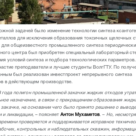
ожной задачей было изменение технологии синтеза ксантог
таллов для исключения образования токсичных щелочных с
 для общеизвестного промышленного синтеза периодически
ного центра был приобретен специальный лабораторный ст
ия условий синтеза и подбора технологических параметров.
частие преподаватели и лучшие студенты ВолгГТУ. По получ
нным был реализован инвестпроект непрерывного синтеза
ов в действующем производстве.
8 года полигон промышленной закачки жидких отходов утра
ное назначение, в связи с прекращением образования жидк
закачке, на основании чего было принято решение о выводе
и и ликвидации,
– поясняет
Антон Мухаметов
. –
Но, несмотря
времени проверяется и поддерживается исправное техничес
абочих, контрольных и наблюдательных скважин, информац