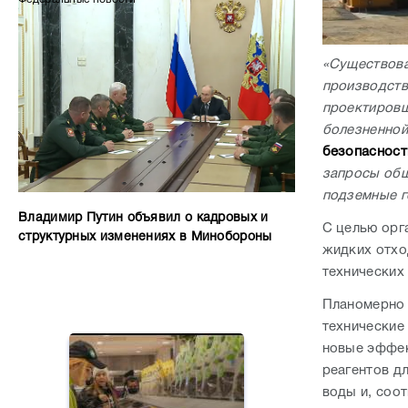
«Существова
производств
проектировщ
болезненной
безопасност
запросы общ
подземные г
Владимир Путин объявил о кадровых и
С целью орг
структурных изменениях в Минобороны
жидких отхо
технических
Планомерно 
технические
новые эффек
реагентов д
воды и, соот