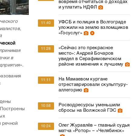
вовремя отчитаться о доходах
и уплатить НДФЛ
ческого
УФСБ и полиция в Волгограде
11:40
уложили на землю взломщиков
иалистов,
«Госуслуг»
й
ической
«Сейчас это прекрасное
11:28
 принимая
место»: Андрей Бочаров
ачки в
увидел в Серафимовичском
районе изменения к лучшему
едприятия».
разования
На Мамаевом кургане
11:11
с
отреставрировали скульптуру-
аллегорию
йдены
Росводресурсы уменьшили
10:58
. Построены
сбросы на Волжской ГЭС
вых
й речной
Олег Журавлёв – главный судья
10:24
матча «Ротор» – «Челябинск»