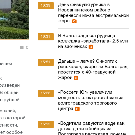
День физкультурника в
16:39
Новоаннинском районе
перенесли из-за экстремальной
жары
В Волгограде сотрудница
16:31
колледжа «заработала» 2,5 млн
на заочниках
0
Дальше – легче? Синоптик
15:51
ейшей
рассказал, скоро ли Волгоград
простится с 40-градусной
жарой
к
роизведен
«Россети Юг» увеличили
 В общей
15:28
мощность электроснабжения
лн рублей.
волгоградского торгового
центра
мпаний,
о в которой
«Водители радуются воде как
15:12
енности,
дети»: дальнобойщик из
ает особое
Волгограда рассказал, почему