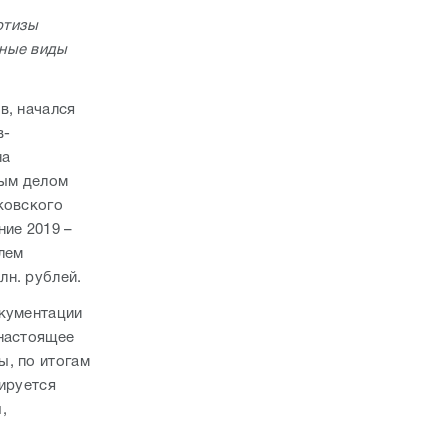
ртизы
чные виды
в, начался
в-
на
вым делом
ковского
ние 2019 –
лем
лн. рублей.
окументации
 настоящее
ы, по итогам
нируется
,