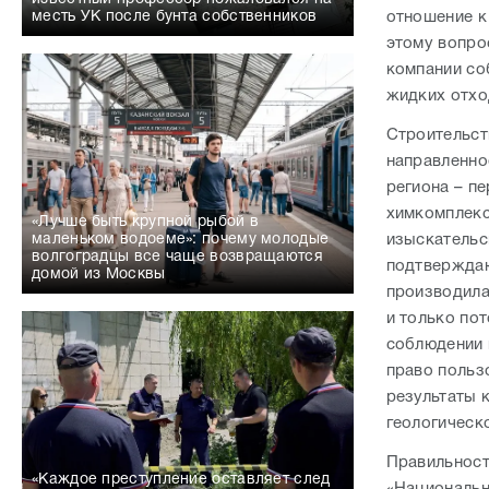
отношение к
месть УК после бунта собственников
этому вопро
компании со
жидких отхо
Строительст
направленно
региона – п
химкомплекс
«Лучше быть крупной рыбой в
изыскательс
маленьком водоеме»: почему молодые
волгоградцы все чаще возвращаются
подтверждаю
домой из Москвы
производила
и только по
соблюдении 
право польз
результаты 
геологическ
Правильност
«Каждое преступление оставляет след
«Национальн