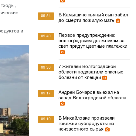
отходы,
гические
В Камышине пьяный сын забил
09:54
до смерти пожилую мать
родуктов и
Первое предупреждение:
09:40
волгоградским должникам за
свет придут цветные платежки
7 жителей Волгоградской
09:30
области подхватили опасные
болезни от клещей
Андрей Бочаров выехал на
09:17
запад Волгоградской области
В Михайловке произвели
09:10
говяжьи субпродукты из
неизвестного сырья