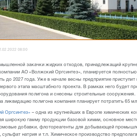
2.02.2022 08:00
мышленной закачки жидких отходов, принадлежащий крупн
компании АО «Волжский Оргсинтез», планируется полностью
ь до 2027 года. Уже в начале весны предприятие приступит 
первого этапа масштабного проекта. В рамках него будет п
орудования полигона и снесены строительные сооружения.
на ликвидацию полигона компания планирует потратить 65 м
й Оргсинтез»
– одна из крупнейших в Европе химических ко
я широкую гамму продукции базовой химии, основное мест
рмовые добавки, флотореагенты для добывающей промышл
, сульфат натрия и т.п. Химическое производство предполаг