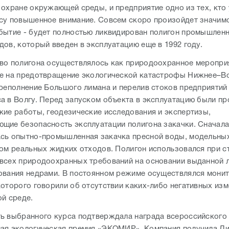
 охране окружающей среды, и предприятие одно из тех, кто
су повышенное внимание. Совсем скоро произойдет значим
бытие - будет полностью ликвидирован полигон промышленн
дов, который введен в эксплуатацию еще в 1992 году.
во полигона осуществлялось как природоохранное меропри
е на предотвращение экологической катастрофы Нижнее–В
ереполнение Большого лимана и перелив стоков предприятий
а в Волгу. Перед запуском объекта в эксплуатацию были п
кие работы, геодезические исследования и экспертизы,
щие безопасность эксплуатации полигона закачки. Сначал
сь опытно-промышленная закачка пресной воды, модельны
том реальных жидких отходов. Полигон использовался при с
всех природоохранных требований на основании выданной 
ования недрами. В постоянном режиме осуществлялся монит
которого говорили об отсутствии каких-либо негативных изм
ой среде.
ь выбранного курса подтверждала награда всероссийского
ая экологическая премия «ЭКОМИР». Компания получила Д