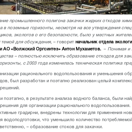
ние промышленного полигона закачки жидких отходов хими
а в поземные горизонты, несмотря на все утверждения спец
иков, экологов о его безопасности, было у местных жителе
 темой для обсуждения,
– говорит
начальник отдела эколог
и АО «Волжский Оргсинтез» Антон Мухаметов.
–
Понимая и
ества – полностью исключить образование отходов для зак
оризонты, с 2003 года изменилась техническая политика пр
анизации рационального водопользования и уменьшения об
дов, был разработан и поэтапно реализован целый комплек
 решений.
и поэтапно, в результате анализа водного баланса, были на
 решения для организации рационального водопользования
тивные градирни, внедрены технологии для применения но
ля водоподготовки, что уменьшило количество потребляемо
ветственно, – образование стоков для закачки.