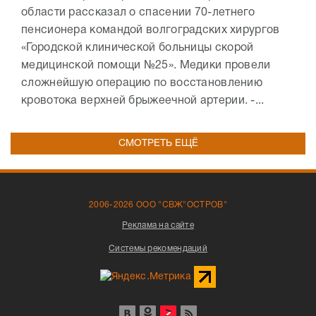
области рассказал о спасении 70-летнего
пенсионера командой волгоградских хирургов
«Городской клинической больницы скорой
медицинской помощи №25». Медики провели
сложнейшую операцию по восстановлению
кровотока верхней брыжеечной артерии. -...
СМОТРЕТЬ ЕЩЁ
2006-2026 ООО "СВЖ"ОСТРОВ"
Реклама на сайте
Системы рекомендаций