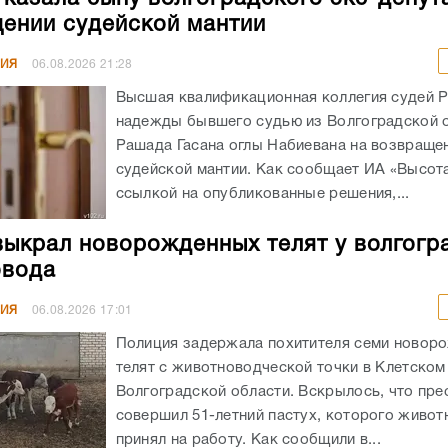
ении судейской мантии
НИЯ
06.08.2026
21:28
Высшая квалификационная коллегия судей 
надежды бывшего судью из Волгоградской 
Рашада Гасана оглы Набиевана на возвраще
судейской мантии. Как сообщает ИА «Высота
ссылкой на опубликованные решения,...
выкрал новорожденных телят у волгогр
овода
НИЯ
06.08.2026
17:01
Полиция задержала похитителя семи новор
телят с животноводческой точки в Клетском
Волгоградской области. Вскрылось, что пре
совершил 51-летний пастух, которого живот
принял на работу. Как сообщили в...