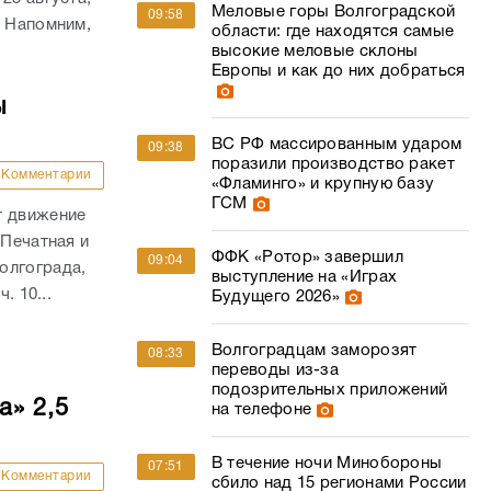
Меловые горы Волгоградской
09:58
. Напомним,
области: где находятся самые
высокие меловые склоны
Европы и как до них добраться
ы
ВС РФ массированным ударом
09:38
поразили производство ракет
Комментарии
«Фламинго» и крупную базу
ГСМ
т движение
 Печатная и
ФФК «Ротор» завершил
09:04
олгограда,
выступление на «Играх
. 10...
Будущего 2026»
Волгоградцам заморозят
08:33
переводы из-за
подозрительных приложений
а» 2,5
на телефоне
В течение ночи Минобороны
07:51
Комментарии
сбило над 15 регионами России