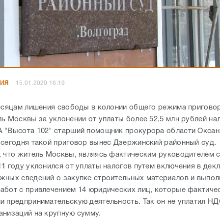
НИЯ
15.01.2020 16:19
месяцам лишения свободы в колонии общего режима приговор
ь Москвы за уклонении от уплаты более 52,5 млн рублей на
 "Высота 102" старший помощник прокурора области Оксан
 сегодня такой приговор вынес Дзержинский районный суд.
, что житель Москвы, являясь фактическим руководителем 
11 году уклонился от уплаты налогов путем включения в дек
жных сведений о закупке строительных материалов и выпол
абот с привлечением 14 юридических лиц, которые фактиче
и предпринимательскую деятельность. Так он не уплатил НДС
анизаций на крупную сумму.