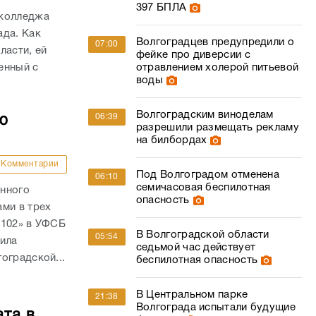
397 БПЛА
 колледжа
ада. Как
Волгоградцев предупредили о
07:00
ласти, ей
фейке про диверсии с
отравлением холерой питьевой
енный с
воды
.
Волгоградским виноделам
06:39
ю
разрешили размещать рекламу
на билбордах
Комментарии
Под Волгоградом отменена
06:10
семичасовая беспилотная
анного
опасность
ми в трех
 102» в УФСБ
В Волгоградской области
05:54
дила
седьмой час действует
оградской...
беспилотная опасность
В Центральном парке
21:38
Волгограда испытали будущие
ата в