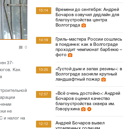
Времени до сентября: Андрей
15:14
Бочаров озвучил дедлайн для
благоустройства центра
Волгограда
Гриль-мастера России сошлись
14:19
в поединке: как в Волгограде
0
проходит чемпионат барбекю –
фото
ен 37-
«Густой дым и запах резины»: в
логов. Как
13:25
Волгограде засняли крупный
а
ландшафтный пожар
строительной
«Всё очень достойно»: Андрей
12:57
ларации
Бочаров оценил качество
благоустройства сквера им.
нении
Говорухина
ски не
 и налог на
Андрей Бочаров вывел
12:12
утомленных солнцем