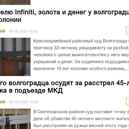
лю Infiniti, золота и денег у волгоград
колонии
НИЯ
06.08.2026
15:20
Красноармейский районный суд Волгограда
приговор 32-летнему рецидивисту за разбой
человека с целью вымогательства у него им
украшений и денег. За содеянное подсудимо
назначено 10 лет колонии особого режима,..
го волгоградца осудят за расстрел 45-
ка в подъезде МКД
НИЯ
06.08.2026
13:08
В Светлоярском районе суд поставит точку 
деле об убийстве 45-летнего местного жите
был расстрелян из ружья весной этого год