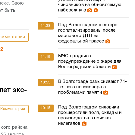
ыске. Свою
чиновников на обновляемую
набережную
ет быть
Под Волгоградом шестеро
11:38
госпитализированы после
массового ДТП на
омментарии
федеральной трассе
02
МЧС продлило
11:19
предупреждение о жаре для
Волгоградской области
В Волгограде разыскивают 71-
10:55
летнего пенсионера с
лет экс-
проблемами памяти
Под Волгоградом силовики
10:15
Комментарии
прошерстили поля, склады и
производства в поисках
нелегалов
ского района
25 августа,