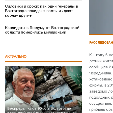
Силовики и сроки: как одни генералы в
Волгограде покидают посты и «дают
корни» другие
Кандидаты в Госдуму от Волгоградской
области померились миллионами
РАССЛЕДОВА
К 1 году 6 
АКТУАЛЬНО
летний жител
сообщила ИА
Черединина,
Установлено
фирмы, в 20
заведомо ло
подрядных р
осуществлял
Беспредел как в 90-х: в Волгограде
прибыль орг
известный профессор пожаловался на