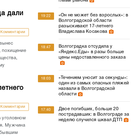
главы района
ца дали
«Он не может без взрослых»: в
19:22
Волгоградской области
разыскивают 17-летнего
Владислава Косакова
Комментарии
 вынес
Волгоградка отсудила у
18:47
, похищение
«Яндекс.Еды» в разы больше
цены недоставленного заказа
ущества,
му
.
«Течением уносит за секунды»:
18:03
один из самых опасных пляжей
летнего
назвали в Волгоградской
области
Комментарии
Двое погибших, больше 20
17:40
пострадавших: в Волгограде за
в уголовном
неделю случился шквал ДТП
ля. Мужчина
а бывшим