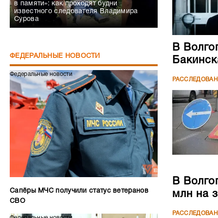
в памяти»: как проходят будни
известного следователя Владимира
Сурова
В Волго
ФЕДЕРАЛЬНЫЕ НОВОСТИ
Бакинск
Федеральные новости
РАССЛЕДОВА
В Волго
Сапёры МЧС получили статус ветеранов
млн на 
СВО
РАССЛЕДОВА
Федеральные новости