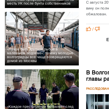
С августа 2
месть УК после бунта собственников
вину он пол
обжалован.
/
Е
«Лучше быть крупной рыбой в
маленьком водоеме»: почему молодые
волгоградцы все чаще возвращаются
домой из Москвы
В Волго
главы р
РАССЛЕДОВА
«Каждое преступление оставляет след