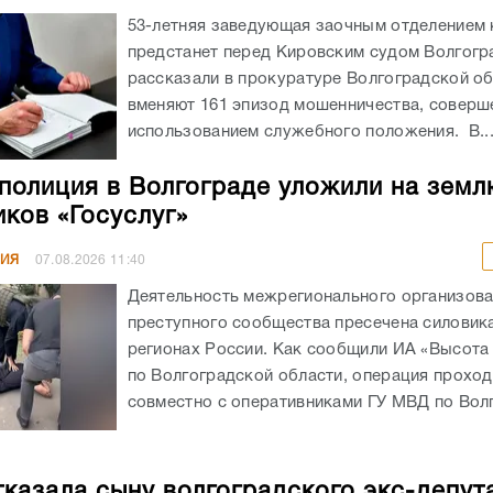
53-летняя заведующая заочным отделением
предстанет перед Кировским судом Волгогр
рассказали в прокуратуре Волгоградской об
вменяют 161 эпизод мошенничества, соверш
использованием служебного положения. В..
полиция в Волгограде уложили на земл
ков «Госуслуг»
НИЯ
07.08.2026
11:40
Деятельность межрегионального организов
преступного сообщества пресечена силовика
регионах России. Как сообщили ИА «Высота
по Волгоградской области, операция прохо
совместно с оперативниками ГУ МВД по Волг
казала сыну волгоградского экс-депут