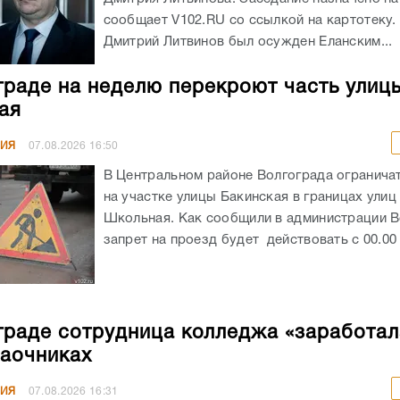
сообщает V102.RU со ссылкой на картотеку
Дмитрий Литвинов был осужден Еланским...
граде на неделю перекроют часть улиц
ая
НИЯ
07.08.2026
16:50
В Центральном районе Волгограда огранича
на участке улицы Бакинская в границах улиц
Школьная. Как сообщили в администрации В
запрет на проезд будет действовать с 00.00 ч
граде сотрудница колледжа «заработал
заочниках
НИЯ
07.08.2026
16:31