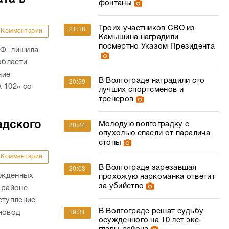
фонтаны
Троих участников СВО из
21:18
Комментарии
Камышина наградили
посмертно Указом Президента
РФ лишила
области
ние
В Волгограде наградили сто
20:59
 102» со
лучших спортсменов и
тренеров
адского
Молодую волгоградку с
20:24
опухолью спасли от паралича
стопы
Комментарии
В Волгограде зарезавшая
20:03
ожденных
прохожую наркоманка ответит
за убийство
 районе
ступление
В Волгограде решат судьбу
новод
19:31
осужденного на 10 лет экс-