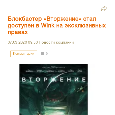
Блокбастер «Вторжение» стал
доступен в Wink на эксклюзивных
правах
07.03.2020
09:50
Новости компаний
Комментарии
0