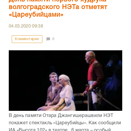
волгоградского НЭТа отметят
«Цареубийцами»
04.03.2020
09:38
Комментарии
0
В день памяти Отара Джангишерашвили НЭТ
покажет спектакль «Цареубийцы». Как сообщили
ИА «Высота 102» в театре, 6 марта – особый