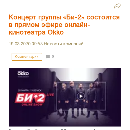
Концерт группы «Би-2» состоится
в прямом эфире онлайн-
кинотеатра Okko
19.03.2020
09:58
Новости компаний
Комментарии
0