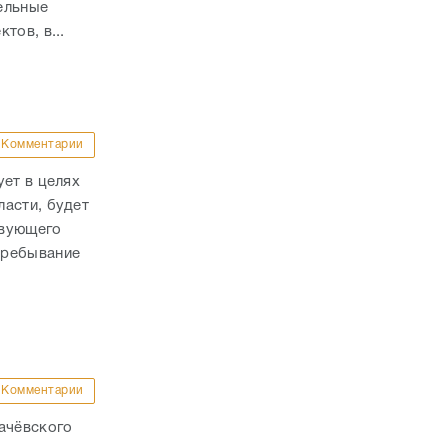
ельные
тов, в...
Комментарии
ует в целях
асти, будет
твующего
Пребывание
Комментарии
ачёвского