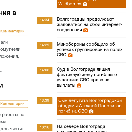
Wildberries
ния в
Волгоградцы продолжают
14:34
жаловаться на сбой интернет-
соединения
Комментарии
тали
Минобороны сообщило об
14:29
помутнели
успехах группировок на полях
СВО
зложения,
Суд в Волгограде лишил
14:06
..
фиктивную жену погибшего
участника СВО права на
и
выплаты
Сын депутата Волгоградской
13:39
Комментарии
облдумы Алексей Пополитов
погиб на СВО
е работы по
емя
На севере Волгограда
13:16
дов чистит