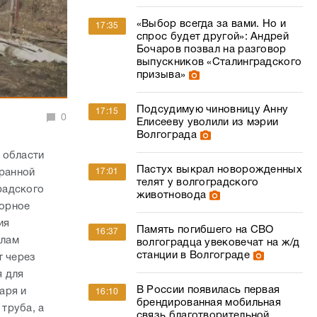
«Выбор всегда за вами. Но и
17:35
спрос будет другой»: Андрей
Бочаров позвал на разговор
выпускников «Сталинградского
призыва»
Подсудимую чиновницу Анну
17:15
0
Елисееву уволили из мэрии
Волгограда
 области
Пастух выкрал новорожденных
17:01
ранной
телят у волгоградского
радского
животновода
зорное
ия
Память погибшего на СВО
16:37
алам
волгоградца увековечат на ж/д
станции в Волгограде
т через
я для
В России появилась первая
аря и
16:10
брендированная мобильная
труба, а
связь благотворительной