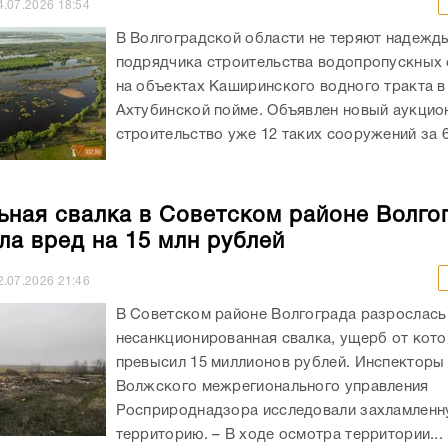
4.07.2026
18:54
В Волгоградской области не теряют надежд
подрядчика строительства водопропускных
на объектах Каширинского водного тракта в
Ахтубинской пойме. Объявлен новый аукцио
строительство уже 12 таких сооружений за 65
ьная свалка в Советском районе Волго
ла вред на 15 млн рублей
2.07.2026
21:46
В Советском районе Волгограда разрослась
несанкционированная свалка, ущерб от кот
превысил 15 миллионов рублей. Инспекторы
Волжского межрегионального управления
Росприроднадзора исследовали захламленн
территорию. – В ходе осмотра территории...