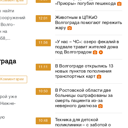
Комментарии
«Приоры» погубил пешехода
ы найти
Животным в ЦПКиО
 сооружений
12:01
Волгограда помогают пережить
 Волго-
жару
н на
8,...
«У нас – ЧС»: озеро фекалий в
11:56
подвале травит жителей дома
под Волгоградом
града
В Волгограде открылись 13
11:11
новых пунктов пополнения
транспортных карт
Комментарии
В Ростовской области две
10:50
больницы оштрафованы за
орой уже
смерть пациента из-за
 Нижне-
неверного диагноза
ую
Техника для детской
10:48
поликлиники – с заботой о