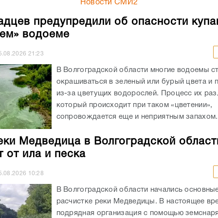
Новости СМИ2
адцев предупредили об опасности купа
ем» водоеме
5.08.2026
21:23
В Волгоградской области многие водоемы с
окрашиваться в зеленый или бурый цвета и 
из-за цветущих водорослей. Процесс их ра
который происходит при таком «цветении»,
сопровождается еще и неприятным запахом..
еки Медведица в Волгоградской област
 от ила и песка
5.08.2026
10:28
В Волгоградской области начались основны
расчистке реки Медведицы. В настоящее вр
подрядная организация с помощью земснаря