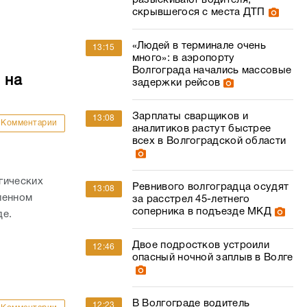
разыскивают водителя,
скрывшегося с места ДТП
«Людей в терминале очень
13:15
много»: в аэропорту
Волгограда начались массовые
 на
задержки рейсов
Зарплаты сварщиков и
13:08
Комментарии
аналитиков растут быстрее
всех в Волгоградской области
гических
Ревнивого волгоградца осудят
13:08
ленном
за расстрел 45-летнего
соперника в подъезде МКД
де.
Двое подростков устроили
12:46
опасный ночной заплыв в Волге
В Волгограде водитель
12:23