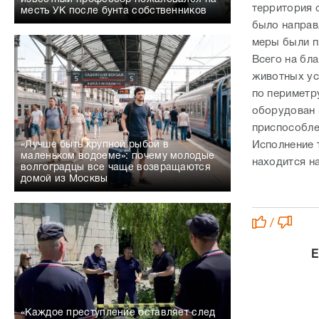
территория 
месть УК после бунта собственников
было направ
меры были п
Всего на бл
животных ус
по периметр
оборудован 
приспособле
«Лучше быть крупной рыбой в
Исполнение 
маленьком водоеме»: почему молодые
находится н
волгоградцы все чаще возвращаются
домой из Москвы
/
Е
«Каждое преступление оставляет след