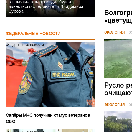
в памяти»: как проходят будни
известного следователя Владимира
Сурова
Волгогр
«цветущ
ЭКОЛОГИЯ
0
ФЕДЕРАЛЬНЫЕ НОВОСТИ
Федеральные новости
Русло р
очищают
ЭКОЛОГИЯ
0
Сапёры МЧС получили статус ветеранов
СВО
Федеральные новости