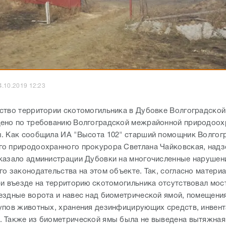
4.10.2019 12:23
ство территории скотомогильника в Дубовке Волгоградской
ено по требованию Волгоградской межрайонной природоох
. Как сообщила ИА "Высота 102" старший помощник Волгог
о природоохранного прокурора Светлана Чайковская, над
казало администрации Дубовки на многочисленные нарушен
го законодательства на этом объекте. Так, согласно матери
ри въезде на территорию скотомогильника отсутствовал мос
ездные ворота и навес над биометрической ямой, помещени
упов животных, хранения дезинфицирующих средств, инвент
 Также из биометрической ямы была не выведена вытяжная 