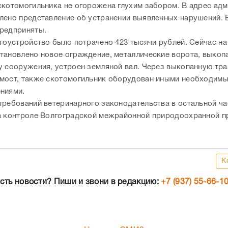
скотомогильника не огорожена глухим забором. В адрес ад
лено представление об устранении выявленных нарушений. В
редприняты.
агоустройство было потрачено 423 тысячи рублей. Сейчас н
тановлено новое ограждение, металлические ворота, выкоп
у сооружения, устроен земляной вал. Через выкопанную тр
мост, также скотомогильник оборудован иными необходим
ниями.
требований ветеринарного законодательства в остальной ча
а контроле Волгоградской межрайонной природоохранной п
К
сть новости? Пиши и звони в редакцию:
+7 (937) 55-66-1