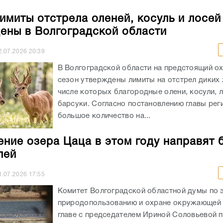
имиты отстрела оленей, косуль и лосей
ены в Волгоградской области
2.07.2026
20:39
В Волгоградской области на предстоящий о
сезон утверждены лимиты на отстрел диких 
числе которых благородные олени, косули, л
барсуки. Согласно постановлению главы рег
большое количество на...
ение озера Цаца в этом году направят 
лей
1.07.2026
17:55
Комитет Волгоградской областной думы по 
природопользованию и охране окружающей
главе с председателем Ириной Соловьевой 