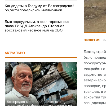
Кандидаты в Госдуму от Волгоградской
области померились миллионами
Был подсудимым, а стал героем: экс-
глава ГИБДД Александр Степанов
восстановил честное имя на СВО
ЭКОЛОГИЯ
0
Благоустрой
АКТУАЛЬНО
было провед
прокуратуры
межрайонног
ведомство у
ветеринарно
проверки, п
траншею, въ
вскрытия тр
Беспредел как в 90-х: в Волгограде
спецодежды.
известный профессор пожаловался на