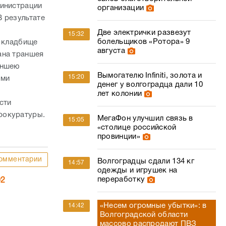
министрации
организации
 результате
Две электрички развезут
15:32
болельщиков «Ротора» 9
а кладбище
августа
ана траншея
аншею
Вымогателю Infiniti, золота и
15:20
ыми
денег у волгоградца дали 10
лет колонии
сти
рокуратуры.
МегаФон улучшил связь в
15:05
«столице российской
провинции»
омментарии
Волгоградцы сдали 134 кг
14:57
одежды и игрушек на
переработку
02
«Несем огромные убытки»: в
14:42
Волгоградской области
массово распродают ПВЗ