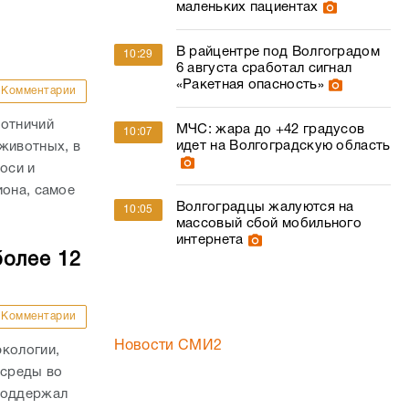
маленьких пациентах
В райцентре под Волгоградом
10:29
6 августа сработал сигнал
«Ракетная опасность»
Комментарии
хотничий
МЧС: жара до +42 градусов
10:07
идет на Волгоградскую область
животных, в
оси и
иона, самое
Волгоградцы жалуются на
10:05
массовый сбой мобильного
интернета
более 12
Комментарии
Новости СМИ2
экологии,
 среды во
поддержал