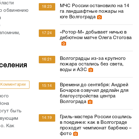
бласти
МЧС России остановило на 14
18:23
по обвинению
га ландшафтные пожары на
юге Волгограда
я
е
«Ротор‑М» добывает ничью в
апомним,
17:24
дебютном матче Олега Стогова
Волгоградцы из-за крупного
16:21
пожара остались без света,
оселения
воды и АЗС
Комментарии
Времени до сентября: Андрей
15:14
Бочаров озвучил дедлайн для
ного
благоустройства центра
Волгограда
йона
огут быть
Гриль-мастера России сошлись
14:19
ствующим
в поединке: как в Волгограде
о. Как
проходит чемпионат барбекю –
фото