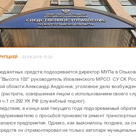
РРУПЦИЕЙ
23.09.2019 12:32
бюджетных средств подозревается директор МУПа в Ольхов
"Высота 102" руководитель Иловлинского МРСО СУ СК Рос
ой области Александр Андронов, уголовное дело возбужден
Ф (растрата, совершенная лицом с использованием своего с
 ч.1 ст.292 УК РФ (служебный подлог).
ледствия, в конце мая текущего года подозреваемый обрати
едпринимателю с просьбой произвести ремонт транспортных
алансе предприятия. Однако, как выяснилось позднее, за с
редств он отремонтировал не только автопарк муниципаль