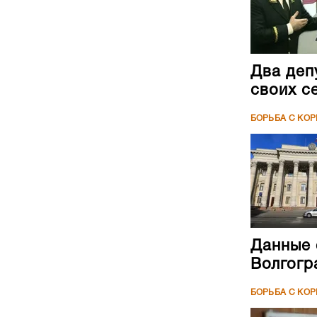
Два деп
своих с
БОРЬБА С КО
Данные 
Волгогр
БОРЬБА С КО