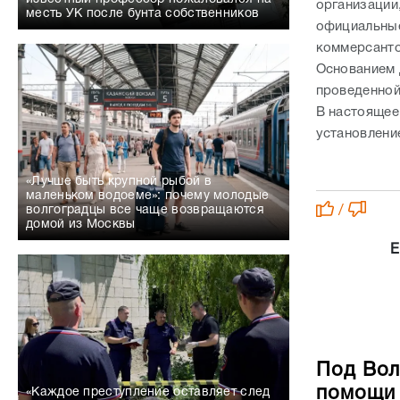
организации
месть УК после бунта собственников
официальные
коммерсант
Основанием 
проведенной
В настоящее
установлени
«Лучше быть крупной рыбой в
маленьком водоеме»: почему молодые
/
волгоградцы все чаще возвращаются
домой из Москвы
Е
Под Вол
помощи 
«Каждое преступление оставляет след