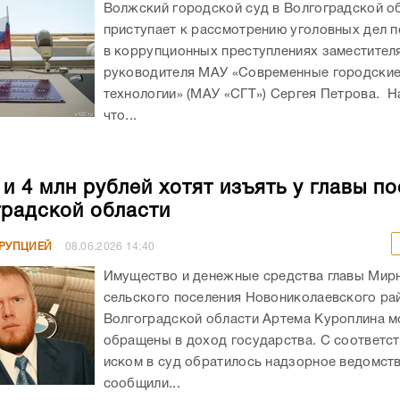
Волжский городской суд в Волгоградской о
приступает к рассмотрению уголовных дел 
в коррупционных преступлениях заместител
руководителя МАУ «Современные городски
технологии» (МАУ «СГТ») Сергея Петрова. Н
что...
и 4 млн рублей хотят изъять у главы п
градской области
РРУПЦИЕЙ
08.06.2026
14:40
Имущество и денежные средства главы Мир
сельского поселения Новониколаевского ра
Волгоградской области Артема Куроплина м
обращены в доход государства. С соответ
иском в суд обратилось надзорное ведомств
сообщили...