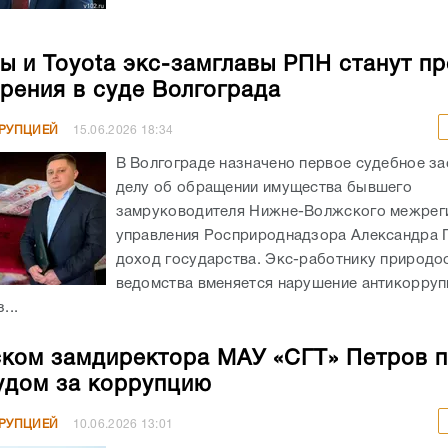
ы и Toyota экс-замглавы РПН станут п
рения в суде Волгограда
РРУПЦИЕЙ
15.06.2026
18:34
В Волгограде назначено первое судебное за
делу об обращении имущества бывшего
замруководителя Нижне-Волжского межрег
управления Росприроднадзора Александра 
доход государства. Экс-работнику природо
ведомства вменяется нарушение антикорру
...
ком замдиректора МАУ «СГТ» Петров 
удом за коррупцию
РРУПЦИЕЙ
10.06.2026
13:01