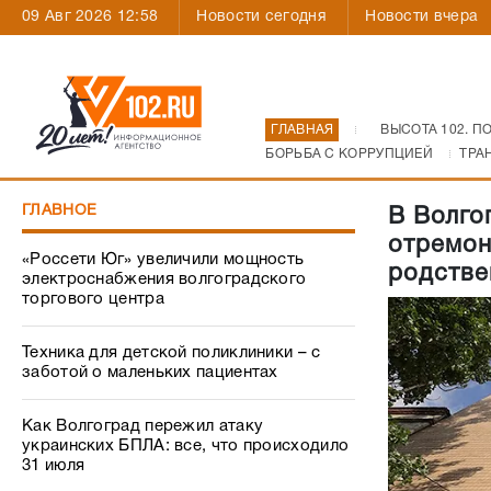
09 Авг 2026 12:58
Новости сегодня
Новости вчера
ГЛАВНАЯ
ВЫСОТА 102. П
БОРЬБА С КОРРУПЦИЕЙ
ТРА
ГЛАВНОЕ
В Волго
отремон
«Россети Юг» увеличили мощность
родстве
электроснабжения волгоградского
торгового центра
Техника для детской поликлиники – с
заботой о маленьких пациентах
Как Волгоград пережил атаку
украинских БПЛА: все, что происходило
31 июля