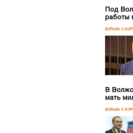
Под Вол
работы 
БОРЬБА С КО
В Волжс
мать ми
БОРЬБА С КО