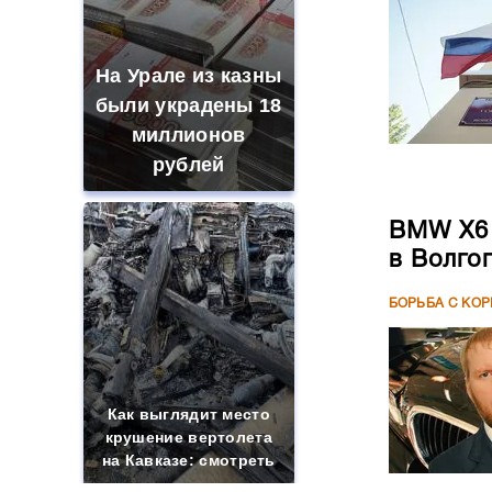
На Урале из казны
были украдены 18
миллионов
рублей
BMW X6 
в Волго
БОРЬБА С КО
Как выглядит место
крушение вертолета
на Кавказе: смотреть