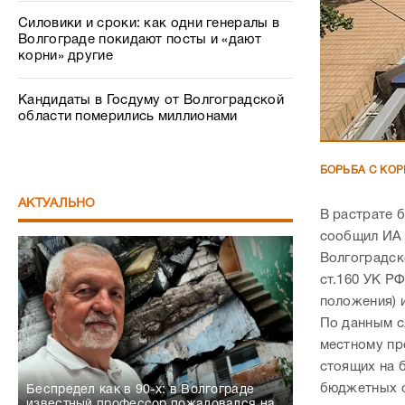
Силовики и сроки: как одни генералы в
Волгограде покидают посты и «дают
корни» другие
Кандидаты в Госдуму от Волгоградской
области померились миллионами
БОРЬБА С КО
АКТУАЛЬНО
В растрате 
сообщил ИА 
Волгоградск
ст.160 УК Р
положения) и
По данным с
местному пр
стоящих на б
бюджетных с
Беспредел как в 90-х: в Волгограде
известный профессор пожаловался на