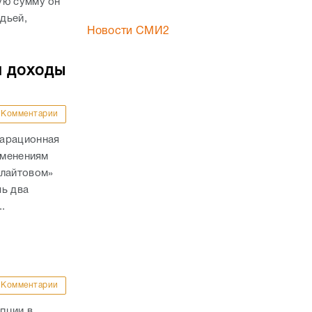
ую сумму он
удьей,
Новости СМИ2
и доходы
Комментарии
ларационная
зменениям
«лайтовом»
шь два
.
Комментарии
пции в