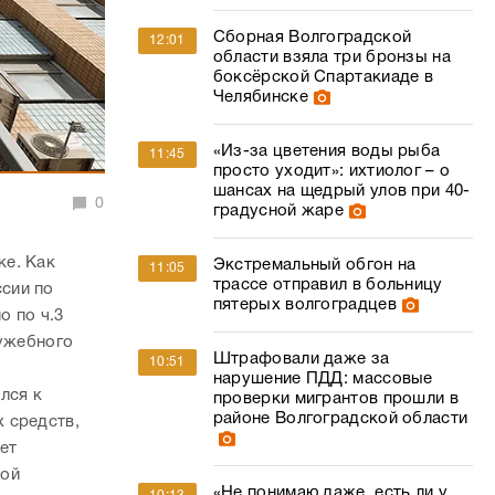
Сборная Волгоградской
12:01
области взяла три бронзы на
боксёрской Спартакиаде в
Челябинске
«Из-за цветения воды рыба
11:45
просто уходит»: ихтиолог – о
шансах на щедрый улов при 40-
0
градусной жаре
ке. Как
Экстремальный обгон на
11:05
трассе отправил в больницу
сии по
пятерых волгоградцев
о по ч.3
лужебного
Штрафовали даже за
10:51
нарушение ПДД: массовые
лся к
проверки мигрантов прошли в
районе Волгоградской области
 средств,
чет
ной
«Не понимаю даже, есть ли у