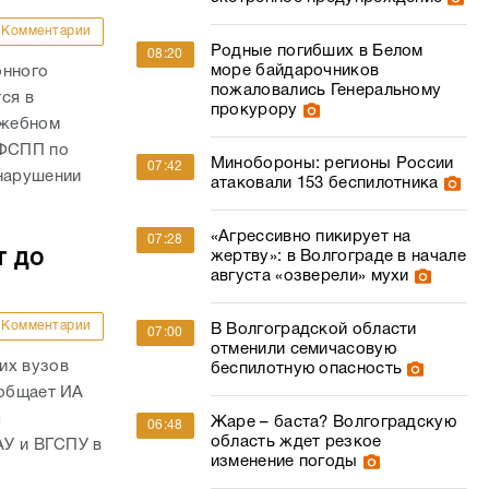
Комментарии
Родные погибших в Белом
08:20
море байдарочников
онного
пожаловались Генеральному
ся в
прокурору
ужебном
УФСПП по
Минобороны: регионы России
07:42
 нарушении
атаковали 153 беспилотника
«Агрессивно пикирует на
07:28
т до
жертву»: в Волгограде в начале
августа «озверели» мухи
Комментарии
В Волгоградской области
07:00
отменили семичасовую
их вузов
беспилотную опасность
ообщает ИА
я
Жаре – баста? Волгоградскую
06:48
область ждет резкое
АУ и ВГСПУ в
изменение погоды