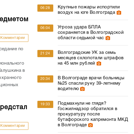
Крупные пожары испортили
06:28
воздух на юге Волгограда
редметом
Угроза удара БПЛА
06:04
сохраняется в Волгоградской
области седьмой час
Комментарии
седание по
Волгоградские УК за семь
21:24
месяцев схлопотали штрафов
ионального
на 45 млн рублей
Галушкина в
охранного
В Волгограде врачи больницы
20:34
№25 спасли руку 39-летнему
пционных
водителю
Подмахнули не глядя?
19:33
предстал
Госжилнадзор обратился в
прокуратуру после
бутафорского капремонта МКД
в Волгограде
Комментарии