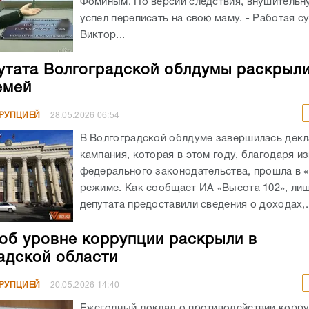
Фоминым. По версии следствия, внушительн
успел переписать на свою маму. - Работая с
Виктор...
утата Волгоградской облдумы раскрыл
емей
РРУПЦИЕЙ
28.05.2026
06:54
В Волгоградской облдуме завершилась дек
кампания, которая в этом году, благодаря и
федерального законодательства, прошла в 
режиме. Как сообщает ИА «Высота 102», ли
депутата предоставили сведения о доходах,..
об уровне коррупции раскрыли в
адской области
РРУПЦИЕЙ
20.05.2026
14:40
Ежегодный доклад о противодействии корру