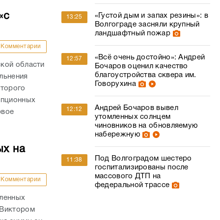
«с
«Густой дым и запах резины»: в
13:25
Волгограде засняли крупный
ландшафтный пожар
Комментарии
«Всё очень достойно»: Андрей
12:57
кой области
Бочаров оценил качество
благоустройства сквера им.
льнения
Говорухина
оторого
упционных
Андрей Бочаров вывел
12:12
рвое
утомленных солнцем
чиновников на обновляемую
набережную
ых на
Под Волгоградом шестеро
11:38
госпитализированы после
массового ДТП на
Комментарии
федеральной трассе
пленных
 Виктором