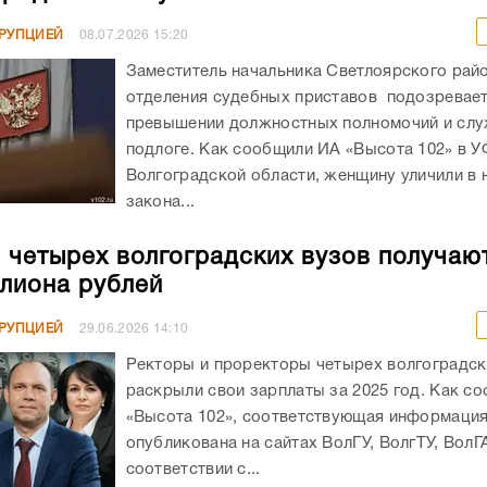
РРУПЦИЕЙ
08.07.2026
15:20
Заместитель начальника Светлоярского рай
отделения судебных приставов подозревает
превышении должностных полномочий и сл
подлоге. Как сообщили ИА «Высота 102» в 
Волгоградской области, женщину уличили в
закона...
 четырех волгоградских вузов получаю
лиона рублей
РРУПЦИЕЙ
29.06.2026
14:10
Ректоры и проректоры четырех волгоградск
раскрыли свои зарплаты за 2025 год. Как с
«Высота 102», соответствующая информаци
опубликована на сайтах ВолГУ, ВолгТУ, ВолГ
соответствии с...