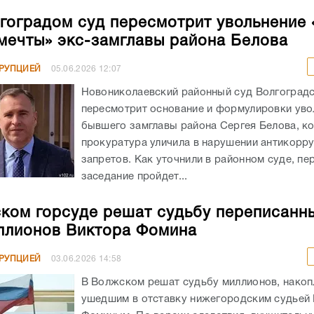
гоградом суд пересмотрит увольнение 
мечты» экс-замглавы района Белова
РРУПЦИЕЙ
05.06.2026
12:07
Новониколаевский районный суд Волгоградс
пересмотрит основание и формулировки уво
бывшего замглавы района Сергея Белова, к
прокуратура уличила в нарушении антикорр
запретов. Как уточнили в районном суде, пе
заседание пройдет...
ком горсуде решат судьбу переписанн
ллионов Виктора Фомина
РРУПЦИЕЙ
03.06.2026
14:58
В Волжском решат судьбу миллионов, нако
ушедшим в отставку нижегородским судьей