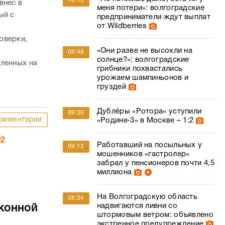
10:13
внес в
меня потери»: волгоградские
ый с
предприниматели ждут выплат
от Wildberries
оверки,
«Они разве не высохли на
09:48
солнце?»: волгоградские
вленных на
грибники похвастались
урожаем шампиньонов и
груздей
Дублёры «Ротора» уступили
09:30
омментарии
«Родине‑3» в Москве – 1:2
02
Работавший на посыльных у
09:13
мошенников «гастролер»
забрал у пенсионеров почти 4,5
миллиона
На Волгоградскую область
08:34
надвигаются ливни со
конной
штормовым ветром: объявлено
экстренное предупреждение