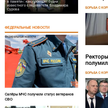
в памяти»: как проходят будни
известного следователя Владимира
БОРЬБА С КО
Сурова
ФЕДЕРАЛЬНЫЕ НОВОСТИ
Федеральные новости
Ректоры
полумил
БОРЬБА С КО
Сапёры МЧС получили статус ветеранов
СВО
Федеральные новости