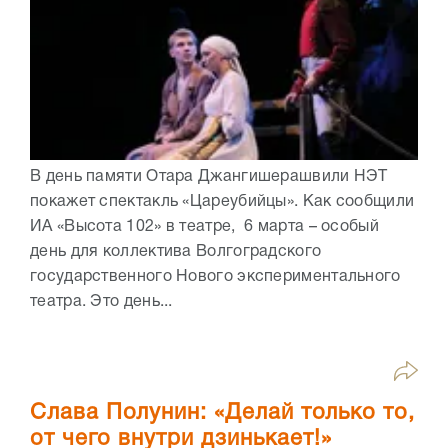
В день памяти Отара Джангишерашвили НЭТ
покажет спектакль «Цареубийцы». Как сообщили
ИА «Высота 102» в театре, 6 марта – особый
день для коллектива Волгоградского
государственного Нового экспериментального
театра. Это день...
Слава Полунин: «Делай только то,
от чего внутри дзинькает!»