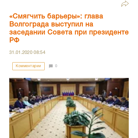
«Смягчить барьеры»: глава
Волгограда выступил на
заседании Совета при президенте
РФ
31.01.2020
08:54
Комментарии
0