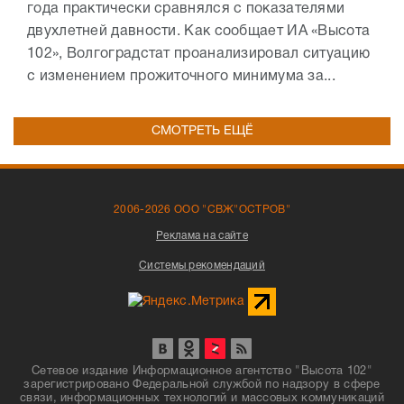
года практически сравнялся с показателями
двухлетней давности. Как сообщает ИА «Высота
102», Волгоградстат проанализировал ситуацию
с изменением прожиточного минимума за...
СМОТРЕТЬ ЕЩЁ
2006-2026 ООО "СВЖ"ОСТРОВ"
Реклама на сайте
Системы рекомендаций
Сетевое издание Информационное агентство "Высота 102"
зарегистрировано Федеральной службой по надзору в сфере
связи, информационных технологий и массовых коммуникаций