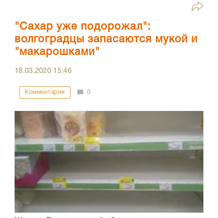
"Сахар уже подорожал":
волгоградцы запасаются мукой и
"макарошками"
18.03.2020
15:46
Комментарии
0