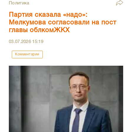
Политика
Партия сказала «надо»:
Мелкумова согласовали на пост
главы облкомЖКХ
03.07.2026
15:19
Комментарии