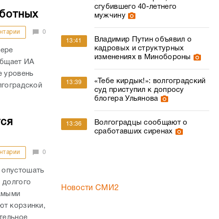
сгубившего 40-летнего
аботных
мужчину
нтарии
0
Владимир Путин объявил о
13:41
кадровых и структурных
фере
изменениях в Минобороны
общает ИА
е уровень
«Тебе кирдык!»: волгоградский
13:39
лгоградской
суд приступил к допросу
блогера Ульянова
тся
Волгоградцы сообщают о
13:36
сработавших сиренах
нтарии
0
 опустошать
 долгого
Новости СМИ2
самыми
ют корзинки,
ительное