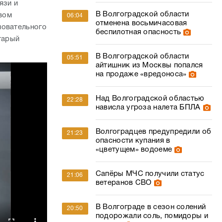
язи и
В Волгоградской области
вом
06:04
отменена восьмичасовая
новательного
беспилотная опасность
тарый
В Волгоградской области
05:51
айтишник из Москвы попался
на продаже «вредоноса»
Над Волгоградской областью
22:28
нависла угроза налета БПЛА
Волгоградцев предупредили об
21:23
опасности купания в
«цветущем» водоеме
Сапёры МЧС получили статус
21:06
ветеранов СВО
В Волгограде в сезон солений
20:50
подорожали соль, помидоры и