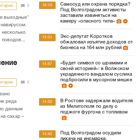
Самосуд или охрана порядка?
16:10
нтарии
0
Под Волгоградом активисты
заставили извиняться на
ые выходные"
камеру «опасного типа»
онавирусом.
 несколько
Экс-депутат Коротков
15:31
 поводов...
обжаловал изъятие доходов от
бизнеса на 164 млн рублей
шение
«Будет символ со шрамами и
14:57
своей историей»: в Волжском
украденного вандалом суслика
подбросили в мусорном мешке
нтарии
0
вано
В Ростове задержали водителя
ие ряда
14:52
из Мелитополя по делу о
по данным
поджоге фургона с топливом
на сахар –
Под Волгоградом осудили
14:42
лихача на иномарке,