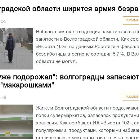
градской области ширится армия безр
Комме
8:55
Неблагоприятная тенденция наметилась в с
занятости в Волгоградской области. Как со
«Высота 102», по данным Росстата в феврал
безработицы в регионе составил 5,7%. В Во
области не могут...
уже подорожал": волгоградцы запасаю
 "макарошками"
Комме
5:46
Жители Волгоградской области продолжают
полки супермаркетов, запасаясь продуктами
хранения. Как сообщает ИА «Высота 102», 
популярными продуктами, которыми набива
стали дешевые макароны, рис, гречка, раст