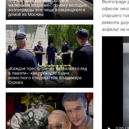
«Лучше быть крупной рыбой в
Волгограде 
маленьком водоеме»: почему молодые
офисов: нес
волгоградцы все чаще возвращаются
домой из Москвы
старшего то
ремонта дор
асфальт на н
«Каждое преступление оставляет след
в памяти»: как проходят будни
известного следователя Владимира
Сурова