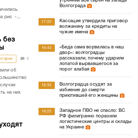
утренний вой сирен на западе
Волгограда
личились
а рис -...
Кассация утвердила приговор
17:25
волжанину за кредиты на
чужие имена
 без
ы
«Беда сама ворвалась в наш
16:43
двор»: волгоградцы
рассказали, почему ударили
нтарии
0
лопатой вырвавшегося за
порог алабая
вили об
большинство
Волгоградца осудят за
 случае
16:33
избиение до смерти
ть на них
приютившей его женщины
Западное ПВО не спасло: ВС
16:25
РФ филигранно поразили
логистические центры и склады
уходят
на Украине