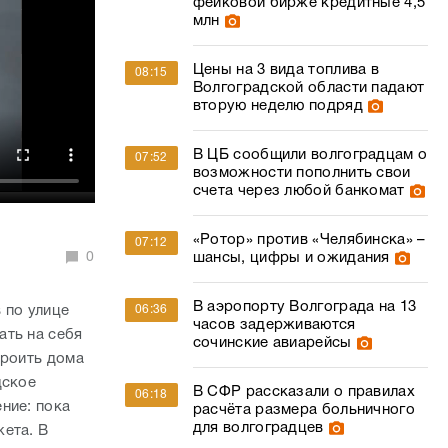
фейковой бирже кредитные 4,5
млн
Цены на 3 вида топлива в
08:15
Волгоградской области падают
вторую неделю подряд
В ЦБ сообщили волгоградцам о
07:52
возможности пополнить свои
счета через любой банкомат
«Ротор» против «Челябинска» –
07:12
0
шансы, цифры и ожидания
В аэропорту Волгограда на 13
 по улице
06:36
часов задерживаются
ать на себя
сочинские авиарейсы
троить дома
дское
В СФР рассказали о правилах
06:18
ние: пока
расчёта размера больничного
для волгоградцев
ета. В