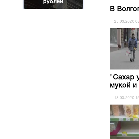
рублей
В Волго
25.03.2020
0
"Сахар 
мукой и
18.03.2020
1