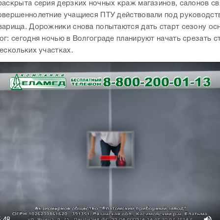
раскрыта серия дерзких ночных краж магазинов, салонов св
овершеннолетние учащиеся ПТУ действовали под руководст
варища. Дорожники снова попытаются дать старт сезону ос
ог: сегодня ночью в Волгограде планируют начать срезать с
ескольких участках.