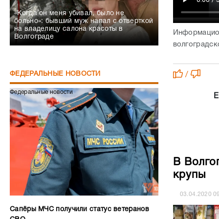
«Когда он меня убивал, было не
больно»: бывший муж напал с отверткой
на владелицу салона красоты в
Информацион
Волгограде
волгоградско
ФЕДЕРАЛЬНЫЕ НОВОСТИ
/
Федеральные новости
Е
В Волго
крупы
03.04.2020
0
Сапёры МЧС получили статус ветеранов