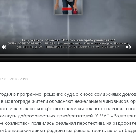
17.03.2016 20:00
годня в программе: решение суда о сносе семи жилых домов
 в Волгограде жители объясняют нежеланием чиновников бр
ость и называют конкретные фамилии тех, кто позволил пос
 обмануть добросовестных приобретателей. У МУП «Волгогра
е хозяйство» появилась реальная перспектива на оздоровле
й банковский займ предприятия решено гасить за счет бюдж