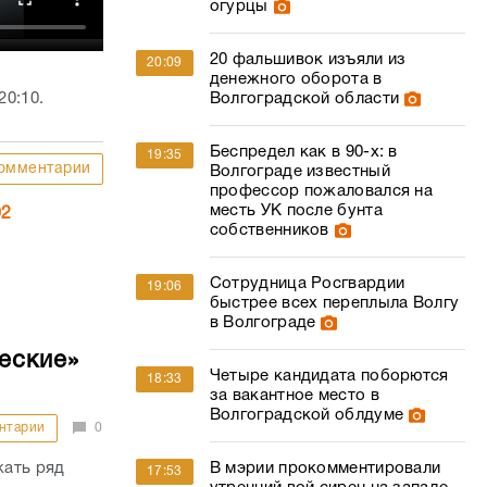
огурцы
20 фальшивок изъяли из
20:09
денежного оборота в
20:10.
Волгоградской области
Беспредел как в 90-х: в
19:35
омментарии
Волгограде известный
профессор пожаловался на
месть УК после бунта
02
собственников
Сотрудница Росгвардии
19:06
быстрее всех переплыла Волгу
в Волгограде
еские»
Четыре кандидата поборются
18:33
за вакантное место в
Волгоградской облдуме
нтарии
0
жать ряд
В мэрии прокомментировали
17:53