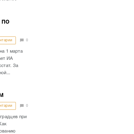
 по
нтарии
0
на 1 марта
ает ИА
стат. За
ой...
м
нтарии
0
градцев при
Как
дованию