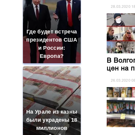
28.03.2020
1
Где будет встреча
президентов США
и России:
Европа?
В Волго
цен на 
26.03.2020
0
На Урале из казны
были украдены 18
миллионов