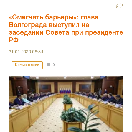
«Смягчить барьеры»: глава
Волгограда выступил на
заседании Совета при президенте
РФ
31.01.2020
08:54
Комментарии
0