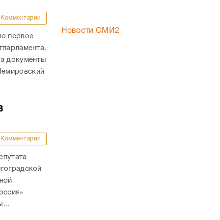
Комментарии
Новости СМИ2
ло первое
гпарламента.
на документы
Немировский
в
Комментарии
епутата
лгоградской
ьной
оссия»
...