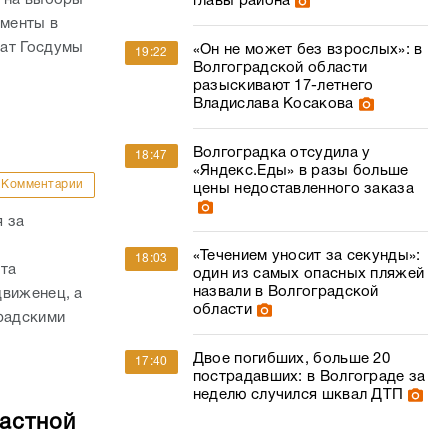
й на выборы
главы района
ументы в
тат Госдумы
«Он не может без взрослых»: в
19:22
Волгоградской области
разыскивают 17-летнего
Владислава Косакова
Волгоградка отсудила у
18:47
«Яндекс.Еды» в разы больше
Комментарии
цены недоставленного заказа
 за
«Течением уносит за секунды»:
18:03
ата
один из самых опасных пляжей
назвали в Волгоградской
движенец, а
области
радскими
Двое погибших, больше 20
17:40
пострадавших: в Волгограде за
неделю случился шквал ДТП
ластной