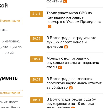
фонтаны
кой
Троих участников СВО из
21:18
Камышина наградили
Комментарии
посмертно Указом Президента
тата
В Волгограде наградили сто
20:59
 5 человек.
лучших спортсменов и
тренеров
истанции по
чевский,
Молодую волгоградку с
20:24
опухолью спасли от паралича
стопы
кументы
В Волгограде зарезавшая
20:03
прохожую наркоманка ответит
за убийство
Комментарии
В Волгограде решат судьбу
19:31
ссчитывает
осужденного на 10 лет экс-