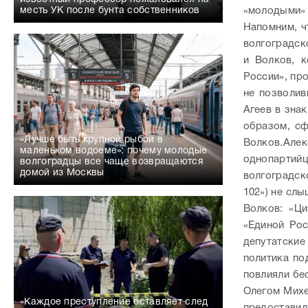
месть УК после бунта собственников
«молодыми»
Напомним, ч
волгоградск
и Волков, 
России», пр
не позволив
Агеев в зна
образом, сф
«Лучше быть крупной рыбой в
Волков.
Алек
маленьком водоеме»: почему молодые
однопартий
волгоградцы все чаще возвращаются
домой из Москвы
волгоградско
102») не слы
Волков: «Ц
«Единой Рос
депутатские
политика по
повлияли бе
Олегом Михе
«Каждое преступление оставляет след