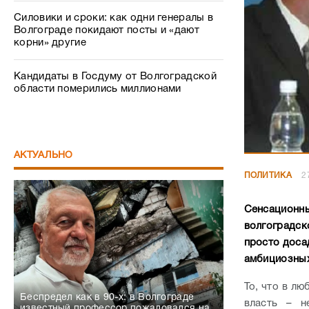
Силовики и сроки: как одни генералы в
Волгограде покидают посты и «дают
корни» другие
Кандидаты в Госдуму от Волгоградской
области померились миллионами
АКТУАЛЬНО
ПОЛИТИКА
2
Сенсационны
волгоградск
просто доса
амбициозных
То, что в л
Беспредел как в 90-х: в Волгограде
власть – н
известный профессор пожаловался на