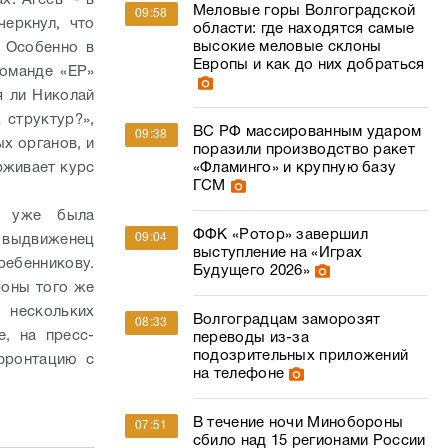
х: Агеев - в
Меловые горы Волгоградской
09:58
черкнул, что
области: где находятся самые
высокие меловые склоны
. Особенно в
Европы и как до них добраться
команде «ЕР»
я ли Николай
 структур?»,
ВС РФ массированным ударом
09:38
х органов, и
поразили производство ракет
«Фламинго» и крупную базу
рживает курс
ГСМ
» уже была
ФФК «Ротор» завершил
09:04
 выдвиженец
выступление на «Играх
ебенникову.
Будущего 2026»
роны того же
 нескольких
Волгоградцам заморозят
08:33
е, на пресс-
переводы из-за
подозрительных приложений
фронтацию с
на телефоне
В течение ночи Минобороны
07:51
сбило над 15 регионами России