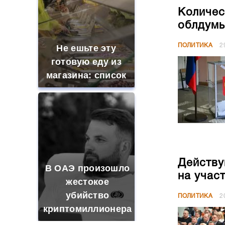
Количес
облдумы
ПОЛИТИКА
2
Не ешьте эту
готовую еду из
магазина: список
Действу
В ОАЭ произошло
на учас
жестокое
убийство
ПОЛИТИКА
2
криптомиллионера