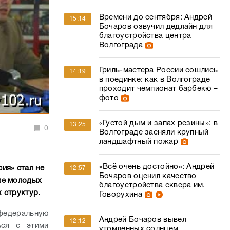
Времени до сентября: Андрей
15:14
Бочаров озвучил дедлайн для
благоустройства центра
Волгограда
Гриль-мастера России сошлись
14:19
в поединке: как в Волгограде
проходит чемпионат барбекю –
фото
«Густой дым и запах резины»: в
13:25
0
Волгограде засняли крупный
ландшафтный пожар
«Всё очень достойно»: Андрей
ия» стал не
12:57
Бочаров оценил качество
ие молодых
благоустройства сквера им.
 структур.
Говорухина
 федеральную
Андрей Бочаров вывел
12:12
ься с этими
утомленных солнцем