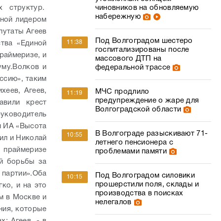
чиновников на обновляемую
х структур.
набережную
нной лидером
путаты Агеев
Под Волгоградом шестеро
11:38
тва «Единой
госпитализированы после
раймеризе, и
массового ДТП на
уму.
Волков и
федеральной трассе
ссию», таким
хеев, Агеев,
МЧС продлило
11:19
предупреждение о жаре для
авили крест
Волгоградской области
уководитель
им ИА «Высота
В Волгограде разыскивают 71-
10:55
ил и Николай
летнего пенсионера с
 праймеризе
проблемами памяти
ей борьбы за
 партии».
Оба
Под Волгоградом силовики
10:15
прошерстили поля, склады и
ко, и на это
производства в поисках
м в Москве и
нелегалов
ния, которые