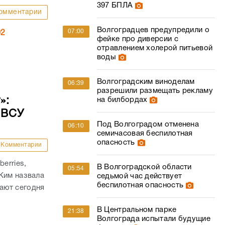
397 БПЛА
омментарии
Волгоградцев предупредили о
07:00
02
фейке про диверсии с
отравлением холерой питьевой
воды
Волгоградским виноделам
06:39
разрешили размещать рекламу
»:
на билбордах
 ВСУ
Под Волгоградом отменена
06:10
семичасовая беспилотная
опасность
Комментарии
erries,
В Волгоградской области
05:54
Ким назвала
седьмой час действует
беспилотная опасность
ают сегодня
В Центральном парке
21:38
Волгограда испытали будущие