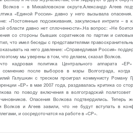
и Волков и Агеев журналистам, они лидируют в двух округа
а Волков – в Михайловском округе.
Александр Агеев под
лтика «Единой России» давно у него вызывала опасения
не: «Постоянные подсиживания, закулисные интриги – в 
ой области давно нет сплоченности».
На вопрос: «Не боитс
ения со стороны бывших соратников по партии и силовых
етил, что имел беседы с представителями правоохранительны
т оказывать на него давление: «Справедливая Россия» подде
 поэтому мы уверены в том, что делаем, сказал Волков.
 что кадровая политика Центрального аппарата «ЕР
а сомнению после выборов в мэры Волгограда, когда
илий Галушкин с треском проиграл коммунисту Роману Гр
ренции «ЕР» в мае 2007 года, раздавалась критика со сто
лкова по поводу включения в волгоградский политсовет
 чиновников. Опасения Волкова подтвердились.
Теперь ж
и Волков и Агеев завили, что не будут вступать в кон
легами, и сосредоточатся на работе в «СР».