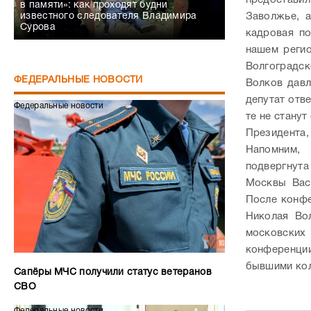
предоставил
в памяти»: как проходят будни
известного следователя Владимира
Заволжье, 
Сурова
кадровая по
нашем регио
Волгоградск
ФЕДЕРАЛЬНЫЕ НОВОСТИ
Волков давл
депутат отв
Федеральные новости
те не стану
Президента,
Напомним,
подвергнут
Москвы Вас
После конфе
Николая Во
московских
конференци
бывшими кол
Сапёры МЧС получили статус ветеранов
СВО
Федеральные новости