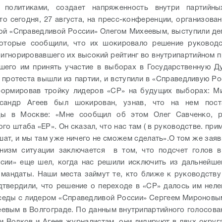
 политиками, создает напряженность внутри партийны
то сегодня, 27 августа, на пресс-конференции, организова
ой «Справедливой России» Олегом Михеевым, выступили де
которые сообщили, что их шокировало решение руководс
оигнорировавшего их высокий рейтинг во внутрипартийном п
шего им принять участие в выборах в Государственную Д
к протеста вышли из партии, и вступили в «Справедливую Ро
ормировав тройку лидеров «СР» на будущих выборах: Ми
сандр Агеев был шокирован, узнав, что на нем пост
цы в Москве: «Мне сообщил об этом Олег Савченко, р
го штаба «ЕР». Он сказал, что нас там ( в руководстве. пр
шат, и мы там уже ничего не сможем сделать».
О том же заяв
инизм ситуации заключается в том, что подсчет голов в
сии» еще шел, когда нас решили исключить из дальнейш
 мандаты. Наши места займут те, кто ближе к руководству
дтвердили, что решение о переходе в «СР» далось им нелег
седы с лидером «Справедливой России» Сергеем Мироновы
евым в Волгограде.
По данным внутрипартийного голосова