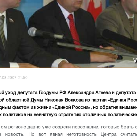
7.08.2007 21:50
й уход депутата Госдумы РФ Александра Агеева и депутата
ой областной Думы Николая Волкова из партии «Единая Росс
дным фактом из жизни «Единой России», но обратил вниман
 политиков на невнятную стратегию столичных политических
юбом регионе давно уже созрели персоналии, готовые брать
е новость. Но вот явная неготовность Центра считат