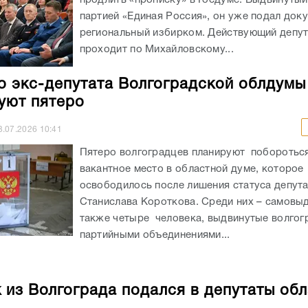
продлить «прописку» в Госдуме. Выдвинуты
партией «Единая Россия», он уже подал док
региональный избирком. Действующий депу
проходит по Михайловскому...
о экс-депутата Волгоградской облдумы
уют пятеро
3.07.2026
10:41
Пятеро волгоградцев планируют побороться
вакантное место в областной думе, которое
освободилось после лишения статуса депут
Станислава Короткова. Среди них – самовы
также четыре человека, выдвинутые волгог
партийными объединениями...
 из Волгограда подался в депутаты об