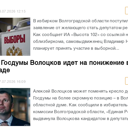
8.07.2026
12:15
В избирком Волгоградской области поступи
заявление от желающего стать депутатом ре
Как сообщает ИА «Высота 102» со ссылкой 
облизбиркома, самовыдвиженец Владимир 
планирует принять участие в выборной...
 Госдумы Волоцков идет на понижение 
аде
7.07.2026
16:09
Алексей Волоцков может поменять кресло д
Госдумы на более скромную позицию – в Во
областной думе. Как сообщили в избирател
комиссии Волгоградской области, «Единая Р
выдвинула Волоцкова кандидатом в депутаты