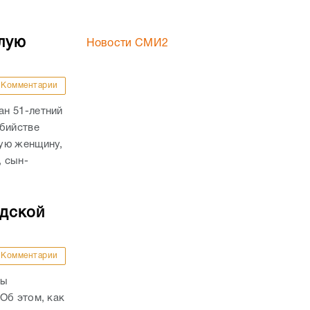
лую
Новости СМИ2
Комментарии
н 51-летний
убийстве
ую женщину,
, сын-
адской
Комментарии
ны
Об этом, как