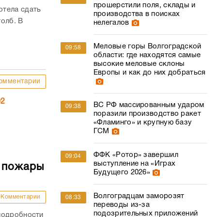
прошерстили поля, склады и
отела сдать
производства в поисках
толб. В
нелегалов
Меловые горы Волгоградской
09:58
области: где находятся самые
высокие меловые склоны
Европы и как до них добраться
омментарии
02
ВС РФ массированным ударом
09:38
поразили производство ракет
«Фламинго» и крупную базу
ГСМ
ФФК «Ротор» завершил
09:04
выступление на «Играх
е пожары
Будущего 2026»
Волгоградцам заморозят
Комментарии
08:33
переводы из-за
подозрительных приложений
подробности