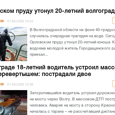
ском пруду утонул 20-летний волгогра
ИЯ
07.08.2026
14:54
В Волгоградской области на фоне 40-граду
случилась очередная трагедия на воде. Сего
Орловском пруду утонул 20-летний юноша. К
водоема молодой житель Городищенского р
приехал...
граде 18-летний водитель устроил мас
еревертышем: пострадали двое
ИЯ
07.08.2026
12:58
Заторопившийся водитель устроил дорожно
на мосту через Волгу. В массовом ДТП пост
человека. Авария на мосту в сторону Красн
началась с тарана – не рассчитавший дистанц