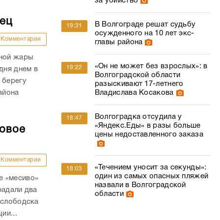
за убийство
дец
В Волгограде решат судьбу
19:31
осужденного на 10 лет экс-
Комментарии
главы района
сной жары
«Он не может без взрослых»: в
19:22
дня днем в
Волгоградской области
 берегу
разыскивают 17-летнего
айона
Владислава Косакова
Волгоградка отсудила у
18:47
«Яндекс.Еды» в разы больше
совое
цены недоставленного заказа
Комментарии
«Течением уносит за секунды»:
18:03
один из самых опасных пляжей
е «месиво»
назвали в Волгоградской
радали два
области
ослободска
ии...