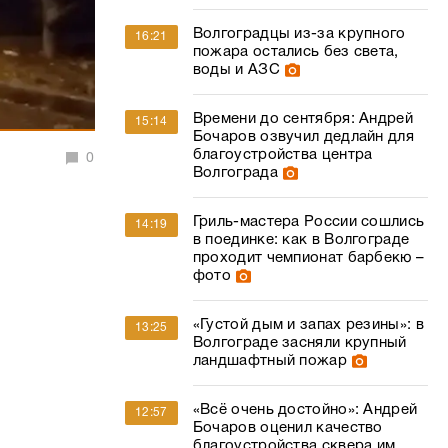
Волгоградцы из-за крупного
16:21
пожара остались без света,
воды и АЗС
Времени до сентября: Андрей
15:14
Бочаров озвучил дедлайн для
благоустройства центра
0
Волгограда
Гриль-мастера России сошлись
14:19
в поединке: как в Волгограде
проходит чемпионат барбекю –
фото
«Густой дым и запах резины»: в
13:25
Волгограде засняли крупный
ландшафтный пожар
«Всё очень достойно»: Андрей
12:57
Бочаров оценил качество
благоустройства сквера им.