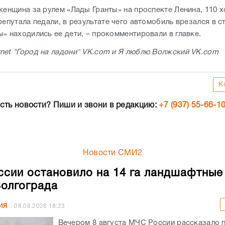
женщина за рулем «Лады Гранты» на проспекте Ленина, 110 х
репутала педали, в результате чего автомобиль врезался в с
ы» находились ее дети, – прокомментировали в главке.
net "Город на ладони" VK.com и Я люблю Волжский VK.com
К
сть новости? Пиши и звони в редакцию:
+7 (937) 55-66-1
Новости СМИ2
сии остановило на 14 га ландшафтны
Волгограда
ИЯ
08.08.2026
18:23
Вечером 8 августа МЧС России рассказало 