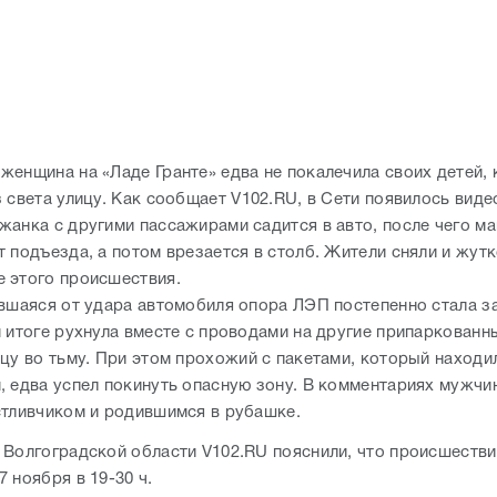
женщина на «Ладе Гранте» едва не покалечила своих детей, 
 света улицу. Как сообщает V102.RU, в Сети появилось видео
жанка с другими пассажирами садится в авто, после чего м
т подъезда, а потом врезается в столб. Жители сняли и жут
 этого происшествия.
ившаяся от удара автомобиля опора ЛЭП постепенно стала з
м итоге рухнула вместе с проводами на другие припаркован
цу во тьму. При этом прохожий с пакетами, который находил
, едва успел покинуть опасную зону. В комментариях мужчи
стливчиком и родившимся в рубашке.
 Волгоградской области V102.RU пояснили, что происшестви
 ноября в 19-30 ч.