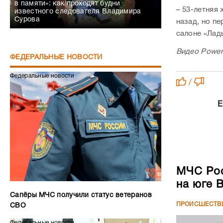
в памяти»: как проходят будни
– 53-летняя 
известного следователя Владимира
Сурова
назад, но пе
салоне «Лад
Видео Power
ФЕДЕРАЛЬНЫЕ НОВОСТИ
Федеральные новости
/
Е
МЧС Рос
на юге 
Сапёры МЧС получили статус ветеранов
ПРОИСШЕСТВ
СВО
Федеральные новости