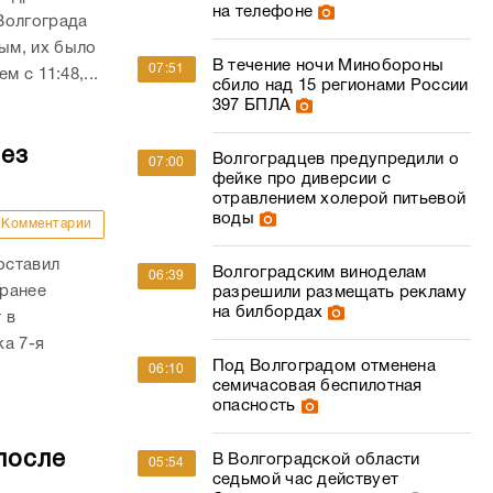
на телефоне
Волгограда
ым, их было
В течение ночи Минобороны
07:51
 с 11:48,...
сбило над 15 регионами России
397 БПЛА
без
Волгоградцев предупредили о
07:00
фейке про диверсии с
отравлением холерой питьевой
воды
Комментарии
оставил
Волгоградским виноделам
06:39
 ранее
разрешили размещать рекламу
на билбордах
 в
а 7-я
Под Волгоградом отменена
06:10
семичасовая беспилотная
опасность
после
В Волгоградской области
05:54
седьмой час действует