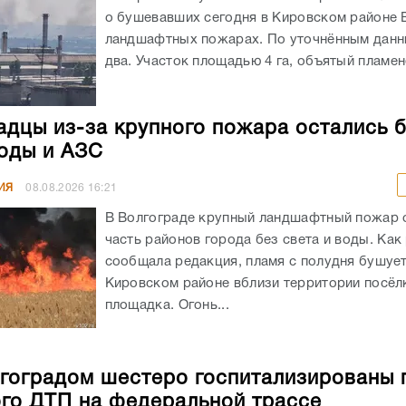
о бушевавших сегодня в Кировском районе 
ландшафтных пожарах. По уточнённым данн
два. Участок площадью 4 га, объятый пламенем
адцы из-за крупного пожара остались 
воды и АЗС
ИЯ
08.08.2026
16:21
В Волгограде крупный ландшафтный пожар 
часть районов города без света и воды. Как
сообщала редакция, пламя с полудня бушует
Кировском районе вблизи территории посёлк
площадка. Огонь...
гоградом шестеро госпитализированы 
го ДТП на федеральной трассе