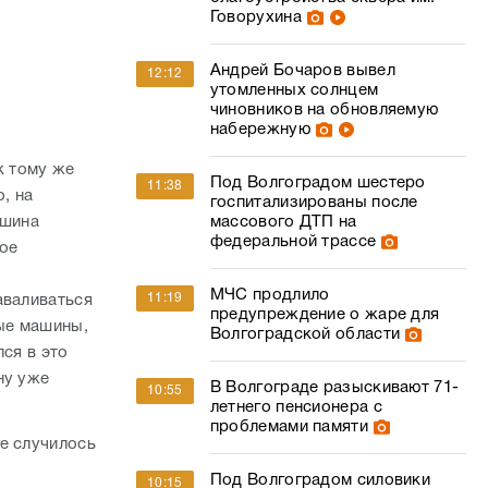
Говорухина
Андрей Бочаров вывел
12:12
утомленных солнцем
чиновников на обновляемую
набережную
к тому же
Под Волгоградом шестеро
11:38
, на
госпитализированы после
ашина
массового ДТП на
федеральной трассе
кое
МЧС продлило
11:19
аваливаться
предупреждение о жаре для
ные машины,
Волгоградской области
ся в это
ну уже
В Волгограде разыскивают 71-
10:55
летнего пенсионера с
проблемами памяти
е случилось
Под Волгоградом силовики
10:15