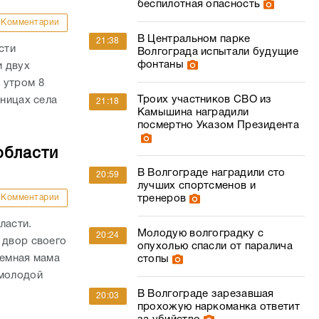
беспилотная опасность
Комментарии
В Центральном парке
21:38
сти
Волгограда испытали будущие
фонтаны
и двух
 утром 8
Троих участников СВО из
аницах села
21:18
Камышина наградили
посмертно Указом Президента
области
В Волгограде наградили сто
20:59
лучших спортсменов и
Комментарии
тренеров
ласти.
Молодую волгоградку с
20:24
 двор своего
опухолью спасли от паралича
иемная мама
стопы
 молодой
В Волгограде зарезавшая
20:03
прохожую наркоманка ответит