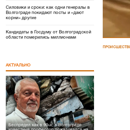
Силовики и сроки: как одни генералы в
Волгограде покидают посты и «дают
корни» другие
Кандидаты в Госдуму от Волгоградской
области померились миллионами
ПРОИСШЕСТВ
АКТУАЛЬНО
Беспредел как в 90-х: в Волгограде
известный профессор пожаловался на