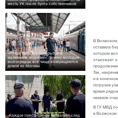
месть УК после бунта собственников
В Волжском 
оставила без
котором вол
«Лучше быть крупной рыбой в
маленьком водоеме»: почему молодые
отъезжает о
волгоградцы все чаще возвращаются
продолжение
домой из Москвы
Так, накрен
и в конечно
погрузив ули
время рядом
назвали сча
В ГУ МВД по
в Волжском 7
«Каждое преступление оставляет след