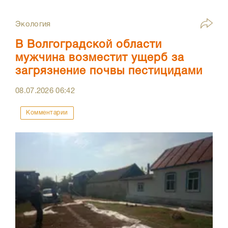
Экология
В Волгоградской области
мужчина возместит ущерб за
загрязнение почвы пестицидами
08.07.2026
06:42
Комментарии