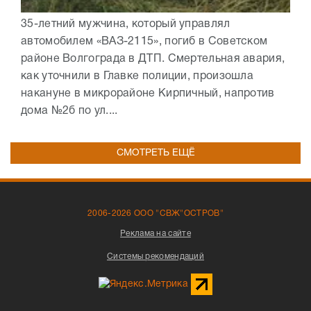
35-летний мужчина, который управлял
автомобилем «ВАЗ-2115», погиб в Советском
районе Волгограда в ДТП. Смертельная авария,
как уточнили в Главке полиции, произошла
накануне в микрорайоне Кирпичный, напротив
дома №2б по ул....
СМОТРЕТЬ ЕЩЁ
2006-2026 ООО "СВЖ"ОСТРОВ"
Реклама на сайте
Системы рекомендаций