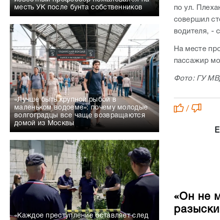
по ул. Плех
месть УК после бунта собственников
совершил ст
водителя, - 
На месте пр
пассажир мо
Фото: ГУ МВ
«Лучше быть крупной рыбой в
маленьком водоеме»: почему молодые
/
волгоградцы все чаще возвращаются
домой из Москвы
Е
«Он не 
разыски
«Каждое преступление оставляет след