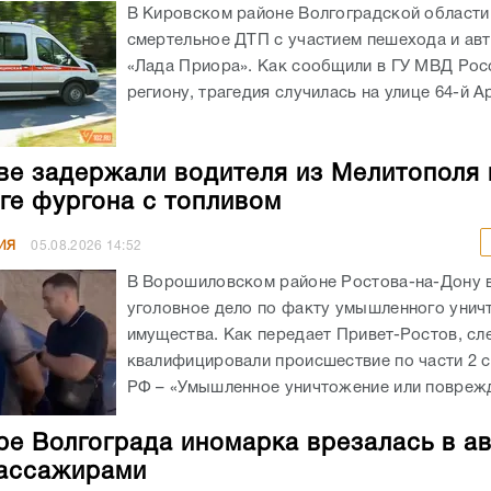
В Кировском районе Волгоградской област
смертельное ДТП с участием пешехода и ав
«Лада Приора». Как сообщили в ГУ МВД Рос
региону, трагедия случилась на улице 64-й А
ве задержали водителя из Мелитополя 
ге фургона с топливом
ИЯ
05.08.2026
14:52
В Ворошиловском районе Ростова-на-Дону
уголовное дело по факту умышленного унич
имущества. Как передает Привет-Ростов, сл
квалифицировали происшествие по части 2 с
РФ – «Умышленное уничтожение или поврежд
ре Волгограда иномарка врезалась в а
ассажирами