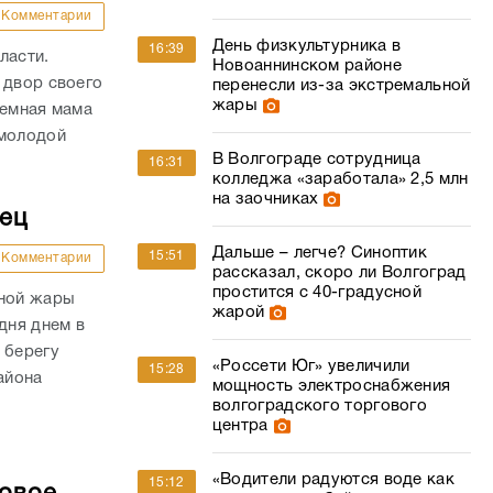
Комментарии
День физкультурника в
16:39
ласти.
Новоаннинском районе
 двор своего
перенесли из-за экстремальной
жары
иемная мама
 молодой
В Волгограде сотрудница
16:31
колледжа «заработала» 2,5 млн
на заочниках
дец
Дальше – легче? Синоптик
15:51
Комментарии
рассказал, скоро ли Волгоград
простится с 40-градусной
сной жары
жарой
дня днем в
 берегу
«Россети Юг» увеличили
15:28
айона
мощность электроснабжения
волгоградского торгового
центра
«Водители радуются воде как
15:12