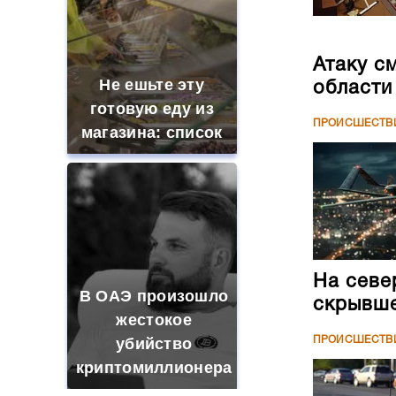
Атаку с
Не ешьте эту
области
готовую еду из
ПРОИСШЕСТВ
магазина: список
На севе
В ОАЭ произошло
скрывше
жестокое
ПРОИСШЕСТВ
убийство
криптомиллионера