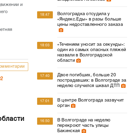
движении и
него
Волгоградка отсудила у
18:47
«Яндекс.Еды» в разы больше
цены недоставленного заказа
летняя
«Течением уносит за секунды»:
18:03
один из самых опасных пляжей
назвали в Волгоградской
области
омментарии
Двое погибших, больше 20
17:40
02
пострадавших: в Волгограде за
неделю случился шквал ДТП
В центре Волгограда зазвучит
17:01
орган
области
В Волгограде на неделю
16:50
перекроют часть улицы
Бакинская