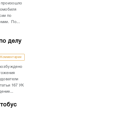
и произошло
томобиля
сии по
рмии. По...
по делу
Комментарии
 возбуждено
тожения
едователи
татьи 167 УК
ение...
втобус