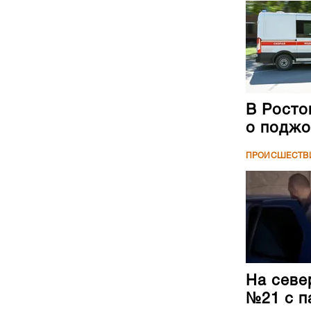
В Росто
о поджо
ПРОИСШЕСТВ
На севе
№21 с п