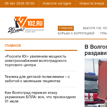
08 Авг 2026 00:50
Новости сегодня
Новости вчера
ГЛАВНАЯ
ВЫСОТА 102. П
БОРЬБА С КОРРУПЦИЕЙ
ТРА
ГЛАВНОЕ
В Волго
раздави
«Россети Юг» увеличили мощность
электроснабжения волгоградского
торгового центра
Техника для детской поликлиники – с
заботой о маленьких пациентах
Как Волгоград пережил атаку
украинских БПЛА: все, что происходило
31 июля