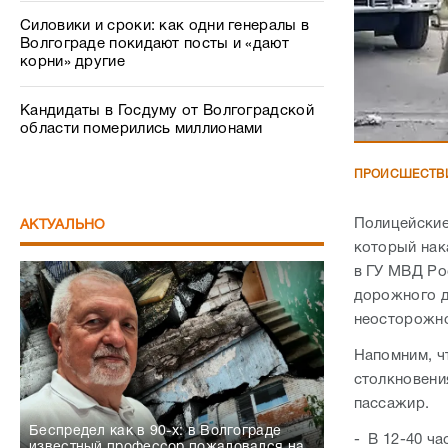
Силовики и сроки: как одни генералы в
Волгограде покидают посты и «дают
корни» другие
Кандидаты в Госдуму от Волгоградской
области померились миллионами
ПРОИСШЕСТВ
Полицейские
АКТУАЛЬНО
который на
в ГУ МВД Ро
дорожного д
неосторожно
Напомним, ч
столкновени
пассажир.
Беспредел как в 90-х: в Волгограде
- В 12-40 ча
известный профессор пожаловался на