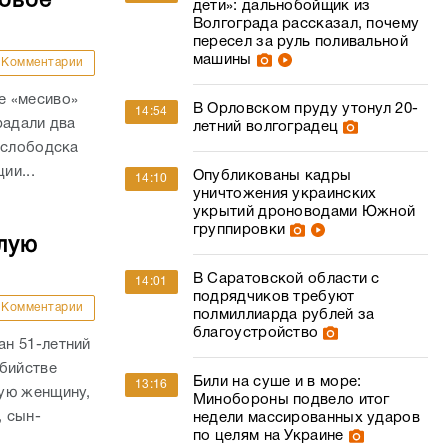
совое
дети»: дальнобойщик из
Волгограда рассказал, почему
пересел за руль поливальной
машины
Комментарии
е «месиво»
В Орловском пруду утонул 20-
14:54
радали два
летний волгоградец
ослободска
ии...
Опубликованы кадры
14:10
уничтожения украинских
укрытий дроноводами Южной
группировки
лую
В Саратовской области с
14:01
подрядчиков требуют
Комментарии
полмиллиарда рублей за
благоустройство
н 51-летний
убийстве
Били на суше и в море:
13:16
ую женщину,
Минобороны подвело итог
, сын-
недели массированных ударов
по целям на Украине