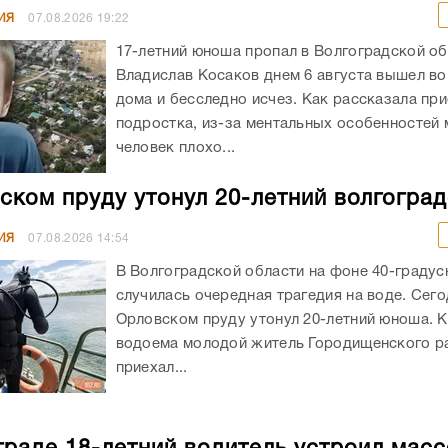
ИЯ
07.08.2026
19:22
17-летний юноша пропал в Волгоградской об
Владислав Косаков днем 6 августа вышел во
дома и бесследно исчез. Как рассказала пр
подростка, из-за ментальных особенностей
человек плохо...
ском пруду утонул 20-летний волгогра
ИЯ
07.08.2026
14:54
В Волгоградской области на фоне 40-граду
случилась очередная трагедия на воде. Сего
Орловском пруду утонул 20-летний юноша. К
водоема молодой житель Городищенского р
приехал...