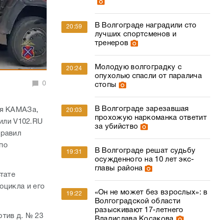
В Волгограде наградили сто
20:59
лучших спортсменов и
тренеров
Молодую волгоградку с
20:24
опухолью спасли от паралича
0
стопы
В Волгограде зарезавшая
ля КАМАЗа,
20:03
прохожую наркоманка ответит
или V102.RU
за убийство
правил
по
В Волгограде решат судьбу
19:31
осужденного на 10 лет экс-
главы района
тате
оцикла и его
«Он не может без взрослых»: в
19:22
Волгоградской области
разыскивают 17-летнего
отив д. № 23
Владислава Косакова