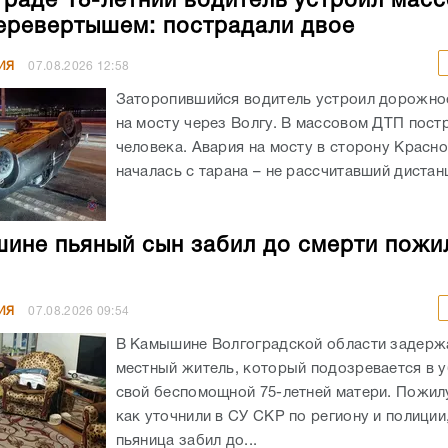
граде 18-летний водитель устроил мас
еревертышем: пострадали двое
ИЯ
07.08.2026
12:58
Заторопившийся водитель устроил дорожно
на мосту через Волгу. В массовом ДТП пост
человека. Авария на мосту в сторону Красн
началась с тарана – не рассчитавший дистанц
ине пьяный сын забил до смерти пожи
ИЯ
07.08.2026
09:54
В Камышине Волгоградской области задержа
местный житель, который подозревается в 
свой беспомощной 75-летней матери. Пожил
как уточнили в СУ СКР по региону и полиции
пьяница забил до...