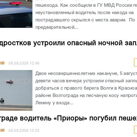
пешехода. Как сообщили в ГУ МВД России по
неустановленный водитель после наезда на
пострадавшего скрылся с места аварии. По
предварительной...
дростков устроили опасный ночной зап
ИЯ
06.08.2026
12:46
Двое несовершеннолетних накануне, 5 авгус
девяти часов вечера устроили опасный запл
добраться с правого берега Волги в Красн
районе Волгограда на песчаную косу напрот
Ленину у входа...
граде водитель «Приоры» погубил пеш
ИЯ
06.08.2026
12:23