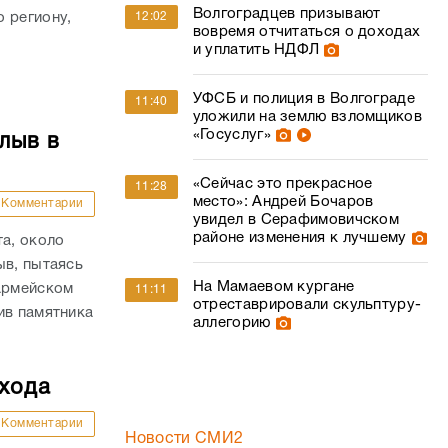
Волгоградцев призывают
 региону,
12:02
вовремя отчитаться о доходах
и уплатить НДФЛ
УФСБ и полиция в Волгограде
11:40
уложили на землю взломщиков
«Госуслуг»
лыв в
«Сейчас это прекрасное
11:28
место»: Андрей Бочаров
Комментарии
увидел в Серафимовичском
районе изменения к лучшему
та, около
ыв, пытаясь
На Мамаевом кургане
оармейском
11:11
отреставрировали скульптуру-
ив памятника
аллегорию
ехода
Комментарии
Новости СМИ2