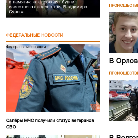
в памяти»: как проходят будни
ПРОИСШЕСТВ
известного следователя Владимира
Сурова
ФЕДЕРАЛЬНЫЕ НОВОСТИ
Федеральные новости
В Орлов
ПРОИСШЕСТВ
Сапёры МЧС получили статус ветеранов
СВО
Федеральные новости