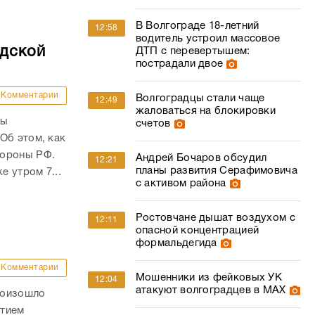
В Волгограде 18-летний
12:58
водитель устроил массовое
адской
ДТП с перевертышем:
пострадали двое
Комментарии
Волгоградцы стали чаще
12:49
жаловаться на блокировки
ны
счетов
Об этом, как
бороны РФ.
Андрей Бочаров обсудил
12:21
планы развития Серафимовича
е утром 7...
с активом района
Ростовчане дышат воздухом с
12:11
опасной концентрацией
формальдегида
Комментарии
Мошенники из фейковых УК
12:04
атакуют волгоградцев в МАХ
роизошло
стием